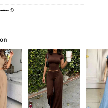
señas
ron