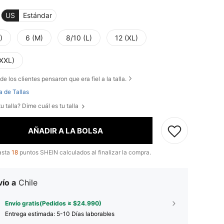
US
Estándar
)
6 (M)
8/10 (L)
12 (XL)
(XXL)
de los clientes pensaron que era fiel a la talla.
a de Tallas
u talla? Dime cuál es tu talla
AÑADIR A LA BOLSA
asta
18
puntos SHEIN calculados al finalizar la compra.
ío a
Chile
Envío gratis(Pedidos ≥ $24.990)
Entrega estimada:
5-10 Días laborables