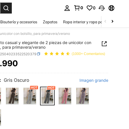
0
0
a. Press Enter to select.
Bisutería y accesorios
Zapatos
Ropa interior y ropa para dormir
Ho
unicolor con bolsillo, para primavera/verano
to casual y elegante de 2 piezas de unicolor con
lo, para primavera/verano
z25040233522520379
(1000+ Comentarios)
.990
ICE AND AVAILABILITY
:
Gris Oscuro
Imagen grande