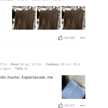
Útil (26)
64 kg / 141 lbs, Caderas: 99 cm / 39 in, Cintura: 70 cm / 28 in, Busto: 90 cm / 35 
67 in
Peso:
64 kg / 141 lbs
Caderas:
99 cm / 39 in
 ligero
Talla:
M
ndo mucho. Espectacular, me
Útil (17)