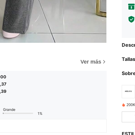
Descr
Talla
)
Ver más
Sobre
,00
,37
,39
200K
Grande
1%
ESTI