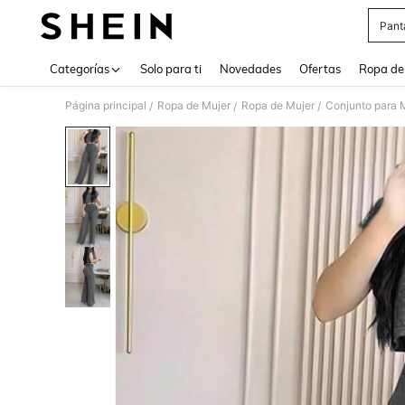
Pant
Use up 
Categorías
Solo para ti
Novedades
Ofertas
Ropa de
Página principal
Ropa de Mujer
Ropa de Mujer
Conjunto para 
/
/
/