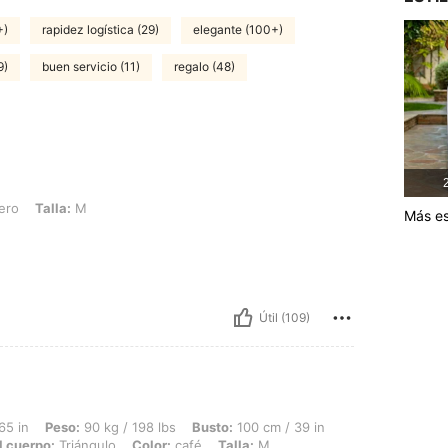
+)
rapidez logística (29)
elegante (100+)
9)
buen servicio (11)
regalo (48)
2
: M
ero
Talla:
M
Más es
Útil (109)
 90 kg / 198 lbs, Busto: 100 cm / 39 in, Cintura: 80 cm / 31 in, Caderas: 114 cm / 
65 in
Peso:
90 kg / 198 lbs
Busto:
100 cm / 39 in
l cuerpo:
Triángulo
Color:
café
Talla:
M