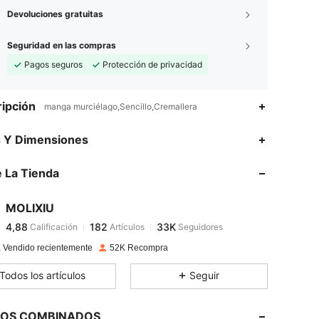
Devoluciones gratuitas
Seguridad en las compras
Pagos seguros
Protección de privacidad
ipción
manga murciélago,Sencillo,Cremallera
4,88
182
33K
s Y Dimensiones
 La Tienda
4,88
182
33K
MOLIXIU
4,88
182
33K
Calificación
Artículos
Seguidores
c***6
pagó
Hace 1 día
 Vendido recientemente
52K Recompra
4,88
182
33K
Todos los artículos
Seguir
4,88
182
33K
LOS COMBINADOS