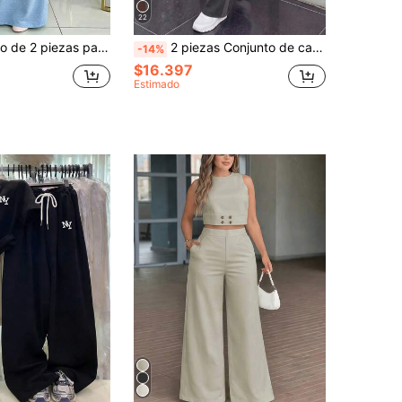
22
, top de manga corta con cuello redondo de unicolor y falda con bolsillo de unicolor, adecuado para fiestas, reuniones y uso diario
2 piezas Conjunto de camiseta de manga corta de cuello redondo y pantalones sueltos de cintura elástica para mujer, para uso diario casual y elegante en primavera/otoño
-14%
$16.397
Estimado