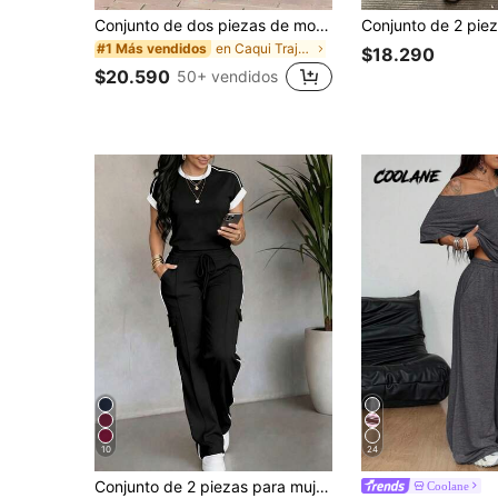
Conjunto de dos piezas de moda de verano para mujer de unicolor casual: top de manga corta con cuello y bolsillos, pantalones de pierna recta de cintura alta elegantes, del trabajo al fin de semana
en Caqui Trajes de dos piezas para mujer
#1 Más vendidos
$18.290
$20.590
50+ vendidos
10
24
Conjunto de 2 piezas para mujer Primavera/Otoño, top casual versátil de cuello redondo y manga corta & pantalones cargo holgados a rayas con cordón en la cintura alta, verano negro
Coolane