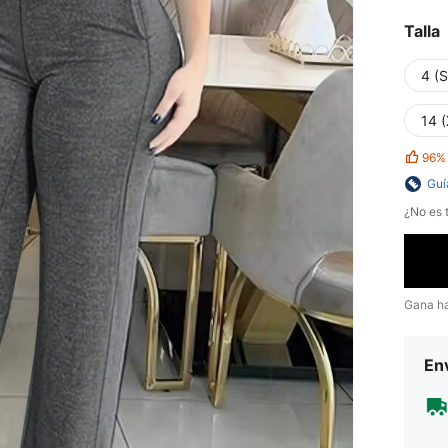
Talla
4 (S
14 
96%
Guí
¿No es t
Gana h
Env