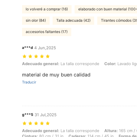
lo volveré a comprar (16)
elaborado con buen material (100
sin olor (84)
Talla adecuada (42)
Tirantes cómodos (3
accesorios faltantes (17)
a***d
4 Jun,2025
Adecuado general: La talla corresponde, Color: Lavado ligero, Talla
Adecuado general:
La talla corresponde
Color:
Lavado lig
material de muy buen calidad
Traducir
g***5
31 Jul,2025
Adecuado general: La talla corresponde, Altura: 165 cm / 65 in, Peso:
Adecuado general:
La talla corresponde
Altura:
165 cm / 
Cintura:
80 cm / 31 in
Caderas:
114 cm / 45 in
Forma de