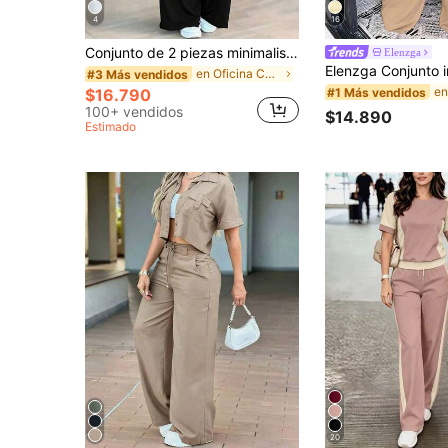
4
16
Conjunto de 2 piezas minimalista casual para mujer, top sin mangas de cintura alta con cuello, bolsillos y cordón falso, negro elegante para primavera/verano, del trabajo al fin de semana
Elenzga
en Oficina Conjuntos de dos piezas a juego
#3 Más vendidos
#1 Más vendidos
$16.790
100+ vendidos
$14.890
Estimado
20