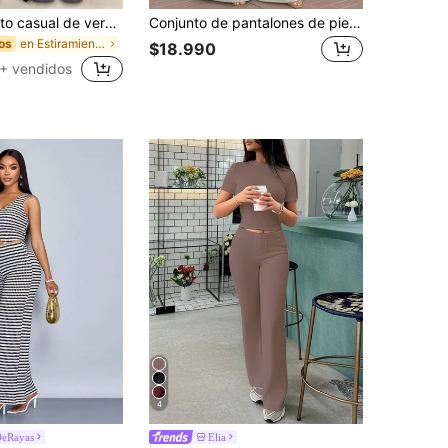
SHEIN Conjunto casual de verano de 2 piezas para mujer, adecuado para uso diario y deportivo, camiseta de manga corta con estampado de letras NY Nueva York en color negro, diseño elegante y cómodo, conjunto casual de 2 piezas para exteriores
Conjunto de pantalones de pierna ancha con diseño de botones de unicolor y cuello redondo sin mangas para mujer | Conjunto de pantalones de pierna recta con cintura casual para primavera/verano en color albaricoque, cómodo y versátil, adecuado para el trabajo, estilo elegante y de lujo para la temporada de regreso a la escuela
en Estiramiento Alto Coords de mujer
os
$18.990
+ vendidos
4
DeRayas
Elia