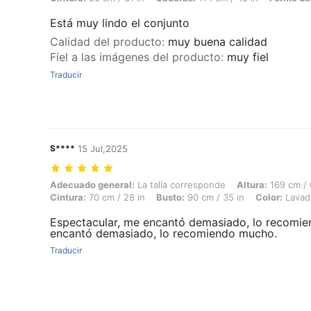
Está muy lindo el conjunto
Calidad del producto
:
muy buena calidad
Fiel a las imágenes del producto
:
muy fiel
Traducir
S****
15 Jul,2025
Adecuado general: La talla corresponde, Altura: 169 cm / 67 in, Peso: 
Adecuado general:
La talla corresponde
Altura:
169 cm / 
Cintura:
70 cm / 28 in
Busto:
90 cm / 35 in
Color:
Lavado
Espectacular, me encantó demasiado, lo recomie
encantó demasiado, lo recomiendo mucho.
Traducir