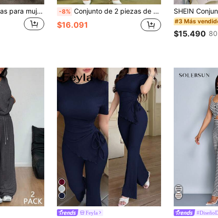
Conjunto de 2 piezas para mujer Primavera/Verano/Otoño, Top de manga corta con cuello redondo estilo universitario casual versátil con bloques de color & Pantalones largos de pierna recta suelta de cintura alta, Conjunto de camiseta y pantalones con bloques de color, Ropa de vacaciones, Atuendo de viaje, Estilo de playa, Atuendo minimalista de vacaciones
Conjunto de 2 piezas de top casual de unicolor elegante y pantalones largos para mujer, negro, verano
-8%
#3 Más vendid
$16.091
$15.490
80
Feyla
#Diseño