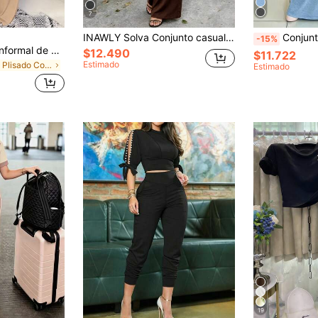
7
INAWLY Solva Conjunto casual de 2 piezas de camiseta de manga corta con cuello redondo y pantalones de unicolor para mujer
Conjunto de 2 piezas para mujer de verano elegante y de moda
-15%
Elenzga Conjunto informal de 2 piezas con top de manga corta de cuello redondo y pantalones anchos plisados de unicolor para mujer
$12.490
$11.722
Estimado
en Plisado Coords de mujer
Estimado
19