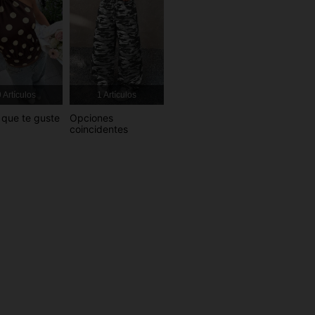
4,79
3.9K
337K
4,79
3.9K
337K
4,79
3.9K
337K
 Artículos
1 Artículos
que te guste
Opciones
4,79
3.9K
337K
coincidentes
4,79
3.9K
337K
4,79
3.9K
337K