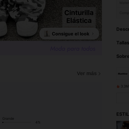
Materi
Compo
Descr
Consigue el look
Talla
Sobre
)
Ver más
3.3M
ESTI
Grande
4%