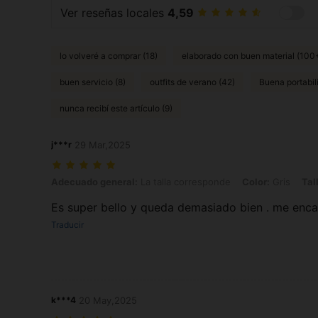
Ver reseñas locales
4,59
lo volveré a comprar (18)
elaborado con buen material (100
buen servicio (8)
outfits de verano (42)
Buena portabil
nunca recibí este artículo (9)
j***r
29 Mar,2025
Adecuado general: La talla corresponde, Color: Gris, Talla: L
Adecuado general:
La talla corresponde
Color:
Gris
Tal
Es super bello y queda demasiado bien . me enca
Traducir
k***4
20 May,2025