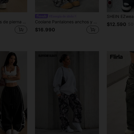
7
#Energía de ídolo
Coolane Pantalones de pierna ancha con estampado de camuflaje para mujer, otoño/invierno, para conciertos, festivales rave, salidas, ferias renacentistas, fiestas en clubes, ropa de calle, vuelta a la escuela
Coolane Pantalones anchos y holgados con estampado gráfico de árbol para mujeres, estilo vintage, streetwear y hip-hop, para primavera/verano
$12.590
50
$16.990