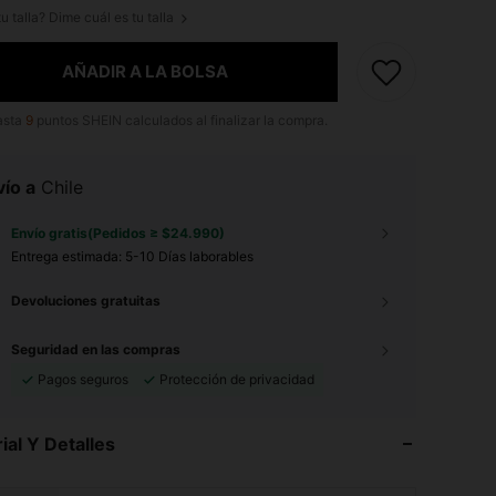
u talla? Dime cuál es tu talla
AÑADIR A LA BOLSA
asta
9
puntos SHEIN calculados al finalizar la compra.
ío a
Chile
Envío gratis(Pedidos ≥ $24.990)
Entrega estimada:
5-10 Días laborables
Devoluciones gratuitas
Seguridad en las compras
Pagos seguros
Protección de privacidad
ial Y Detalles