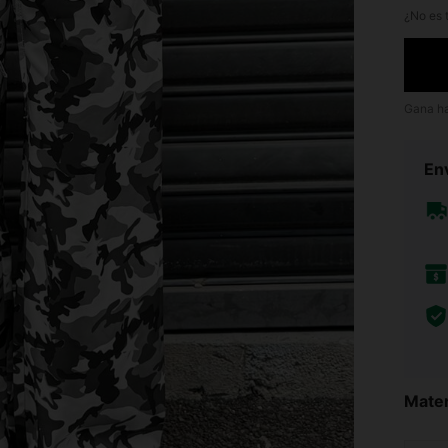
¿No es t
Gana h
Env
Mater