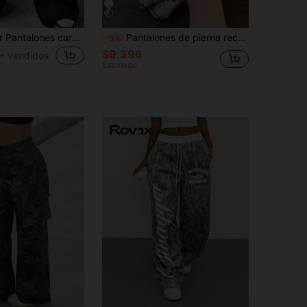
SHEIN EZwear Pantalones cargo de mujer informales de color negro sólido, de tejido con cintura alta y pernera ancha
Pantalones de pierna recta de cintura alta con estampado vintage de mariposa de tinta para mujer, adecuados para salidas casuales y viajes de vacaciones, estampado completo de patrón animal, con bolsillos, sin cremallera
-5%
$9.396
+ vendidos
Estimado