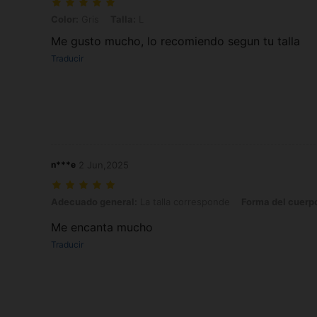
Color: Gris, Talla: L
Color:
Gris
Talla:
L
Me gusto mucho, lo recomiendo segun tu talla
Traducir
n***e
2 Jun,2025
Adecuado general: La talla corresponde, Forma del cuerpo: Manzana, 
Adecuado general:
La talla corresponde
Forma del cuerp
Me encanta mucho
Traducir