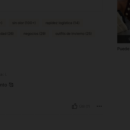
+)
sin olor (100+)
rapidez logística (14)
idad (26)
negocios (29)
outfits de invierno (25)
9
Puede 
la:
L
nto 🥰
Útil (7)