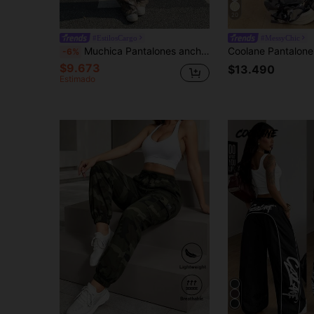
20
#EstilosCargo
#MessyChic
Muchica Pantalones anchos de pierna estampados tejidos para mujeres
-6%
$9.673
$13.490
Estimado