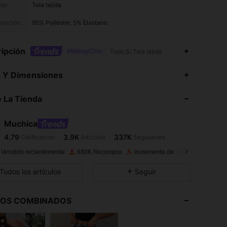
al:
Tela tejida
sición:
95% Poliéster, 5% Elastano
ipción
#MessyChic
Todo,Sí,Tela tejida
s Y Dimensiones
 La Tienda
4,79
3.9K
337K
Muchica
4,79
3.9K
337K
Calificación
Artículos
Seguidores
 Vendido recientemente
680K Recompra
Incremento de seguidores de 10
4,79
3.9K
337K
Todos los artículos
Seguir
4,79
3.9K
337K
LOS COMBINADOS