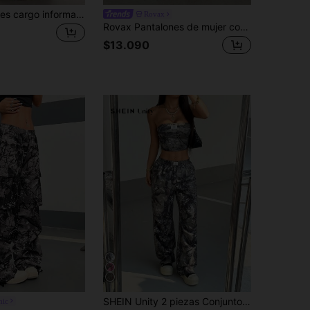
Flirla Pantalones cargo informales de mujer con estampado de camuflaje para primavera y otoño
Rovax
Rovax Pantalones de mujer con estilo casual y de calle, con parches de camuflaje y ramas, adecuados para uso diario y deportivo, primavera/verano
$13.090
SHEIN Unity 2 piezas Conjunto de top tubo y pantalones largos casuales con estampado de hoja marchita vintage para mujer, otoño
hic