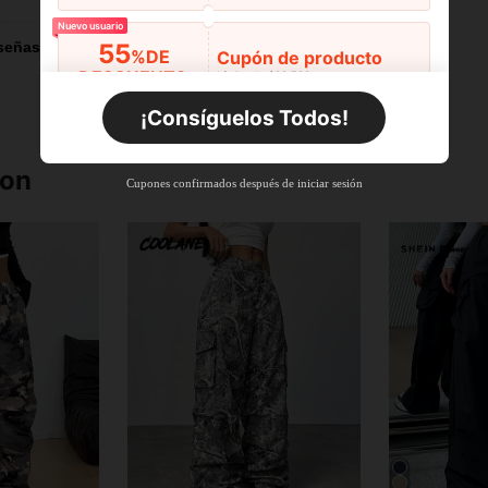
Nuevo usuario
55
señas
%DE
Cupón de producto
DESCUENTO
Límite de $29.798
Por tiempo limitado
Pedidos de +$27.936
¡Consíguelos Todos!
Nuevo usuario
55
%DE
Cupón de producto
ron
Cupones confirmados después de iniciar sesión
DESCUENTO
Límite de $27.936
Por tiempo limitado
Pedidos de +$37.248
Nuevo usuario
57
%DE
Cupón de producto
DESCUENTO
Límite de $32.592
Por tiempo limitado
Pedidos de +$46.560