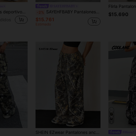
os
SAYEHFBABY
Coolane Pantalones deportivos casuales de mujer para primavera/verano con decoración de textura acanalada de estilo hip hop
SAYEHFBABY Pantalones con estampado de ramas de árbol y bolsillos para mujer, estilo urban streetwear
-2%
$15.690
$15.761
didos
Estimado
4
SHEIN EZwear Pantalones anchos con estampado de camuflaje de moda para mujeres
#MessyC