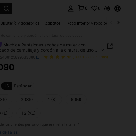
0
0
a. Press Enter to select.
Bisutería y accesorios
Zapatos
Ropa interior y ropa para dormir
Ho
 camuflaje y cordón a la cintura, de uso casual
Muchica Pantalones anchos de mujer con
ado de camuflaje y cordón a la cintura, de uso
z2408125899533380
(1000+ Comentarios)
090
ICE AND AVAILABILITY
US
Estándar
XXS)
2 (XS)
4 (S)
6 (M)
 (L)
12 (XL)
de los clientes pensaron que era fiel a la talla.
a de Tallas