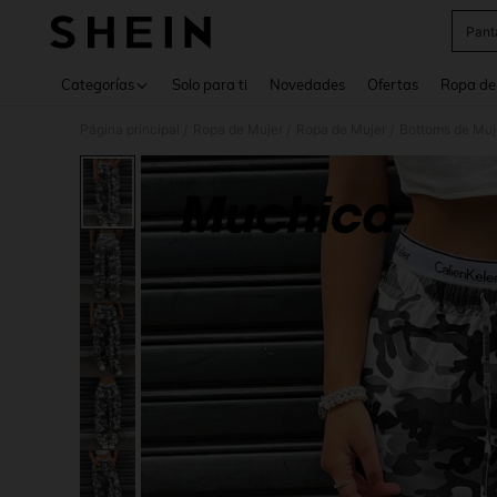
Pant
Use up 
Categorías
Solo para ti
Novedades
Ofertas
Ropa de
Página principal
Ropa de Mujer
Ropa de Mujer
Bottoms de Muj
/
/
/