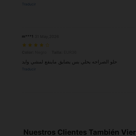
Traducir
m***1
31 May,2026
Color: Negro, Talla: EUR36
Color:
Negro
Talla:
EUR36
حلو الصراحه يحلي بس يضايق ماينفع لمشي وايد
Traducir
Nuestros Clientes También Vie