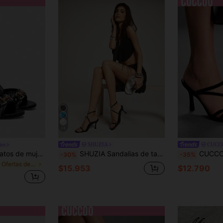
28
tes
SHUZIA
CUCC
CUCCOO SZL Zapatos de mujer negros con estampado D, hebilla dorada, estilo clásico de moda, mules de punta redonda y tacón alto, sandalias
SHUZIA Sandalias de tacón alto con tira minimalista en la espalda para mujer
CUCCOO SZL Sandalias de tacón al
-30%
-35%
en Ofertas de nueva llegada Sandalias de tacón par
$15.953
$12.790