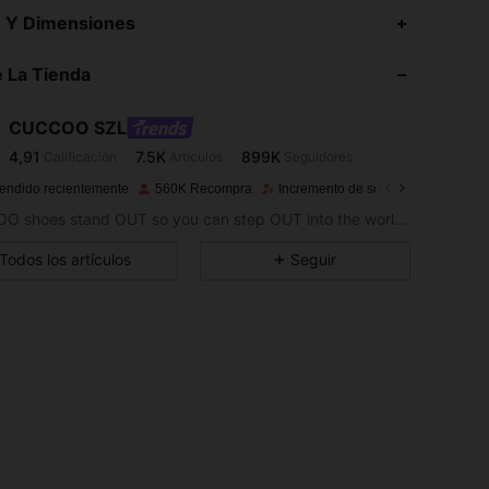
4,91
7.5K
899K
s Y Dimensiones
 La Tienda
4,91
7.5K
899K
CUCCOO SZL
4,91
7.5K
899K
Calificación
Artículos
Seguidores
m***a
pagó
Hace 1 día
endido recientemente
560K Recompra
Incremento de seguidores de 13%
4,91
7.5K
899K
CUCCOO shoes stand OUT so you can step OUT into the world as the baddie that you are.
Todos los artículos
Seguir
4,91
7.5K
899K
4,91
7.5K
899K
4,91
7.5K
899K
4,91
7.5K
899K