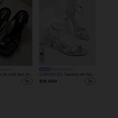
21
sDiarias
CUCCOO SZL
5cm Sandalias de cuña tipo chanclas minimalistas multicolor para mujer, de tacón alto y punta abierta, Verano 2025
CUCCOO SZL Zapatos de mujer primavera y verano nuevos con diseño de empalme de tiras finas, punta puntiaguda, tacón fino alto, superficie metálica, sandalias versátiles de mujer con tacones lisos para uso diario C
$18.690