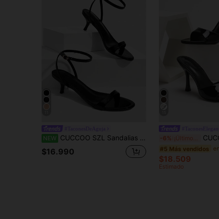
11
15
#TaconesDeAguja
#TaconesElegan
CUCCOO SZL Sandalias de tacón alto de verano para mujer 5.5CM
CUCCOO SZL Sandalias de tac
NEW
-6%
¡Últimos 3 días
#5 Más vendidos
$16.990
$18.509
Estimado