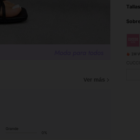
Talla
Sobre
1M V
Ver más
Grande
0%