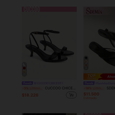
6
21
Ahor
CUCCOO CHICEST
#SandaliasDiari
CUCCOO CHICEST Sandalias de tacón alto de aguja con diseño de tiras y punta puntiaguda para mujer, verano/nuevo verano, zapatos elegantes de cuero sin cordones para uso diario, ir al trabajo, citas, té de la tarde, atuendo de verano, zapatos de verano, zapatos de boda, zapatos de novia
SDEMIN Nuevas sandalias de tacón alto de unicolor para mujer de veran
-3%
¡Últimos 3 días
-16%
¡Últimos 3 días
$11.500
$18.226
Estimado