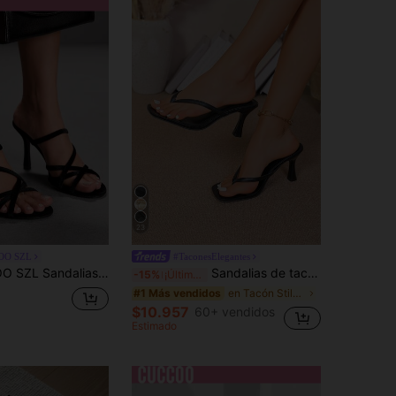
23
OO SZL
#TaconesElegantes
to elegantes para mujer, versátiles para el uso diario y ocasiones formales
Sandalias de tacón alto para mujer, sandalias de tacón fino estilo hada de verano con tira entre los dedos, zapatos de moda con tiras cruzadas para playa, vacaciones y citas nocturnas
-15%
¡Últimos 3 días
en Tacón Stiletto Sandalias de tacón para mujer
#1 Más vendidos
$10.957
60+ vendidos
Estimado