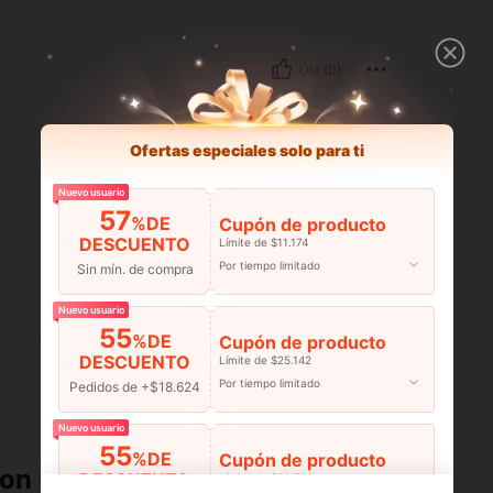
Útil (0)
Ofertas especiales solo para ti
Nuevo usuario
57
%DE
Cupón de producto
DESCUENTO
Límite de $11.174
Por tiempo limitado
Sin mín. de compra
Útil (0)
Nuevo usuario
55
%DE
Cupón de producto
DESCUENTO
Límite de $25.142
Por tiempo limitado
Pedidos de +$18.624
Nuevo usuario
55
%DE
Cupón de producto
ron
DESCUENTO
Límite de $29.798