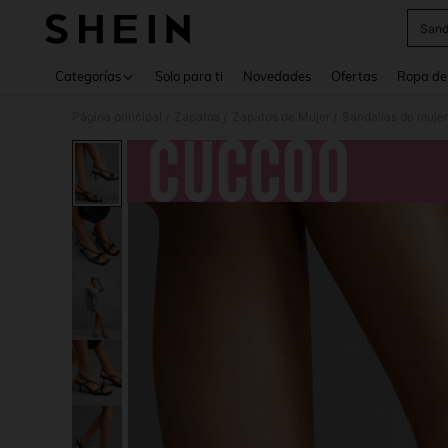
Sand
Use up 
Categorías
Solo para ti
Novedades
Ofertas
Ropa de
Página principal
Zapatos
Zapatos de Mujer
Sandalias de mujer
/
/
/