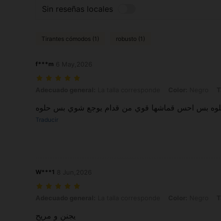
Sin reseñas locales
Tirantes cómodos (1)
robusto (1)
f***m
6 May,2026
Adecuado general: La talla corresponde, Color: Negro, Talla: EUR39
Adecuado general:
La talla corresponde
Color:
Negro
T
وه بس احس قماشها قوي من قدام يوجع شوي بس حلوه
Traducir
W***1
8 Jun,2026
Adecuado general: La talla corresponde, Color: Negro, Talla: EUR39
Adecuado general:
La talla corresponde
Color:
Negro
T
يجنن و مريح