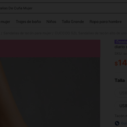
alias De Cuña Mujer
and down arrow keys to navigate search Búsqueda reciente and Busca y Encuentr
 mujer
Trajes de baño
Niños
Talla Grande
Ropa para hombre
Sandalias de tacón para mujer
CUCCOO SZL Sandalias de tacón alto de uso d
/
/
diario
SKU: s
14
$
PR
Talla
US6
US8
Tacón m
Guí