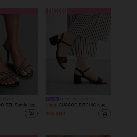
OO SZL
CUCCOO BIZCHIC
acón decoradas con rhinestones, elegantes y de moda para mujer
CUCCOO BIZCHIC Nuevas sandalias de verano, los tacones altos de mujer son sexys y elegantes
-30%
$15.393