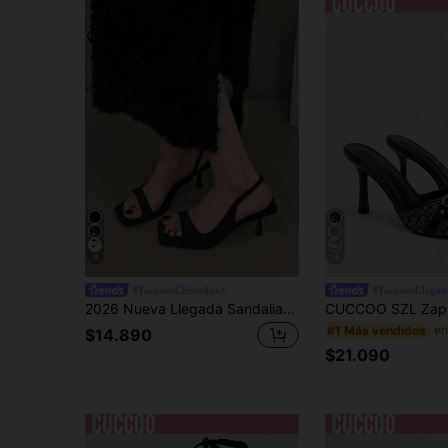
4
18
#TaconesCómodos
#TaconesElegan
2026 Nueva Llegada Sandalias de Tacón Alto Negro de Estilo Francés con Punta Abierta, Zapatos de Hada, Elegantes para Combinar con Vestidos, Zapatos Romanos para Verano, Tacones Kitten
#1 Más vendidos
$14.890
$21.090