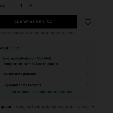
ad:
AÑADIR A LA BOLSA
asta
15
puntos SHEIN calculados al finalizar la compra.
ío a
Chile
Envío gratis(Pedidos ≥ $24.990)
Entrega estimada:
5-10 Días laborables
Devoluciones gratuitas
Seguridad en las compras
Pagos seguros
Protección de privacidad
ipción
Asimétrico,Sandalias de tiras traseras,Id al-Adha,Día de la Madre