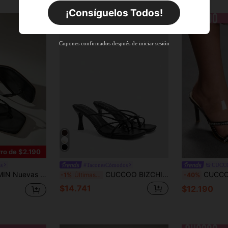
Por tiempo limitado
Pedidos de +$27.936
¡Consíguelos Todos!
Nuevo usuario
55
%DE
Cupón de producto
Cupones confirmados después de iniciar sesión
DESCUENTO
Límite de $27.936
Por tiempo limitado
Pedidos de +$37.248
Nuevo usuario
57
%DE
Cupón de producto
DESCUENTO
Límite de $32.592
Por tiempo limitado
Pedidos de +$46.560
ro de $2.190
as
#TaconesCómodos
CUCC
o, elegantes zapatos de vacaciones, sandalias de playa casuales de tacón alto, tacones altos de moda fáciles de usar, adecuados para combinar con atuendos formales
CUCCOO BIZCHIC Zapatos de mujer nuevos para primavera y verano con punta cuadrada, tacón alto delgado, tira delgada negra con hebilla, sandalias de tacón alto cómodas y versátiles para uso diario y elegante
CUCCOO SZL Sandalias con t
-1%
Últimas 4 hrs
-40%
$14.741
$12.190