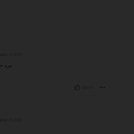
alla:
EUR39
مره حل
Útil (1)
alla:
EUR39