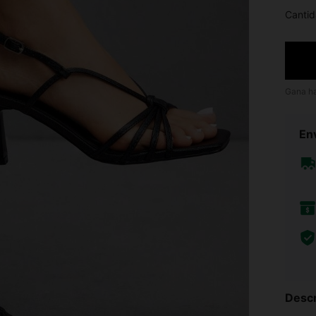
Cantid
Gana h
Env
Descr