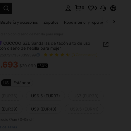
0
0
a. Press Enter to select.
Bisutería y accesorios
Zapatos
Ropa interior y ropa para dormir
Ho
iario con diseño de hebilla para mujer
CUCCOO SZL Sandalias de tacón alto de uso
 con diseño de hebilla para mujer
x25072173873399399
(3 Comentarios)
.693
$20.990
-30%
ICE AND AVAILABILITY
US
Estándar
 (EUR36)
US6.5 (EUR37)
US7 (EUR38)
 (EUR39)
US9 (EUR40)
US9.5 (EUR41)
edio (7cm / 0-0inch)
a de Tallas