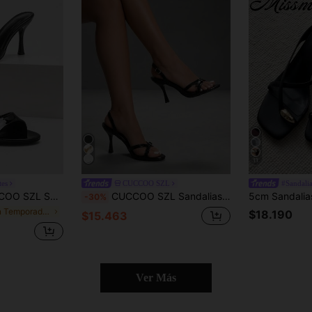
11
tes
CUCCOO SZL
#Sandalia
ón alto versátiles y de moda para uso al aire libre, verano
CUCCOO SZL Sandalias de tacón de aguja de cuero charol negro para mujer, verano 2026, con hebilla y punta abierta, tacones altos con correa, estilo elegante y de moda para después del trabajo
-30%
en Temporada de bailes de graduación Zapatos
$18.190
$15.463
Ver Más