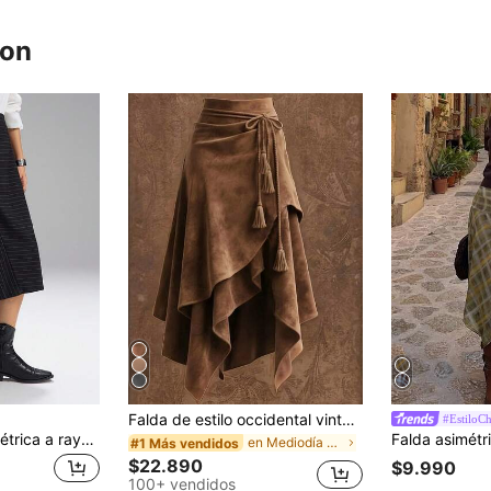
ron
Falda de estilo occidental vintage asimétrica de largo medio con lazo en la cintura y decoración de borlas, unicolor casual cruzado primavera marrón, boho chic
#EstiloC
LYSMO Falda asimétrica a rayas para mujer de estilo minimalista, casual y de uso diario, ideal para salir, volver al colegio, graduación, ropa urbana y estilo empresarial casual de Estocolmo, nueva llegada 2025
en Mediodía Faldas De Mujer
#1 Más vendidos
$22.890
$9.990
100+ vendidos