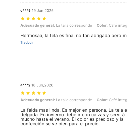
c***8
19 Jun,2026
Adecuado general: La talla corresponde, Color: Café integral, Talla:
Adecuado general:
La talla corresponde
Color:
Café integ
Hermosaa, la tela es fina, no tan abrigada pero m
Traducir
a***y
18 Jun,2026
Adecuado general: La talla corresponde, Color: Café integral, Talla:
Adecuado general:
La talla corresponde
Color:
Café integ
La falda mas linda. Es mejor en persona. La tela 
delgada. En invierno debe ir con calzas y servirá
mucho hasta el verano. El color es precioso y la
confección se ve bien para el precio.