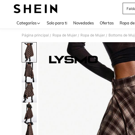
Fald
Use up 
Categorías
Solo para ti
Novedades
Ofertas
Ropa de
Página principal
Ropa de Mujer
Ropa de Mujer
Bottoms de Muj
/
/
/