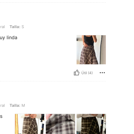
 S
ral
Talla:
S
uy linda
Útil (4)
 M
ral
Talla:
M
es