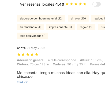
Ver reseñas locales
4,40
elaborado con buen material (12)
sin olor (10)
rapidez l
en tendencia (4)
impresionante (5)
regalo (3)
Bue
talla equivocada (1)
G***a
21 May,2026
Adecuado general: La talla corresponde, Altura: 155 cm / 61 in, Peso: 
Adecuado general:
La talla corresponde
Altura:
155 cm / 
Cintura:
70 cm / 28 in
Caderas:
90 cm / 35 in
Forma del
Me encanta, tengo muchas ideas con ella. Hay qu
chicass✨
Traducir