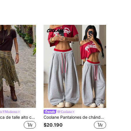
hicYModerno
Coolane
Falda asimétrica de talle alto con estampado de cuadros en forma de A, para uso diario casual, falda de ocio retro de primavera
Coolane Pantalones de chándal casuales de pierna ancha con cintura de cordón y bloques de color para mujer
$20.190