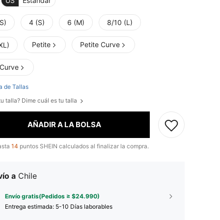
US
Estándar
S)
4 (S)
6 (M)
8/10 (L)
Petite
Petite Curve
XL)
 Curve
a de Tallas
u talla? Dime cuál es tu talla
AÑADIR A LA BOLSA
asta
14
puntos SHEIN calculados al finalizar la compra.
ío a
Chile
Envío gratis(Pedidos ≥ $24.990)
Entrega estimada:
5-10 Días laborables