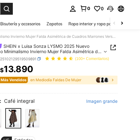
0
0
a. Press Enter to select.
Bisutería y accesorios
Zapatos
Ropa interior y ropa para dormir
Ho
SHEIN x Luisa Sonza LYSMO 2025 Nuevo Llegado Minimalismo Invierno Mujer Falda Asimétrica de Cuadros Marrones Versátil de Moda Elegante para Salidas Casuales para Mujeres Fiesta de Navidad para Año Nuevo Falda Formal, Otoño para Mujeres, Invierno para Mujeres
SHEIN x Luisa Sonza LYSMO 2025 Nuevo
o Minimalismo Invierno Mujer Falda Asimétrica de
s Marrones Versátil de Moda Elegante para
z25102129519509891
(100+ Comentarios)
s Casuales para Mujeres Fiesta de Navidad para
13.890
evo Falda Formal, Otoño para Mujeres, Invierno
$
ICE AND AVAILABILITY
ujeres
 Más Vendidos
en Mediodía Faldas De Mujer
:
Café integral
Imagen grande