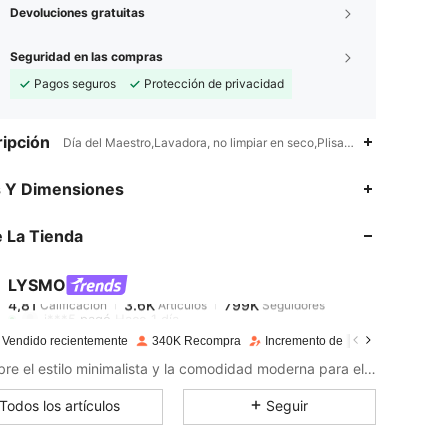
Devoluciones gratuitas
Seguridad en las compras
Pagos seguros
Protección de privacidad
ipción
Día del Maestro,Lavadora, no limpiar en seco,Plisado
s Y Dimensiones
 La Tienda
4,81
3.6K
799K
LYSMO
4,81
3.6K
799K
Calificación
Artículos
Seguidores
i***5
pagó
Hace 1 día
 Vendido recientemente
340K Recompra
Incremento de seguidores de 16
4,81
3.6K
799K
Descubre el estilo minimalista y la comodidad moderna para el uso diario.
Todos los artículos
Seguir
4,81
3.6K
799K