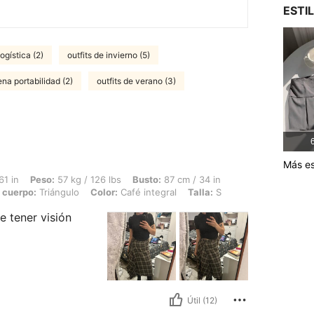
ESTI
ogística (2)
outfits de invierno (5)
na portabilidad (2)
outfits de verano (3)
6
Más es
57 kg / 126 lbs, Busto: 87 cm / 34 in, Cintura: 70 cm / 28 in, Caderas: 90 cm / 35 
61 in
Peso:
57 kg / 126 lbs
Busto:
87 cm / 34 in
 cuerpo:
Triángulo
Color:
Café integral
Talla:
S
e tener visión
Útil (12)