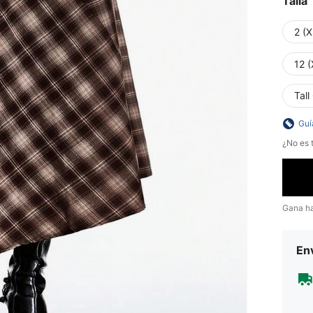
Talla
2 (X
12 (
Tall
Guí
¿No es t
Gana h
Env