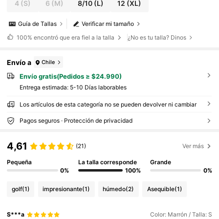
4
(S)
6
(M)
8/10
(L)
12
(XL)
Guía de Tallas
Verificar mi tamaño
100%
encontró que era fiel a la talla
¿No es tu talla? Dinos
Envío a
Chile
Envío gratis(Pedidos ≥ $24.990)
Entrega estimada:
5-10 Días laborables
Los artículos de esta categoría no se pueden devolver ni cambiar
Pagos seguros · Protección de privacidad
4,61
(21)
Ver más
Pequeña
La talla corresponde
Grande
0%
100%
0%
golf
(1)
impresionante
(1)
húmedo
(2)
Asequible
(1)
S***a
Color: Marrón / Talla: S