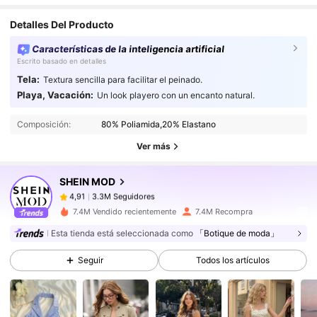
valen
mucho
la
pena
!!
SI
TE
AYUDO
MI
COMENTARIO
REGALAME
UN
LIKE
(:
Detalles Del Producto
Características de la inteligencia artificial
Escrito basado en detalles
Tela:
Textura sencilla para facilitar el peinado.
3.3M Seguidores
4,91
Playa, Vacación:
Un look playero con un encanto natural.
Composición:
80% Poliamida,20% Elastano
3.3M Seguidores
4,91
Ver más
SHEIN MOD
3.3M Seguidores
4,91
m***a
pagó
Hace 1 día
7.4M Vendido recientemente
7.4M Recompra
3.3M Seguidores
4,91
Esta tienda está seleccionada como
「Botique de moda」
Seguir
Todos los artículos
3.3M Seguidores
4,91