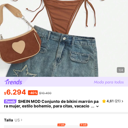
1/4
6.294
-40%
$
$10.490
SHEIN MOD Conjunto de bikini marrón pa
4,61
(
21
)
ra mujer, estilo bohemio, para citas, vacacio
nes, ropa de verano
Talla
US
2 left
9 left