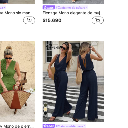
ya
#Conjuntos de trabajo
SHEIN Holidaya Mono sin mangas con cuello en V y cintura ceñida de pierna ancha para mujer 2026 nuevo versátil para vacaciones playa color caqui liso ropa de mujer para uso diario y en casa
Elenzga Mono elegante de mujer para uso diario con cuello en V amarillo, sin mangas, hebilla metálica, cintura plisada y ajustado, para primavera/verano
$15.690
7
SHEIN Frenchy Mono de pierna ancha sin mangas con decoración floral 3D para vacaciones de mujer
#MaterialesMínimos