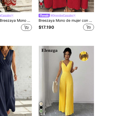
9
sCasuales
#OverolesCasuales
eezaya Mono de mujer versátil, casual, elegante, clásico, de moda, estilo de vacaciones, encantador, urbano, de oficina, de trabajo, de San Valentín, de cita, de fiesta, de playa con estampado
Breezaya Mono de mujer con cuello en V, espalda descubierta y tirantes con lazo, color rosa rojo, para primavera/verano
$17.190
9