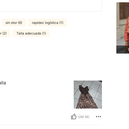
sin olor (6)
rapidez logística (1)
r (2)
Talla adecuada (1)
1
lla
Útil (4)