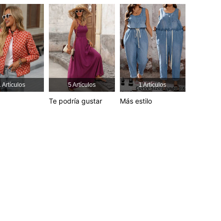
4,80
1.4K
94K
4,80
1.4K
94K
4,80
1.4K
94K
 Artículos
5 Artículos
1 Artículos
Te podría gustar
Más estilo
4,80
1.4K
94K
4,80
1.4K
94K
4,80
1.4K
94K