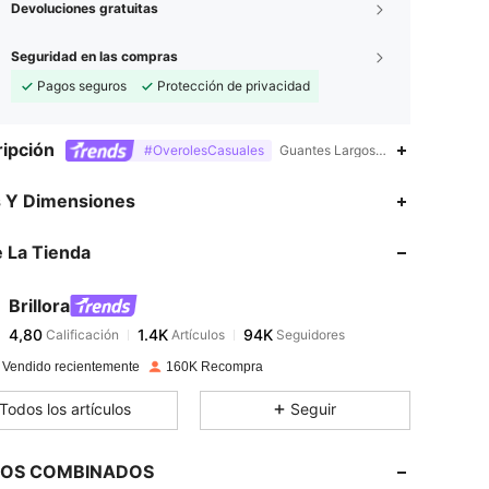
Devoluciones gratuitas
Seguridad en las compras
Pagos seguros
Protección de privacidad
ipción
#OverolesCasuales
Guantes Largos,regreso a casa,Es
s Y Dimensiones
 La Tienda
4,80
1.4K
94K
Brillora
4,80
1.4K
94K
Calificación
Artículos
Seguidores
 Vendido recientemente
160K Recompra
4,80
1.4K
94K
Todos los artículos
Seguir
4,80
1.4K
94K
LOS COMBINADOS