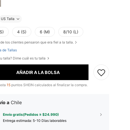
US Talla
S)
4 (S)
6 (M)
8/10 (L)
de los clientes pensaron que era fiel a la talla.
a de Tallas
u talla? Dime cuál es tu talla
AÑADIR A LA BOLSA
asta
15
puntos SHEIN calculados al finalizar la compra.
ío a
Chile
Envío gratis(Pedidos ≥ $24.990)
Entrega estimada:
5-10 Días laborables