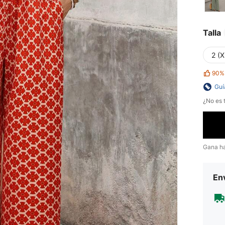
Talla
2 (X
90%
Guí
¿No es t
Gana h
Env