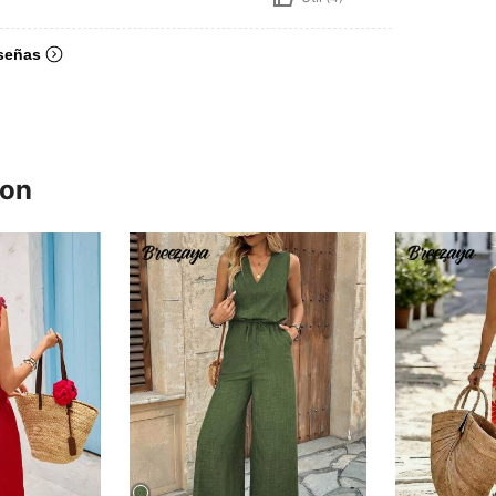
señas
ron