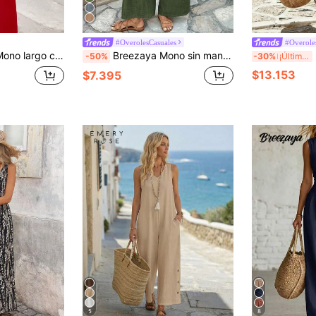
#OverolesCasuales
#Overole
festival para mujer, ropa de otoño para mujer, conjunto de brunch para mujer, conjunto de profesora, mono de vacaciones para mujer, mono de vacaciones rojo, mono para mujer, rojo
Breezaya Mono sin mangas de cuello en V para mujer con bolsillos, pierna ancha, tela texturizada, estilo vacacional
Br
-50%
-30%
¡Últimos 2 días
$13.153
$7.395
5
8