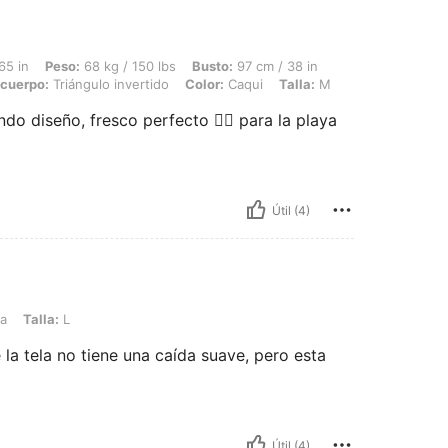
68 kg / 150 lbs, Busto: 97 cm / 38 in, Cintura: 78 cm / 31 in, Caderas: 95 cm / 37 
65 in
Peso:
68 kg / 150 lbs
Busto:
97 cm / 38 in
 cuerpo:
Triángulo invertido
Color:
Caqui
Talla:
M
indo diseño, fresco perfecto 👌🏼 para la playa
Útil (4)
va
Talla:
L
la tela no tiene una caída suave, pero esta
Útil (4)