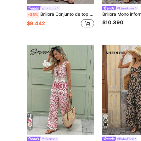
Brillora
#LinoAmor
Brillora Conjunto de top sin mangas y pantalones con estampado geométrico para mujer
-35%
$10.390
$9.442
5
27
Serisse
#BohoFácil