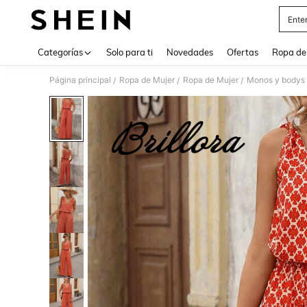
Ente
Use up 
Categorías
Solo para ti
Novedades
Ofertas
Ropa de
Página principal
Ropa de Mujer
Ropa de Mujer
Monos y bodys 
/
/
/