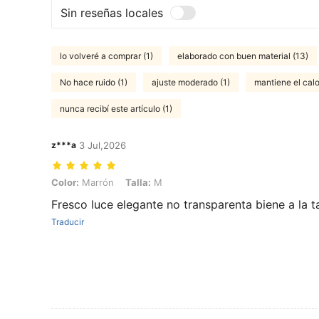
Sin reseñas locales
lo volveré a comprar (1)
elaborado con buen material (13)
No hace ruido (1)
ajuste moderado (1)
mantiene el calo
nunca recibí este artículo (1)
z***a
3 Jul,2026
Color: Marrón, Talla: M
Color:
Marrón
Talla:
M
Fresco luce elegante no transparenta biene a la ta
Traducir