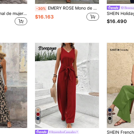
EMERY ROSE Mono de verano informal de unicolor sin mangas
Breeza
-30%
Brillora Mono informal de mujer sin mangas con estampado total
$16.163
$16.490
9
6
#AtuendosCasuales