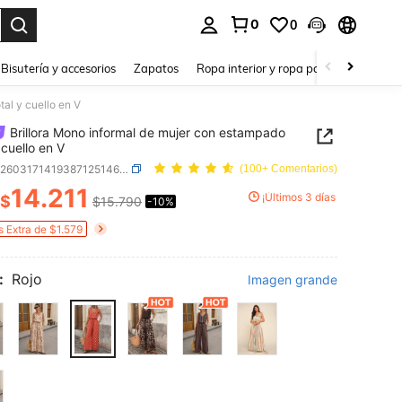
0
0
a. Press Enter to select.
Bisutería y accesorios
Zapatos
Ropa interior y ropa para dormir
Ho
tal y cuello en V
Brillora Mono informal de mujer con estampado
 cuello en V
SKU: sz260317141938712514687
(100+ Comentarios)
14.211
¡Últimos 3 días
$
$15.790
-10%
ICE AND AVAILABILITY
s Extra de $1.579
:
Rojo
Imagen grande