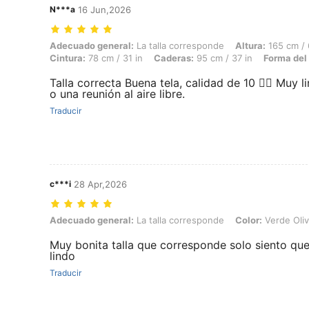
N***a
16 Jun,2026
Adecuado general: La talla corresponde, Altura: 165 cm / 65 in, Peso: 
Adecuado general:
La talla corresponde
Altura:
165 cm / 
Cintura:
78 cm / 31 in
Caderas:
95 cm / 37 in
Forma del
Talla correcta Buena tela, calidad de 10 👍🏻 Muy l
o una reunión al aire libre.
Traducir
c***i
28 Apr,2026
Adecuado general: La talla corresponde, Color: Verde Oliva, Talla: L
Adecuado general:
La talla corresponde
Color:
Verde Oli
Muy bonita talla que corresponde solo siento que 
lindo
Traducir