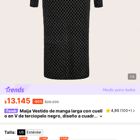
1/6
13.145
-50%
$
$26.290
Maija Vestido de manga larga con cuell
4,95
(
100+
)
o en V de terciopelo negro, diseño a cuadr
os, cintura retorcida y recortes, adecuado
para Navidad, fiestas y reuniones
Talla
:
US
Estándar
5 left
5 left
4 left