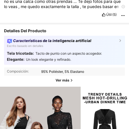
no
es
una
calca
como
otras
prendas
…
Te
dejo
fotos
para
que
lo
veas
,
me
quedo
exactamente
la
talla
,
te
puedes
basar
en
mis
medidas
son
exactas
…
Reg
á
lame
un
👍👍👍
Útil
(5)
Detalles Del Producto
Características de la inteligencia artificial
Escrito basado en detalles
Tela tricotada:
Tacto de punto con un aspecto acogedor.
Elegante:
Un look elegante y refinado.
Composición:
95% Poliéster, 5% Elastano
Ver más
2.7M Seguidores