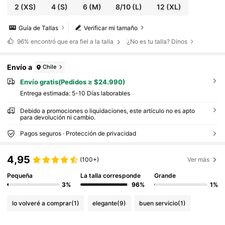
2
(XS)
4
(S)
6
(M)
8/10
(L)
12
(XL)
Guía de Tallas
Verificar mi tamaño
96%
encontró que era fiel a la talla
¿No es tu talla? Dinos
Envío a
Chile
Envío gratis(Pedidos ≥ $24.990)
Entrega estimada:
5-10 Días laborables
Debido a promociones o liquidaciones, este artículo no es apto
para devolución ni cambio.
Pagos seguros · Protección de privacidad
4,95
(100+)
Ver más
Pequeña
La talla corresponde
Grande
3%
96%
1%
lo volveré a comprar
(1)
elegante
(9)
buen servicio
(1)