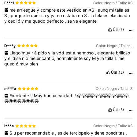
F***l
Color: Negro / Talla: XS
me
arriesgue
y
compre
este
vestido
en
XS
,
aunq
mi
talla
es
S
,
porque
lo
quer
í
a
y
ya
no
estaba
en
S
.
la
tela
es
elasticada
y
cedi
ó
y
me
quedo
perfecto
.
se
ve
elegante
Útil
(7)
D***y
Color: Negro / Talla: L
Llego
muy
r
á
pido
y
la
vdd
est
á
hermoso
,
elegante
brilloso
y
el
dise
ñ
o
me
encant
ó,
normalmente
soy
M
y
la
talla
L
me
qued
ó
muy
bien
Útil
(12)
m***x
Color: Negro / Talla: S
Excelente
!!
Muy
buena
calidad
!!
🤩🤩🤩🤩🤩🤩🤩🤩🤩🤩🤩🤩
🤩🤩🤩🤩🤩🤩🤩🤩
Útil
(5)
I***a
Color: Negro / Talla: XS
S
ú
per
recomendable
,
es
de
terciopelo
y
tiene
poedritas
,