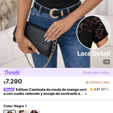
1/8
7.290
¡Últimos 3 días
$
Editum Camiseta de moda de manga cort
4,81
(
87
)
a con cuello redondo y encaje de contraste a
justada para mujer
Color: Negro