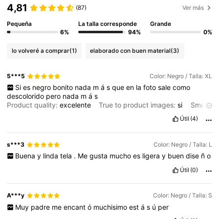
4,81
(87)
Ver más
Pequeña
La talla corresponde
Grande
6%
94%
0%
lo volveré a comprar
(1)
elaborado con buen material
(3)
5***5
Color: Negro / Talla: XL
Si
es
negro
bonito
nada
m
á
s
que
en
la
foto
sale
como
descolorido
pero
nada
m
á
s
Product quality:
excelente
True to product images:
si
Smell
description:
sin
aroma
Fabric material:
super
fresco
Fit:
Útil
(4)
perfecto
💯
s***3
Color: Negro / Talla: L
Buena
y
linda
tela
.
Me
gusta
mucho
es
ligera
y
buen
dise
ñ
o
Útil
(0)
A***y
Color: Negro / Talla: S
Muy
padre
me
encant
ó
muchisimo
est
á
s
ú
per