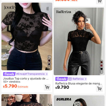
$
-40%
ujeres altas
14
5
#EncajeYTransparencia
Joudiya Top corto y ajustado de ma
Rafferiza
nga corta con malla transparente y
50+ vendidos
Rafferiza Blusa elegante de manga
floral, para salir durante el verano
5.790
9.790
corta con encaje para mujer
$
Estimado
$