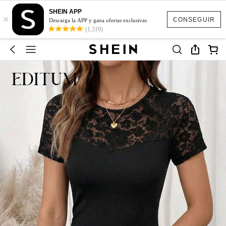
SHEIN APP
×
CONSEGUIR
Descarga la APP y gana ofertas exclusivas
(1,319)