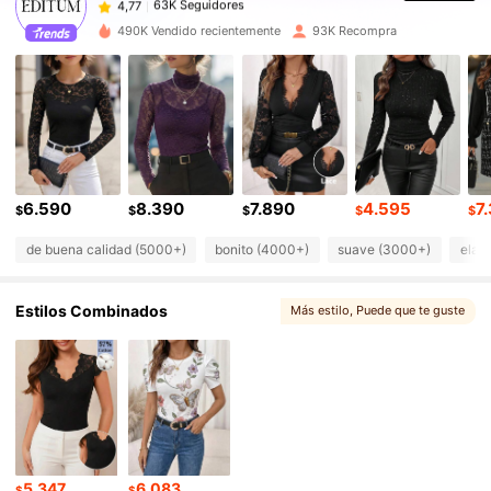
c***4
pagó
Hace 1 día
490K Vendido recientemente
93K Recompra
63K Seguidores
4,77
63K Seguidores
4,77
63K Seguidores
4,77
6.590
8.390
7.890
4.595
7
$
$
$
$
$
de buena calidad (5000+)
bonito (4000+)
suave (3000+)
elab
63K Seguidores
4,77
Estilos Combinados
Más estilo
, Puede que te guste
63K Seguidores
4,77
63K Seguidores
4,77
63K Seguidores
4,77
5.347
6.083
$
$