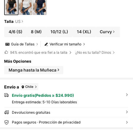
Talla
US
4/6
(S)
8
(M)
10/12
(L)
14
(XL)
Curvy
Guía de Tallas
Verificar mi tamaño
94%
encontró que era fiel a la talla
¿No es tu talla? Dinos
Más Opciones
Manga hasta la Muñeca
Envío a
Chile
Envío gratis(Pedidos ≥ $24.990)
Entrega estimada:
5-10 Días laborables
Devoluciones gratuitas
Pagos seguros · Protección de privacidad