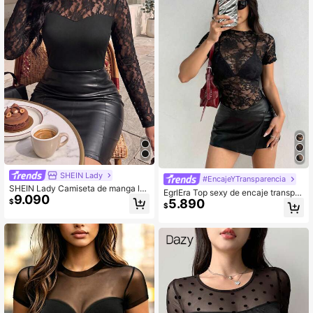
SHEIN Lady
#EncajeYTransparencia
SHEIN Lady Camiseta de manga lar
EgrlEra Top sexy de encaje transpar
9.090
ga con cuello redondo y patchwork
5.890
ente de manga corta de unicolor pa
$
$
de encaje dulce & sexy para mujer, t
ra mujer, verano
op de encaje negro, conjunto de top