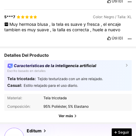
Útil
(0)
5***7
Color: Negro / Talla: XL
Muy
hermosa
blusa
,
la
tela
es
suave
y
fresca
,
el
encaje
tambien
es
muy
suave
,
la
talla
es
correcta
,
huele
a
nuevo
Útil
(0)
Detalles Del Producto
Características de la inteligencia artificial
Escrito basado en detalles
Tela tricotada:
Tejido texturizado con un aire relajado.
Casual:
Estilo relajado para el uso diario.
63K Seguidores
4,77
Material:
Tela tricotada
Composición:
95% Poliéster, 5% Elastano
63K Seguidores
4,77
Ver más
Editum
Seguir
63K Seguidores
4,77