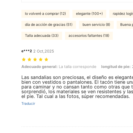
lo volveré a comprar (12)
elegante (100+)
rapidez logí
día de acción de gracias (51)
buen servicio (8)
Buena p
Talla adecuada (33)
accesorios faltantes (18)
e***2
2 Oct,2025
Adecuado general: La talla corresponde, longitud de pie: 25.0 cm / 9
Adecuado general:
La talla corresponde
longitud de pie:
2
Las sandalias son preciosas, el diseño es elegan
bien con vestidos o pantalones. El tacón tiene u
para caminar y no cansan tanto como otras que t
sorprendió, los materiales se ven resistentes y las
el pie. Tal cual a las fotos, súper recomendadas.
Traducir