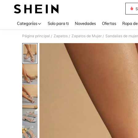
S
Use up 
Categorías
Solo para ti
Novedades
Ofertas
Ropa de
Página principal
Zapatos
Zapatos de Mujer
Sandalias de mujer
/
/
/