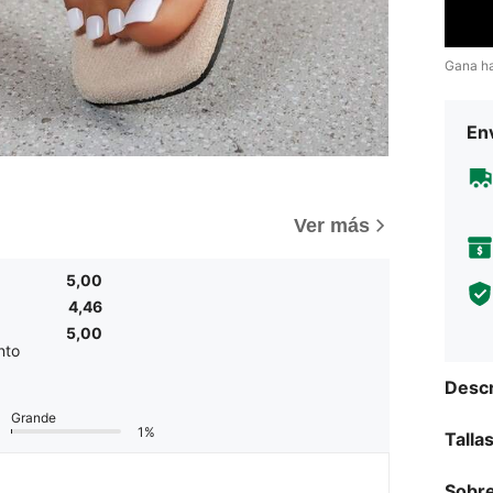
Gana h
Env
)
Ver más
5,00
4,46
5,00
nto
Descr
Grande
1%
Talla
Sobre