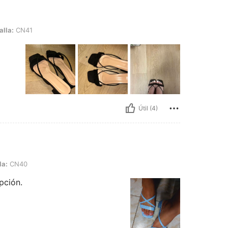
alla:
CN41
Útil (4)
la:
CN40
pción.