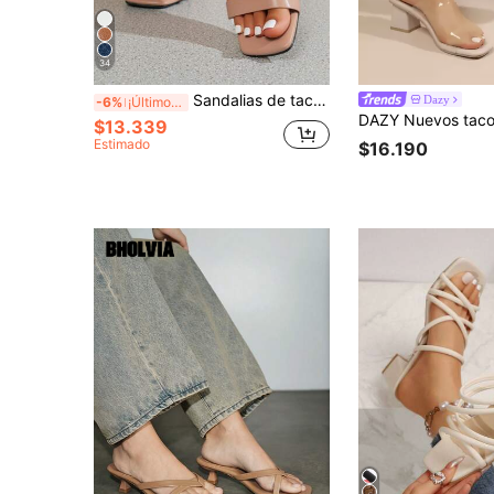
34
Sandalias de tacón alto negro para mujer, elegantes sandalias de verano de ante sintético con puntera abierta y tacón grueso con correa para el tobillo
Dazy
-6%
¡Últimos 3 días
$13.339
Estimado
$16.190