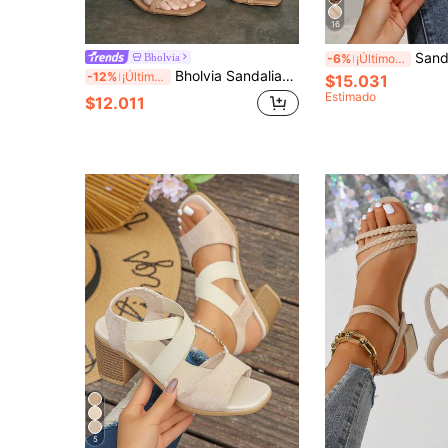
16
Sandalias de verano para mujer con estilo de hada 
Bholvia
-6%
¡Últimos 3 días
Bholvia Sandalias de tiras finas y versátiles con puntera cuadrada y tacón de gatito, de piel suave y ancho amplio para mujeres
-12%
¡Últimos 2 días
$15.031
Estimado
$12.011
5