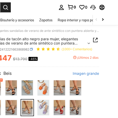
0
0
a. Press Enter to select.
Bisutería y accesorios
Zapatos
Ropa interior y ropa para dormir
Ho
Sandalias de tacón alto negro para mujer, elegantes sandalias de verano de ante sintético con puntera abierta y tacón grueso con correa para el tobillo
ias de tacón alto negro para mujer, elegantes
ias de verano de ante sintético con puntera
a y tacón grueso con correa para el tobillo
x2412221663868982
(1000+ Comentarios)
447
¡Últimos 2 días
$13.790
-46%
ICE AND AVAILABILITY
:
Beis
Imagen grande