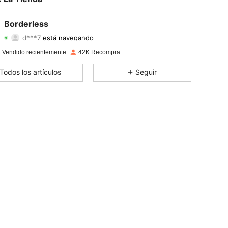
4,88
201
8.7K
Borderless
d***7
está navegando
4,88
201
8.7K
Calificación
Artículos
Seguidores
 Vendido recientemente
42K Recompra
4,88
201
8.7K
Todos los artículos
Seguir
4,88
201
8.7K
4,88
201
8.7K
4,88
201
8.7K
4,88
201
8.7K
4,88
201
8.7K