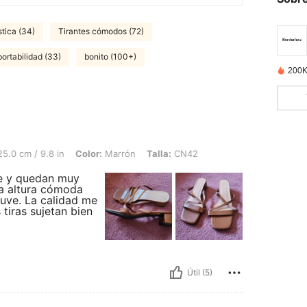
stica (34)
Tirantes cómodos (72)
ortabilidad (33)
bonito (100+)
200K
.8 in, Color: Marrón, Talla: CN42
5.0 cm / 9.8 in
Color:
Marrón
Talla:
CN42
te y quedan muy
na altura cómoda
uve. La calidad me
 tiras sujetan bien
Útil (5)