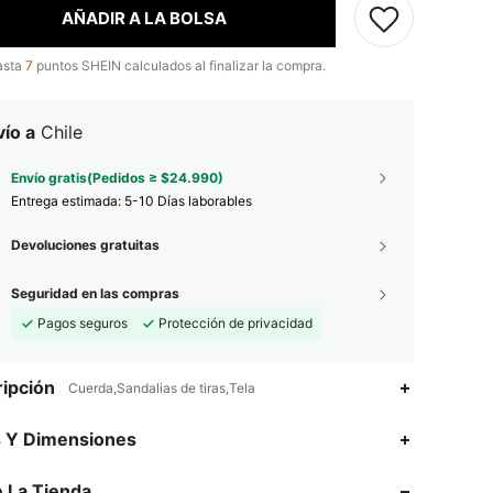
AÑADIR A LA BOLSA
asta
7
puntos SHEIN calculados al finalizar la compra.
ío a
Chile
Envío gratis(Pedidos ≥ $24.990)
Entrega estimada:
5-10 Días laborables
Devoluciones gratuitas
Seguridad en las compras
Pagos seguros
Protección de privacidad
ipción
Cuerda,Sandalias de tiras,Tela
s Y Dimensiones
4,88
201
8.7K
 La Tienda