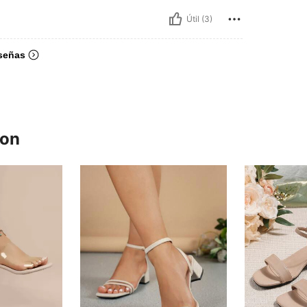
Útil (3)
señas
ron