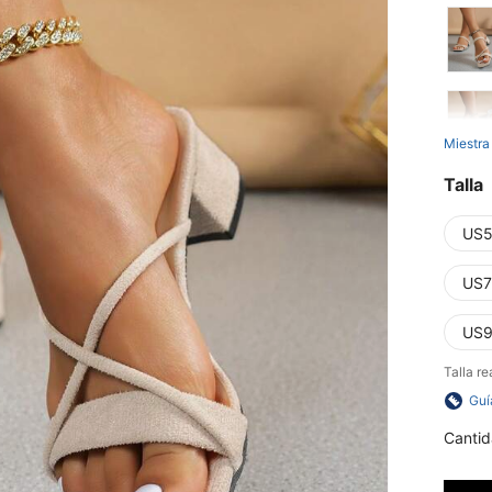
Miestra
Talla
US5
US7
US9
Talla re
Guí
Cantid