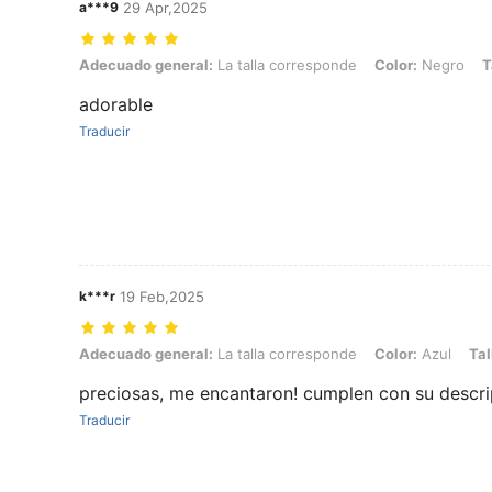
a***9
29 Apr,2025
Adecuado general: La talla corresponde, Color: Negro, Talla: CN41
Adecuado general:
La talla corresponde
Color:
Negro
T
adorable
Traducir
k***r
19 Feb,2025
Adecuado general: La talla corresponde, Color: Azul, Talla: CN40
Adecuado general:
La talla corresponde
Color:
Azul
Tal
preciosas, me encantaron! cumplen con su descri
Traducir