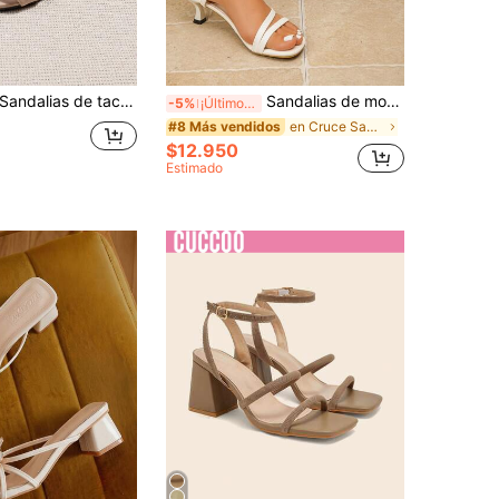
dalias de tacón ancho para mujer, sandalias de moda de tacón medio estilo francés de talla grande y ajuste ancho, tacones altos clásicos con punta abierta y hebilla estilo retro, zapatos elegantes y para uso al aire libre para damas
Sandalias de moda para mujer con tiras cruzadas, hebilla y tacón fino para playa/uso diario, últimas 2026
-5%
¡Últimos 3 días
en Cruce Sandalias De Mujer
#8 Más vendidos
$12.950
Estimado