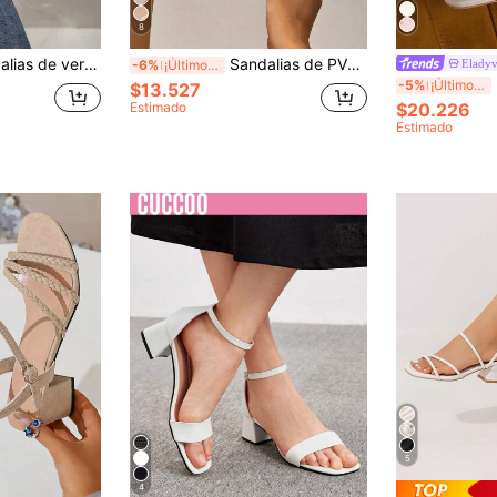
8
francesa, nuevo diseño de tacón grueso, correa delgada, zapatos elegantes de tacón alto con correa, tacones gruesos
Sandalias de PVC transparente para mujer, sandalias de verano, tacones gruesos de moda, zapatos elegantes y sencillos con tacón alto de cristal, punta abierta.
Elady
-6%
¡Últimos 3 días
El
-5%
¡Últimos 3 días
$13.527
Estimado
$20.226
Estimado
5
4