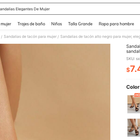
andalias Elegantes De Mujer
and down arrow keys to navigate search Búsqueda reciente and Busca y Encuentr
 mujer
Trajes de baño
Niños
Talla Grande
Ropa para hombre
Sandalias de tacón para mujer
/
/
Sandal
sandal
abiert
SKU: s
7.
$
PR
Color