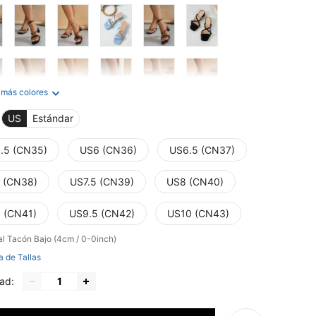
 más colores
US
Estándar
.5 (CN35)
US6 (CN36)
US6.5 (CN37)
 (CN38)
US7.5 (CN39)
US8 (CN40)
 (CN41)
US9.5 (CN42)
US10 (CN43)
al
Tacón Bajo (4cm / 0-0inch)
a de Tallas
ad: