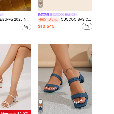
8
va
CUCCOO BASICS
adyva 2025 Nuevos Sandalias de verano francesas con tacón grueso, tira con flor de perlas falsas, de punta abierta, versátiles de tacón medio para mujer, tacones gruesos
CUCCOO BASICS Sandalias de tacón alto cómodo de tacón grueso con tirantes color albaricoque para Navidad
-50%
¡Últimos 2 días
$10.545
34
Ahorro de $2.071