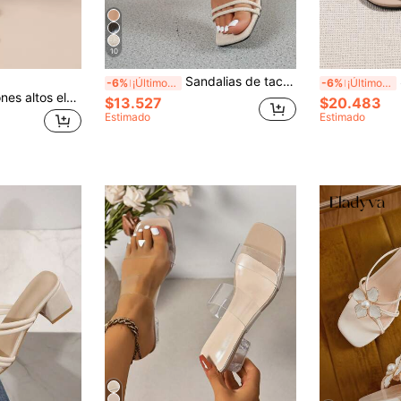
10
Sandalias de tacón alto negras para mujer, elegantes sandalias de verano con punta abierta, tacón cuadrado grueso, correa de tobillo y ante sintético, tacones de bloque
San
-6%
¡Últimos 3 días
-6%
¡Últimos 3 días
DAZY Nuevos tacones altos elegantes de moda de 2025 de 5 cm de altura con talón de cristal, unicolor con brillo brillante, punta transparente de TPU, slip-on beige, adecuados para fiestas, caminatas al aire libre, cómodos y transpirables
$13.527
$20.483
Estimado
Estimado