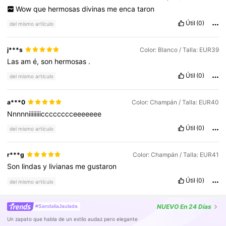
Wow
que
hermosas
divinas
me
enca
taron
Útil
(0)
del mismo artículo
j***s
Color: Blanco / Talla: EUR39
Las
am
é,
son
hermosas
.
Útil
(0)
del mismo artículo
a***0
Color: Champán / Talla: EUR40
Nnnnniiiiiiiicccccccceeeeeee
Útil
(0)
del mismo artículo
r***g
Color: Champán / Talla: EUR41
Son
lindas
y
livianas
me
gustaron
Útil
(0)
del mismo artículo
NUEVO
En 24 Días
#SandaliaJaulada
Un zapato que habla de un estilo audaz pero elegante