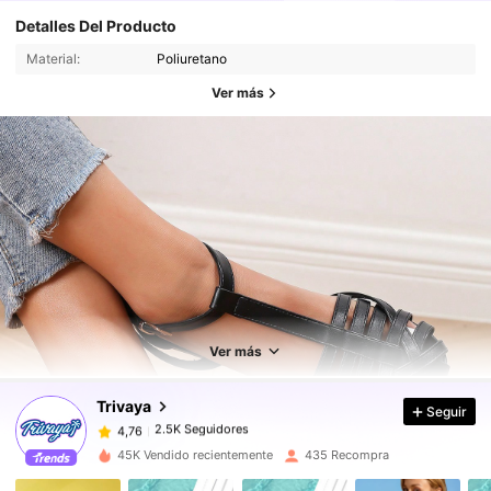
Detalles Del Producto
Material:
Poliuretano
Ver más
2.5K Seguidores
4,76
2.5K Seguidores
4,76
Ver más
Trivaya
Seguir
2.5K Seguidores
4,76
f***z
pagó
Hace 1 día
45K Vendido recientemente
435 Recompra
2.5K Seguidores
4,76