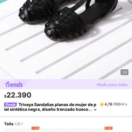
1/6
22.390
$
Trivaya Sandalias planas de mujer de p
4,78
(
100+
)
iel sintética negra, diseño trenzado hueco
estilo romano con tira en el tobillo, transp
irables y antideslizantes, cómodas para usar
en primavera y verano
Talla
US
5 left
8 left