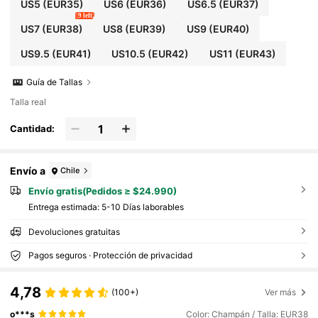
US5
(EUR35)
US6
(EUR36)
US6.5
(EUR37)
9 left
US7
(EUR38)
US8
(EUR39)
US9
(EUR40)
US9.5
(EUR41)
US10.5
(EUR42)
US11
(EUR43)
Guía de Tallas
Talla real
Cantidad:
Envío a
Chile
Envío gratis(Pedidos ≥ $24.990)
Entrega estimada:
5-10 Días laborables
Devoluciones gratuitas
Pagos seguros · Protección de privacidad
4,78
(100+)
Ver más
o***s
Color: Champán / Talla: EUR38