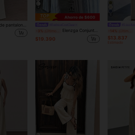
4
5
Ahorro de $600
2 piezas Conjunto de pantalones anchos de pierna ancha de cuello redondo sin mangas de unicolor para mujer | Conjunto de pantalones rectos de cintura elástica cómodos y versátiles para primavera/verano, adecuados para el trabajo, de estilo elegante de lujo
#EstéticaConClase
#LinoAm
Elenzga Conjunto de 2 piezas de rayas azules y blancas de verano para mujer, top sin mangas con cuello de solapa de lino texturizado elegante y pantalones acampanados, moda casual para brunch y oficina
SHE
-3%
¡Últimos 3 días
-14%
¡Últimos 3 días
$13.837
$19.390
Estimado