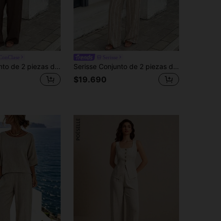
aConClase
Serisse
Serisse Conjunto de 2 piezas de top ajustado de tirantes y pantalones de pierna ancha de unicolor para mujer, ideal para verano, vacaciones y uso diario
Serisse Conjunto de 2 piezas de top de tirantes casual y pantalones largos para mujer
$19.690