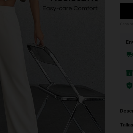
Gana h
Env
Descr
Talla