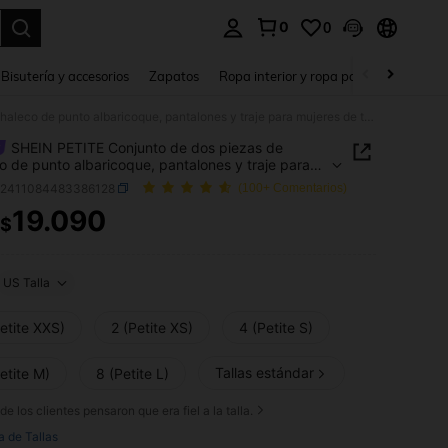
0
0
a. Press Enter to select.
Bisutería y accesorios
Zapatos
Ropa interior y ropa para dormir
Ho
SHEIN PETITE Conjunto de dos piezas de chaleco de punto albaricoque, pantalones y traje para mujeres de talla pequeña
SHEIN PETITE Conjunto de dos piezas de
o de punto albaricoque, pantalones y traje para
s de talla pequeña
z2411084483386128
(100+ Comentarios)
19.090
$
ICE AND AVAILABILITY
US Talla
etite XXS)
2 (Petite XS)
4 (Petite S)
Tallas estándar
etite M)
8 (Petite L)
de los clientes pensaron que era fiel a la talla.
a de Tallas