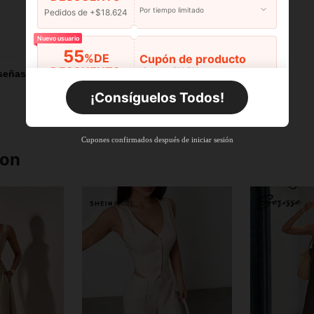
Por tiempo limitado
Pedidos de +$18.624
Útil (1)
Nuevo usuario
55
%DE
Cupón de producto
DESCUENTO
Límite de $29.798
señas
Por tiempo limitado
Pedidos de +$27.936
¡Consíguelos Todos!
Nuevo usuario
55
%DE
Cupón de producto
Cupones confirmados después de iniciar sesión
DESCUENTO
Límite de $27.936
ron
Por tiempo limitado
Pedidos de +$37.248
Nuevo usuario
57
%DE
Cupón de producto
DESCUENTO
Límite de $32.592
Por tiempo limitado
Pedidos de +$46.560