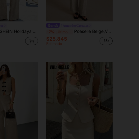
or
#AtuendosCasuales
IN Holidaya Conjunto casual de algodón y lino para mujer, traje de pantalones, top corto, cuello redondo de unicolor, estilo callejero de moda, uso casual diario al aire libre, color albaricoque de lino, verano, ajuste regular, adecuado para uso diario
Poéselle Beige,Verano,Elegante,Conjunto de dos piezas de traje de lino para mujer,Top sin mangas con botones y pantalones,Moda,Transpirable,Suave,Uso diario
-7%
¡Últimos 3 días
$25.845
Estimado