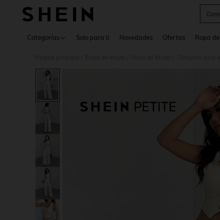
Conj
Use up 
Categorías
Solo para ti
Novedades
Ofertas
Ropa de
Página principal
Ropa de Mujer
Ropa de Mujer
Conjunto para 
/
/
/