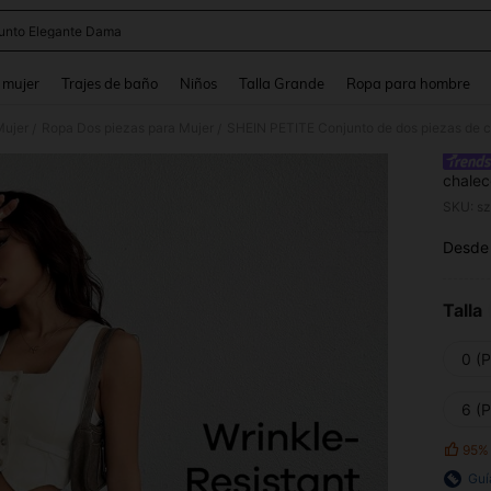
unto Elegante Dama
and down arrow keys to navigate search Búsqueda reciente and Busca y Encuentr
 mujer
Trajes de baño
Niños
Talla Grande
Ropa para hombre
Mujer
Ropa Dos piezas para Mujer
/
/
chalec
mujere
SKU: s
Desde
PR
Talla
0 (P
6 (P
95%
Guí