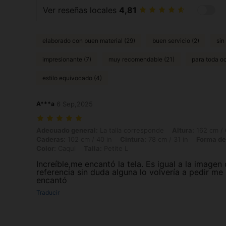
Ver reseñas locales
4,81
elaborado con buen material (29)
buen servicio (2)
sin
impresionante (7)
muy recomendable (21)
para toda oc
estilo equivocado (4)
A***a
6 Sep,2025
Adecuado general: La talla corresponde, Altura: 162 cm / 64 in, Peso:
Adecuado general:
La talla corresponde
Altura:
162 cm / 
Caderas:
102 cm / 40 in
Cintura:
78 cm / 31 in
Forma de
Color:
Caqui
Talla:
Petite L
Increíble,me encantó la tela. Es igual a la imagen
referencia sin duda alguna lo volvería a pedir me
encantó
Traducir