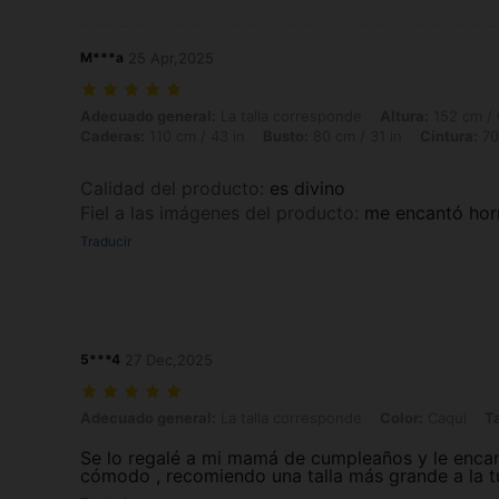
M***a
25 Apr,2025
Adecuado general: La talla corresponde, Altura: 152 cm / 60 in, Peso: 
Adecuado general:
La talla corresponde
Altura:
152 cm / 
Caderas:
110 cm / 43 in
Busto:
80 cm / 31 in
Cintura:
70
Calidad del producto
:
es divino
Fiel a las imágenes del producto
:
me encantó hor
Traducir
5***4
27 Dec,2025
Adecuado general: La talla corresponde, Color: Caqui, Talla: Petite
Adecuado general:
La talla corresponde
Color:
Caqui
Ta
Se lo regalé a mi mamá de cumpleaños y le encant
cómodo , recomiendo una talla más grande a la tu