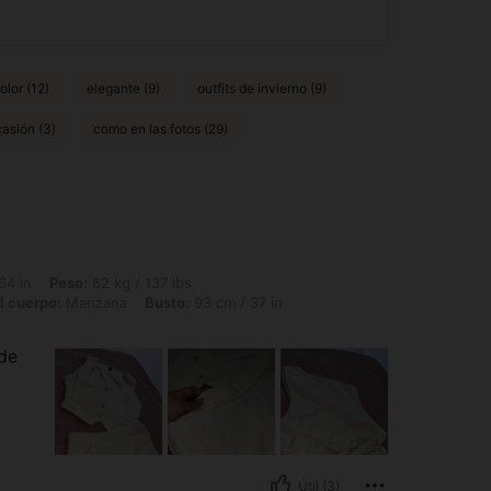
 olor (12)
elegante (9)
outfits de invierno (9)
asión (3)
como en las fotos (29)
 62 kg / 137 lbs, Caderas: 102 cm / 40 in, Cintura: 78 cm / 31 in, Forma del cuerp
64 in
Peso:
62 kg / 137 lbs
l cuerpo:
Manzana
Busto:
93 cm / 37 in
 de
Útil (3)