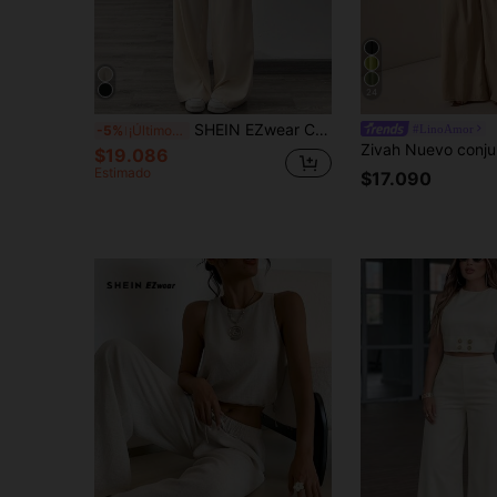
24
SHEIN EZwear Conjunto de 2 piezas para mujer con top de cárdigan sin mangas de cuello cuadrado en beige claro y pantalones anchos holgados casuales y elegantes, para el Día del Maestro, brunch, oficina y verano
#LinoAmor
-5%
¡Últimos 3 días
$19.086
Estimado
$17.090