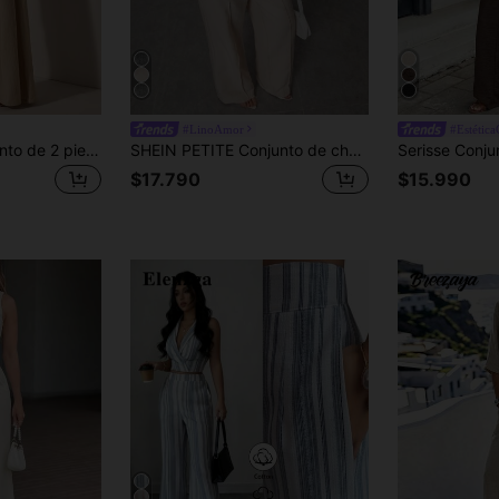
#LinoAmor
#Estétic
Zivah Nuevo conjunto de 2 piezas para primavera/verano, casual, con parte superior de tirantes en forma de espina dorsal y pantalones de pierna ancha con bolsillos, de tela texturizada - B
SHEIN PETITE Conjunto de chaleco sin mangas con frente abierto y pantalones casuales, para mujeres petite
$17.790
$15.990