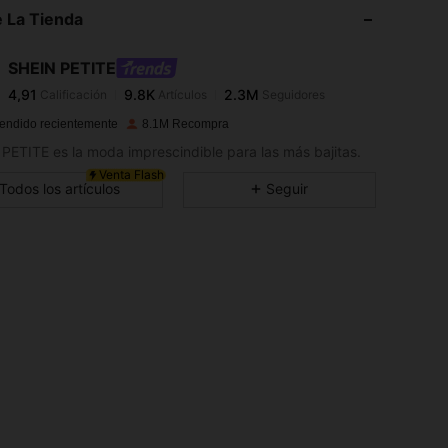
 La Tienda
4,91
9.8K
2.3M
SHEIN PETITE
4,91
9.8K
2.3M
Calificación
Artículos
Seguidores
c***i
pagó
Hace 1 día
endido recientemente
8.1M Recompra
4,91
9.8K
2.3M
PETITE es la moda imprescindible para las más bajitas.
Venta Flash
Todos los artículos
Seguir
4,91
9.8K
2.3M
4,91
9.8K
2.3M
4,91
9.8K
2.3M
4,91
9.8K
2.3M
4,91
9.8K
2.3M