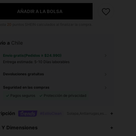
AÑADIR A LA BOLSA
asta
20
puntos SHEIN calculados al finalizar la compra.
ío a
Chile
Envío gratis(Pedidos ≥ $24.990)
Entrega estimada:
5-10 Días laborables
Devoluciones gratuitas
Seguridad en las compras
Pagos seguros
Protección de privacidad
ipción
#EstiloClean
Solapa,Antiarrugas,escote cuadrado
4,91
9.8K
2.3M
s Y Dimensiones