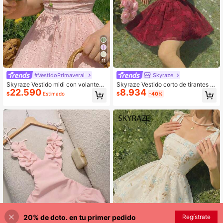
11
#VestidoPrimaveral
Skyraze
Skyraze Vestido midi con volantes
Skyraze Vestido corto de tirantes c
22.590
8.934
bordados en rosa
on nudo de unicolor para mujer
$
Estimado
$
-40%
20% de dcto. en tu primer pedido
AÑADIR A LA BOLSA
Regístrate