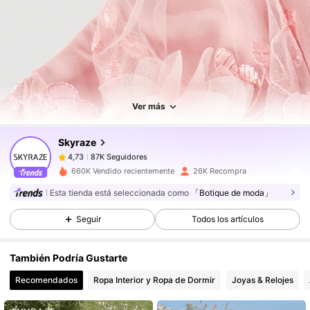
87K Seguidores
4,73
87K Seguidores
4,73
Ver más
Skyraze
87K Seguidores
4,73
v***a
pagó
Hace 1 día
660K Vendido recientemente
26K Recompra
Esta tienda está seleccionada como
「Botique de moda」
87K Seguidores
4,73
Seguir
Todos los artículos
87K Seguidores
4,73
También Podría Gustarte
Recomendados
Ropa Interior y Ropa de Dormir
Joyas & Relojes
87K Seguidores
4,73