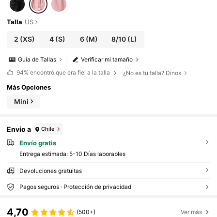
Talla
US
2
(XS)
4
(S)
6
(M)
8/10
(L)
Guía de Tallas
Verificar mi tamaño
94%
encontró que era fiel a la talla
¿No es tu talla? Dinos
Más Opciones
Mini
Envío a
Chile
Envío gratis
Entrega estimada:
5-10 Días laborables
Devoluciones gratuitas
Pagos seguros · Protección de privacidad
4,70
(500+)
Ver más