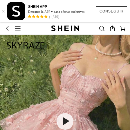
SHEIN APP
×
CONSEGUIR
Descarga la APP y gana ofertas exclusivas
(1,319)