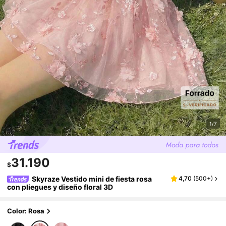
1/7
31.190
$
Skyraze Vestido mini de fiesta rosa
4,70
(
500+
)
con pliegues y diseño floral 3D
Color: Rosa