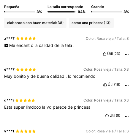
Pequeña
La talla corresponde
Grande
3%
94%
3%
elaborado con buen material
(38)
como una princesa
(13)
z***7
Color: Rosa vieja / Talla: S
Me
encant
ó
la
calidad
de
la
tela
.
Útil
(23)
e***7
Color: Rosa vieja / Talla: XS
Muy
bonito
y
de
buena
calidad
,
lo
recomiendo
Útil
(19)
d***i
Color: Rosa vieja / Talla: XS
Esta
super
limdooo
la
vd
parece
de
princesa
Útil
(9)
v***1
Color: Rosa vieja / Talla: S