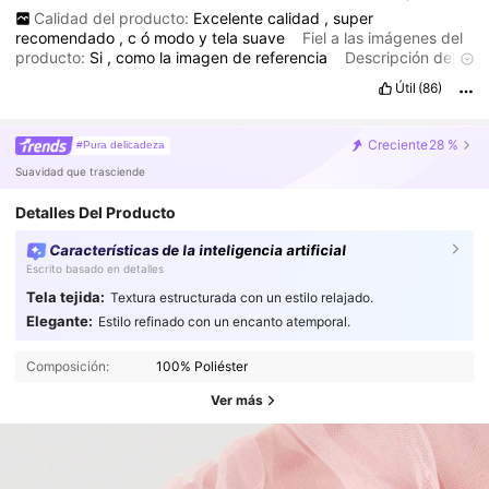
Calidad del producto:
Excelente
calidad
,
super
recomendado
,
c
ó
modo
y
tela
suave
Fiel a las imágenes del
producto:
Si
,
como
la
imagen
de
referencia
Descripción del
aroma:
A
nuevo
Útil
(86)
Creciente
28 %
#Pura delicadeza
Suavidad que trasciende
Detalles Del Producto
Características de la inteligencia artificial
Escrito basado en detalles
Tela tejida:
Textura estructurada con un estilo relajado.
Elegante:
Estilo refinado con un encanto atemporal.
Composición:
100% Poliéster
Ver más