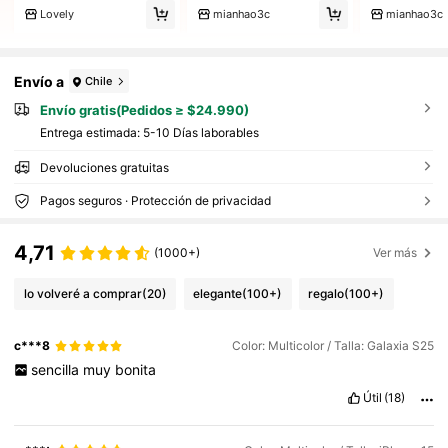
Lovely
mianhao3c
mianhao3c
Envío a
Chile
Envío gratis(Pedidos ≥ $24.990)
Entrega estimada:
5-10 Días laborables
Devoluciones gratuitas
Pagos seguros · Protección de privacidad
4,71
(1000+)
Ver más
lo volveré a comprar
(20)
elegante
(100+)
regalo
(100+)
c***8
Color: Multicolor / Talla: Galaxia S25
sencilla
muy
bonita
Útil
(18)