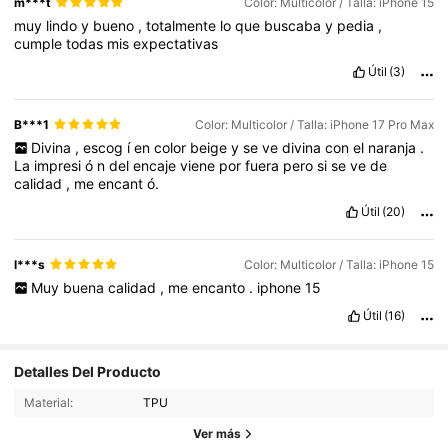
m***t
Color: Multicolor / Talla: iPhone 15
muy
lindo
y
bueno
,
totalmente
lo
que
buscaba
y
pedia
,
cumple
todas
mis
expectativas
Útil
(3)
B***1
Color: Multicolor / Talla: iPhone 17 Pro Max
Divina
,
escog
í
en
color
beige
y
se
ve
divina
con
el
naranja
.
La
impresi
ó
n
del
encaje
viene
por
fuera
pero
si
se
ve
de
calidad
,
me
encant
ó.
Útil
(20)
l***s
Color: Multicolor / Talla: iPhone 15
Muy
buena
calidad
,
me
encanto
.
iphone
15
Útil
(16)
Detalles Del Producto
14K Seguidores
4,93
Material:
TPU
Ver más
14K Seguidores
4,93