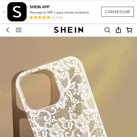
SHEIN APP
×
CONSEGUIR
Descarga la APP y gana ofertas exclusivas
(1,319)