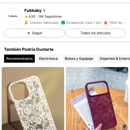
Fukbaby
14K Seguidores
4,93
Clientes habituales
Establecido hace 1 año
790K Vendido
Seguir
Todos los artículos
14K Seguidores
4,93
También Podría Gustarte
14K Seguidores
4,93
Recomendados
Electrónica
Bolsos y Equipaje
Deportes & Exteri
14K Seguidores
4,93
14K Seguidores
4,93
14K Seguidores
4,93