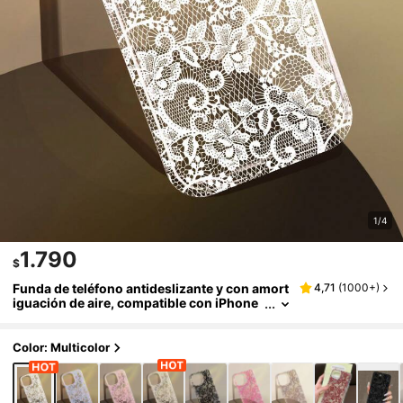
1/4
1.790
$
Funda de teléfono antideslizante y con amort
4,71
(
1000+
)
iguación de aire, compatible con iPhone
11/12/13/14/15/16 Pro Max, de moda, sua
ve y con elemento de encaje blanco, regalo d
e boda, fiesta, cumpleaños o aniversario
Color: Multicolor