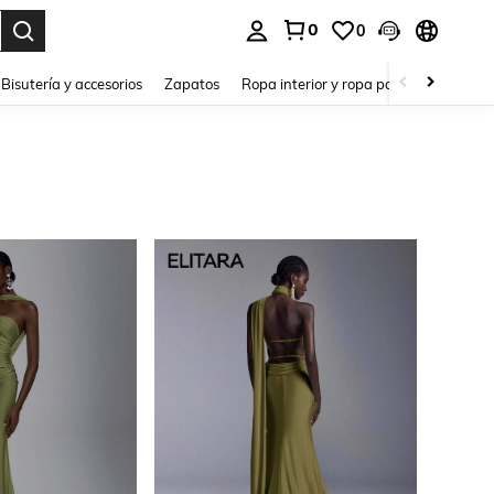
0
0
a. Press Enter to select.
Bisutería y accesorios
Zapatos
Ropa interior y ropa para dormir
Ho