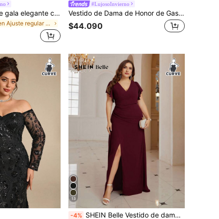
rno
#LujosoInvierno
ADYCE Vestido de gala elegante con lentejuelas, patchwork, tirantes gruesos, cintura alta, fruncido, corsé, abertura alta, lazo en la espalda, largo hasta el suelo, para invitada de boda, evento formal, noche, fiesta de otoño
Vestido de Dama de Honor de Gasa Plisada con Cuello en V Asimétrico de Manga Corta en Color Burdeos para Primavera, Vestido de Invitada de Boda para Boda, Fiesta de Cumpleaños y Otoño
en Ajuste regular Ropa de fiesta para mujer
$44.090
13
SHEIN Belle Vestido de dama de honor de gasa de unicolor con cuello en V y abertura hasta el muslo para tallas grandes
-4%