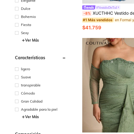
Elegante
#VestidoDeTul
Dulce
XUCTHHC Vestido de Noche Elegante de Talla Grande con Cuello en V, Sin Mangas, Bordado de Plantas, Lentejuelas&Malla,Para Dama de
-8%
Bohemio
#1 Más vendidos
Fiesta
$41.759
Sexy
Ver Más
Características
ligero
Suave
transpirable
Cómodo
Gran Calidad
Agradable para la piel
Ver Más