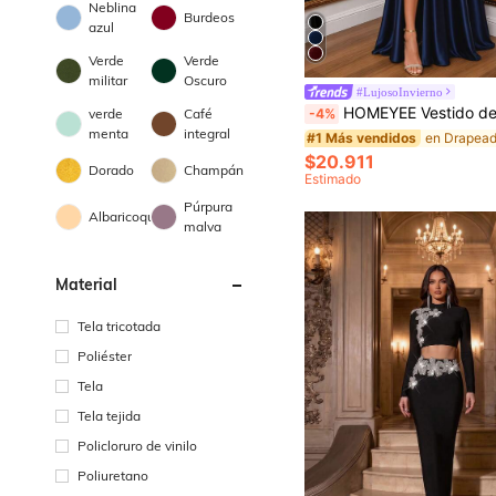
Neblina
Burdeos
azul
Verde
Verde
militar
Oscuro
#LujosoInvierno
HOMEYEE Vestido de moda para mujer de unicolor con tirantes finos, elegante de satén sin mangas con abertura alta, corte A entallado, 
-4%
verde
Café
menta
integral
#1 Más vendidos
$20.911
Dorado
Champán
Estimado
Púrpura
Albaricoque
malva
Material
Tela tricotada
Poliéster
Tela
Tela tejida
Policloruro de vinilo
Poliuretano