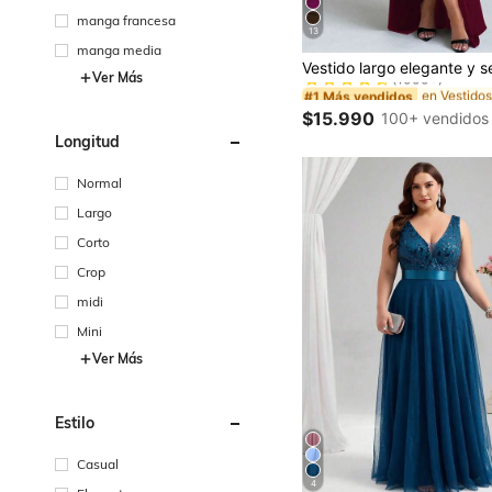
manga francesa
13
manga media
#1 Más vendidos
(1000+)
Ver Más
#1 Más vendidos
#1 Más vendidos
(1000+)
(1000+)
$15.990
100+ vendidos
#1 Más vendidos
Longitud
(1000+)
Normal
Largo
Corto
Crop
midi
Mini
Ver Más
Estilo
Casual
4