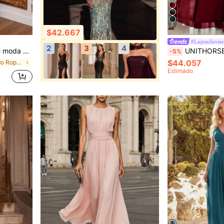
7
$42.667
#LujosoInvie
2
3
4
vestido de cóctel para boda y fiesta de otoño
UNITHORSE Vestido Formal con Lentejuelas Ensambladas, E
-5%
$44.057
en Drapeado Ropa de fiesta para mujer
Estimado