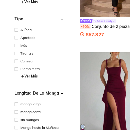
Ver Más
Tipo
Miss Candy
Conjunto de 2 piezas para mujer: top corto con flores 3D de cuentas brillantes estilo heavy metal negro + falda larga, vestido sexy aju
-10%
A línea
$57.827
Apretado
Más
Tirantes
Camisa
Pierna recta
Ver Más
Longitud De La Manga
manga larga
manga corta
sin mangas
Manga hasta la Muñeca