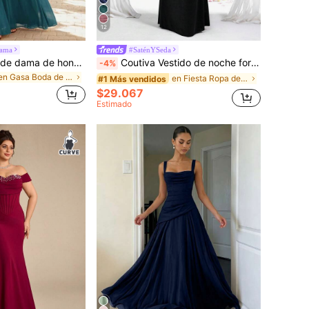
12
Dama
#SaténYSeda
Elegante vestido de dama de honor largo de gasa con cuello en V, sin mangas y fruncido en azul verdoso otoñal
Coutiva Vestido de noche formal con hombros descubiertos, patchwork y lentejuelas para tallas grandes
-4%
en Gasa Boda de mujeres
en Fiesta Ropa de fiesta para mujer talla grande
#1 Más vendidos
$29.067
Estimado