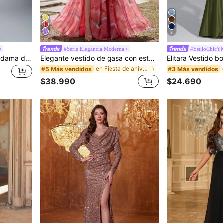
8
#Serie Elegancia Moderna
#EstiloChicY
Elitara Vestido holgado de dama de honor de línea A con un hombro, de tela elástica tejida de color verde romántico y elegante
Elegante vestido de gasa con estampado floral, manga corta, cuello en V y corte en A - Otoño
en Fiesta de aniversario Ropa de fiesta para mujer
#5 Más vendidos
#3 Más vendidos
$38.990
$24.690