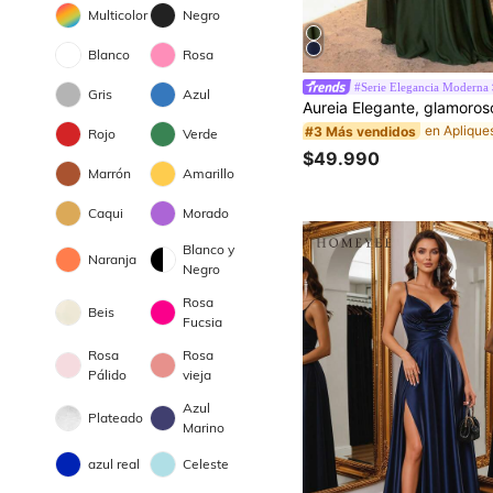
Multicolor
Negro
Blanco
Rosa
#Serie Elegancia Moderna
Gris
Azul
#3 Más vendidos
Rojo
Verde
$49.990
Marrón
Amarillo
Caqui
Morado
Blanco y
Naranja
Negro
Rosa
Beis
Fucsia
Rosa
Rosa
Pálido
vieja
Azul
Plateado
Marino
azul real
Celeste