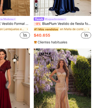
9
cia Moderna
#LujosoInvierno
atchwork Negro Elegante Vestido de Noche para Prom Fiesta de Boda Otoño
BluePlum Vestido de fiesta formal para mujer, primavera/verano, de tafetán con cuentas y patchwork, ajustado, cuello en V, sin mangas, elegante y distinguido, para cena formal, madre de la novia, invitada de boda, otoño
-8%
en Lentejuelas en contraste Ropa de fiesta para mu
en Malla de contraste Ropa de fiesta para mujer
#1 Más vendidos
$40.655
Clientes habituales