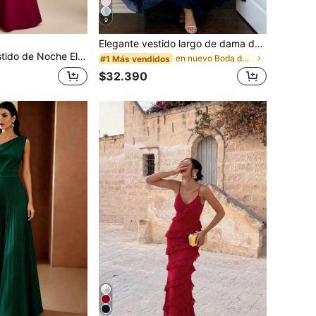
9
Elegante vestido largo de dama de honor azul marino, sin mangas, cuello cuadrado, tela tejida, diseño asimétrico, adecuado para fiesta y baile, vestido de reunión de fiesta color borgoña, temporada de regreso a la escuela, temporada de graduación de Halloween
tos Decorado con Perlas Falsas para Mujeres de Talla Grande (Estilo de Mano de Obra Pesada)
en nuevo Boda de mujeres
#1 Más vendidos
$32.390