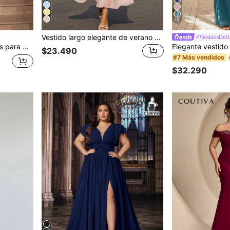
15
Vestido largo elegante de verano para mujer, color liso, sin mangas, cuello redondo, cintura definida, otoño
#VestidosDe
stado para fiesta formal de noche y vacaciones
$23.490
#7 Más vendidos
$32.290