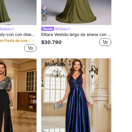
9
Moderno
Elitara
Elitara Vestido body-con con diseño elegante, romántico, sexy y minimalista, de punto elástico, tirantes finos, espalda abierta y cintura ajustada. Estilo de moda e influencer, apto para vacaciones, fiestas, bodas, damas de honor.
Elitara Vestido largo de sirena con espalda abierta y ajustado, de estilo minimalista, adecuado para asistir a fiestas formales, reuniones y galas formales de damas
en Fiesta de cumpleaños Boda de mujeres
$30.790