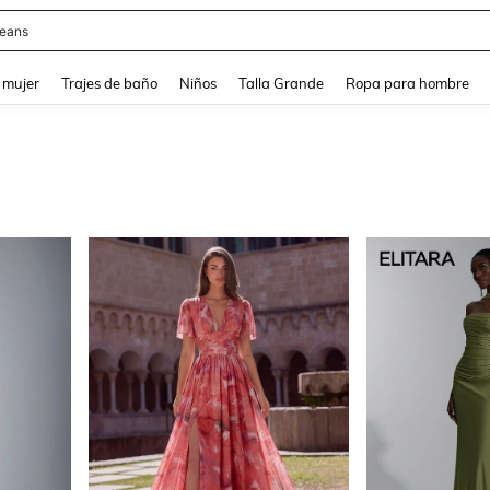
eans
and down arrow keys to navigate search Búsqueda reciente and Busca y Encuentr
 mujer
Trajes de baño
Niños
Talla Grande
Ropa para hombre