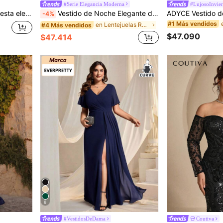
#Serie Elegancia Moderna
#LujosoInvie
eñida para mujer de talla grande
Vestido de Noche Elegante de Verano Negro con Cuello Halter, Lentejuelas y Gasa, Maxi Vestido de Gala con Pliegues, Abertura Alta y Corte A, Lujoso Vestido Formal para Fiesta y Boda de Otoño
-4%
#1 Más vendidos
en Lentejuelas Ropa de fiesta para mujer
#4 Más vendidos
$47.090
$47.414
6
#VestidosDeDama
Coutiva