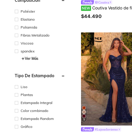
Composición
Coutiva
Coutiva Vestido de fiesta elegante con hombros descubiertos, fruncido y cintura c
NEW
Poliéster
$44.490
Elastano
Poliamida
Fibras Metalizado
Viscosa
spandex
Ver Más
Tipo De Estampado
Liso
Plantas
Estampado Integral
Color combinado
Estampado Random
9
Gráfico
#LujosoInvierno