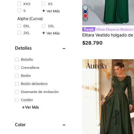
XXS
XS
S
Ver Más
Alpha (Curva)
10
0XL
1XL
#Serie Elegancia Moderna
2XL
Ver Más
$28.790
Detalles
Bolsillo
Cremallera
Botón
Botón delantero
Diamante de imitación
Cordón
Ver Más
Color