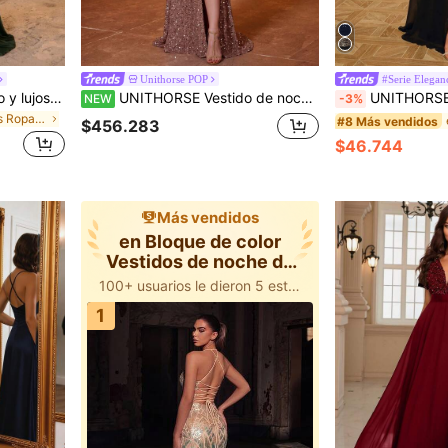
Unithorse POP
#Serie Elegan
Aureia Elegante, glamoroso y lujoso vestido de gala con mangas transparentes y falda con aplicación de encaje bordado, adecuado para bodas, despedidas de soltero/soltera, bailes de graduación, festivales, novias y madres de la novia
UNITHORSE Vestido de noche largo hasta el suelo con cuello drapeado en pico, manga larga recta, abertura alta y lentejuelas
UNITHORSE Vestido Formal de Gasa con Lentejuelas y P
NEW
-3%
en Apliques Ropa de fiesta para mujer
#8 Más vendidos
$456.283
$46.744
Más vendidos
en Bloque de color
Vestidos de noche de
bloques
100+ usuarios le dieron 5 estrellas
1