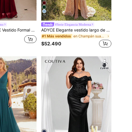
14
rno
#Serie Elegancia Moderna
legante Vestido de Prom, Invitada de Boda, para Graduación, Fiesta de Otoño
ADYCE Elegante vestido largo de noche con tirantes gruesos, lentejuelas, diseño de espina de pescado, cintura alta, abertura alta, espalda descubierta, cordones y cola para boda y fiesta
en Champán suave Vestidos formales y de noche para
#1 Más vendidos
$52.490