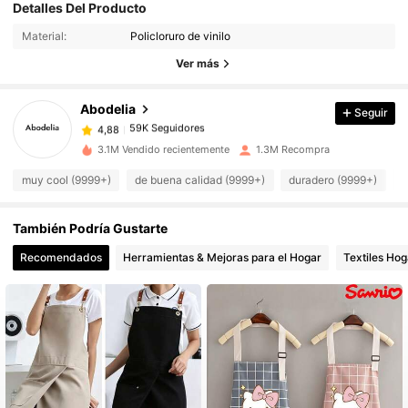
Detalles Del Producto
59K Seguidores
4,88
Material:
Policloruro de vinilo
Ver más
59K Seguidores
4,88
Abodelia
Seguir
59K Seguidores
4,88
l***6
pagó
Hace 1 día
3.1M Vendido recientemente
1.3M Recompra
muy cool (9999+)
de buena calidad (9999+)
duradero (9999+)
b
59K Seguidores
4,88
También Podría Gustarte
59K Seguidores
4,88
Recomendados
Herramientas & Mejoras para el Hogar
Textiles Hog
59K Seguidores
4,88
59K Seguidores
4,88
59K Seguidores
4,88