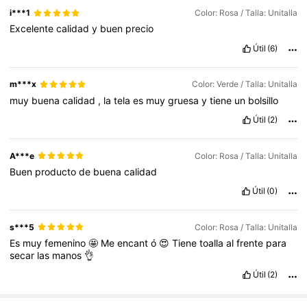
i***1
Color: Rosa / Talla: Unitalla
Excelente
calidad
y
buen
precio
Útil
(6)
m***x
Color: Verde / Talla: Unitalla
muy
buena
calidad
,
la
tela
es
muy
gruesa
y
tiene
un
bolsillo
Útil
(2)
A***e
Color: Rosa / Talla: Unitalla
Buen
producto
de
buena
calidad
Útil
(0)
s***5
Color: Rosa / Talla: Unitalla
Es
muy
femenino
🤩
Me
encant
ó
😍
Tiene
toalla
al
frente
para
secar
las
manos
👌
Útil
(2)