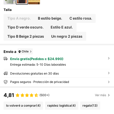
Talla
Tipo A negro.
B estilo beige.
C estilo rosa.
Tipo D verde oscuro.
Estilo E azul.
Tipo B Beige 2 piezas
Un negro 2 piezas
Envío a
Chile
Envío gratis(Pedidos ≥ $24.990)
Entrega estimada:
5-10 Días laborables
Devoluciones gratuitas en 30 días
Pagos seguros · Protección de privacidad
4,81
(500+)
Ver más
lo volveré a comprar
(4)
rapidez logística
(4)
regalo
(13)