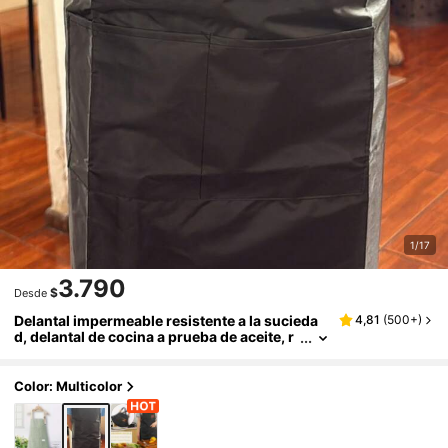
1/17
3.790
$
Desde
Delantal impermeable resistente a la sucieda
4,81
(
500+
)
d, delantal de cocina a prueba de aceite, r
opa sin mangas, delantales de cocina, acc
esorios de limpieza de cocina
Color: Multicolor