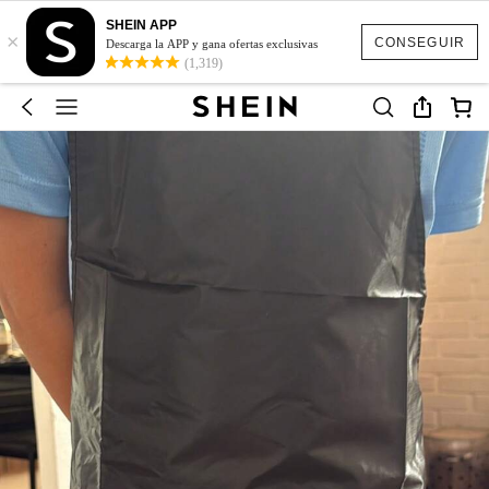
SHEIN APP
×
CONSEGUIR
Descarga la APP y gana ofertas exclusivas
(1,319)