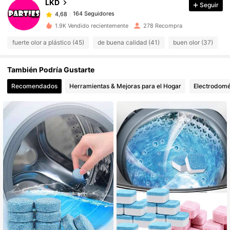
LKD
Seguir
164 Seguidores
4,68
m***4
seguido
Hace 1 día
1.9K Vendido recientemente
278 Recompra
164 Seguidores
4,68
fuerte olor a plástico (45)
de buena calidad (41)
buen olor (37)
m
164 Seguidores
4,68
164 Seguidores
4,68
También Podría Gustarte
164 Seguidores
4,68
Recomendados
Herramientas & Mejoras para el Hogar
Electrodomé
164 Seguidores
4,68
164 Seguidores
4,68