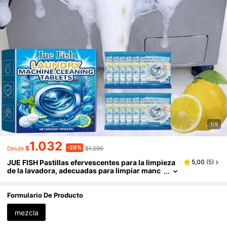
1/9
1.032
-20%
$
$1.290
Desde
JUE FISH Pastillas efervescentes para la limpieza
5,00
(
5
)
de la lavadora, adecuadas para limpiar manc
has, suciedad y olores del tambor. Un excele
nte regalo para familiares y amigos, especialment
e adecuado para el Día de la Madre. (Envío aleator
Formulario De Producto
io de modelos nuevos y antiguos).
mezcla