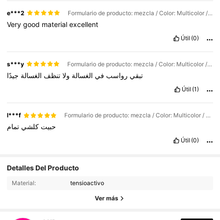
e***2
Formulario de producto: mezcla / Color: Multicolor / Talla: Unitalla
Very
good
material
excellent
Útil
(0)
s***y
Formulario de producto: mezcla / Color: Multicolor / Talla: Unitalla
تبقي
رواسب
في
الغسالة
ولا
تنظف
الغسالة
جيدًا
Útil
(1)
l***f
Formulario de producto: mezcla / Color: Multicolor / Talla: Unitalla
حبيت
كلشي
تمام
Útil
(0)
Detalles Del Producto
164 Seguidores
4,68
Material:
tensioactivo
164 Seguidores
4,68
Ver más
164 Seguidores
4,68
164 Seguidores
4,68