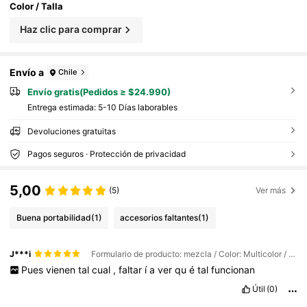
Color / Talla
Haz clic para comprar
Envío a
Chile
Envío gratis(Pedidos ≥ $24.990)
Entrega estimada:
5-10 Días laborables
Devoluciones gratuitas
Pagos seguros · Protección de privacidad
5,00
(5)
Ver más
Buena portabilidad
(1)
accesorios faltantes
(1)
J***i
Formulario de producto: mezcla / Color: Multicolor / Talla: Unitalla
Pues
vienen
tal
cual
,
faltar
í
a
ver
qu
é
tal
funcionan
Útil
(0)