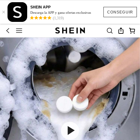
SHEIN APP
×
CONSEGUIR
Descarga la APP y gana ofertas exclusivas
(1,319)