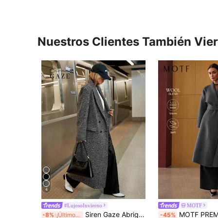
Nuestros Clientes También Vie
4
#LujosoInvierno
MOTF
Siren Gaze Abrigo largo con cuello de solapa, de manga larga, con estampado de espiga, para mujer, para otoño/invierno
MOTF PREMIUM ABRIGO LARGO DE 
-8%
¡Últimos 3 días
-45%