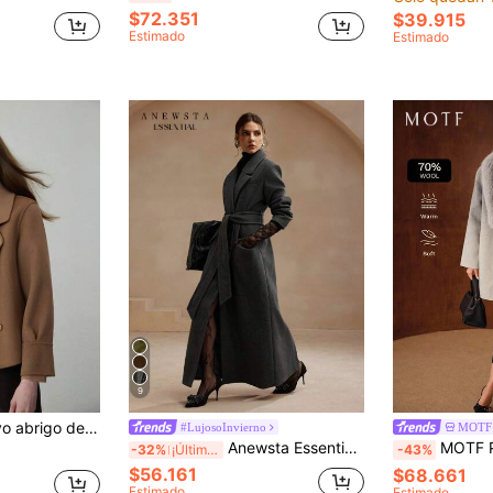
$72.351
$39.915
Estimado
Estimado
9
rto por delante y largo por detrás, color liso, con solapa, abrigo de lana de moda, elegante capa de lana para mujer en otoño
#LujosoInvierno
MOTF
Anewsta Essential Abrigo/chaqueta de mujer gris de manga larga minimalista y elegante para fiesta con solapa, ropa de abrigo para Año Nuevo
MOTF PREMIUM ABRIGO LA
-32%
¡Últimos 3 días
-43%
$56.161
$68.661
Estimado
Estimado