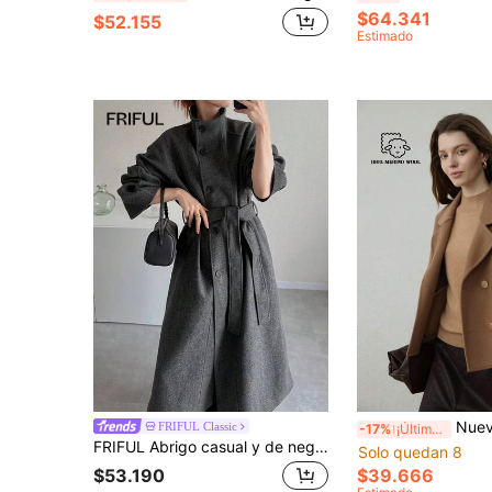
$64.341
$52.155
Estimado
Nuevo abrigo de mujer de doble cara 100% lana pura, co
FRIFUL Classic
-17%
¡Últimos 3 días
FRIFUL Abrigo casual y de negocios suelto con cuello alto, botones y cinturón para mujer
Solo quedan 8
$39.666
$53.190