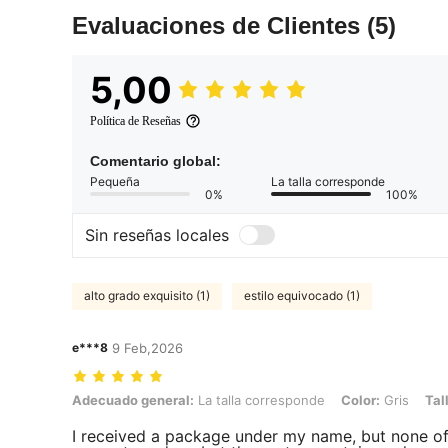
Evaluaciones de Clientes
(5)
5,00
Política de Reseñas
Comentario global:
Pequeña
La talla corresponde
0%
100%
Sin reseñas locales
alto grado exquisito (1)
estilo equivocado (1)
e***8
9 Feb,2026
Adecuado general: La talla corresponde, Color: Gris, Talla: L
Adecuado general:
La talla corresponde
Color:
Gris
Tal
I received a package under my name, but none of