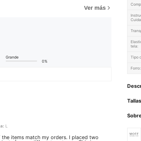
Compo
Ver más
Instr
Cuida
Trans
Elasti
tela:
Grande
Tipo d
0%
Forro:
Descr
Talla
Sobre
la:
L
 the items match my orders. I placed two