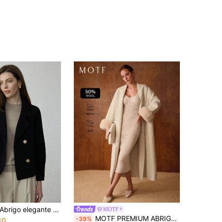
rigo elegante de mujer 100% lana pura, chaqueta de lana de doble cara de unicolor con frente corto y espalda larga, prenda de abrigo de invierno para mujer en negro para otoño
MOTF
MOTF PREMIUM ABRIGO LARGO CON CUELLO DE CHAL DE LANA, PUÑOS ESPONJOSOS Y CINTURÓN
-39%
10