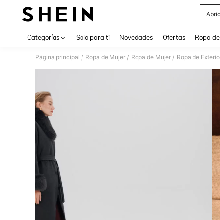
Abri
Use up 
Categorías
Solo para ti
Novedades
Ofertas
Ropa de
Página principal
Ropa de Mujer
Ropa de Mujer
Ropa de Exterio
/
/
/