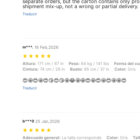
separate orders, but the carton contains only pro
shipment mix-up, not a wrong or partial delivery. I
Traducir
m***.
16 Feb,2026
Altura: 171 cm / 67 in, Peso: 64 kg / 141 lbs, Forma del cuerpo: Reloj 
Altura:
171 cm / 67 in
Peso:
64 kg / 141 lbs
Forma del cu
Cintura:
74 cm / 29 in
Busto:
95 cm / 37 in
Color:
Gris
😍🤩😍🤩😍😘😍😘🤩😂🤩🤩😍🤩😍🤩😍🤩🤩😍
Traducir
b***0
25 Jan,2026
Adecuado general: La talla corresponde, Color: Gris, Talla: L
Adecuado general:
La talla corresponde
Color:
Gris
Tal