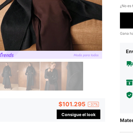
¿No es t
Gana h
Env
$101.295
-37%
Consigue el look
Mater