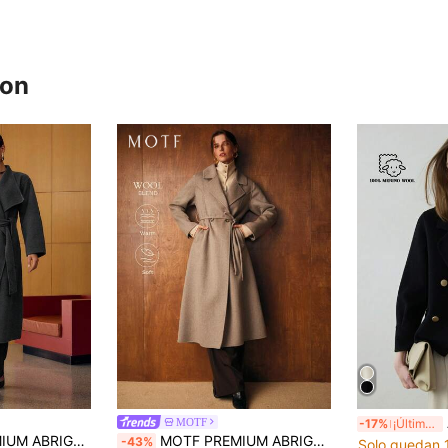
ron
Ab
MOTF
-17%
¡Últimos 3 días
LANA CON CINTURÓN Y ABERTURA
MOTF PREMIUM ABRIGO LARGO DE LANA CON CUELLO DE SOLAPA, DOBLE BOTONADURA Y CINTURÓN PARA OTOÑO E INVIERNO
-43%
Solo quedan 