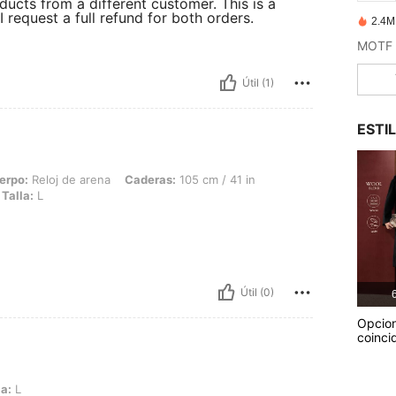
ducts from a different customer. This is a
 request a full refund for both orders.
2.4M
Útil (1)
ESTI
de arena, Caderas: 105 cm / 41 in, Cintura: 74 cm / 29 in, Busto: 95 cm / 37 in, Colo
erpo:
Reloj de arena
Caderas:
105 cm / 41 in
Talla:
L
Útil (0)
6
Opcio
coinci
la:
L