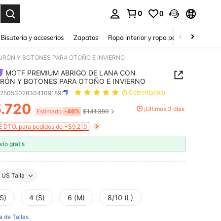
0
0
a. Press Enter to select.
Bisutería y accesorios
Zapatos
Ropa interior y ropa para dormir
Ho
URÓN Y BOTONES PARA OTOÑO E INVIERNO
MOTF PREMIUM ABRIGO DE LANA CON
RÓN Y BOTONES PARA OTOÑO E INVIERNO
z25053028304109189
(5 Comentarios)
.720
¡Últimos 3 días
ICE AND AVAILABILITY
Estimado
-46%
$141.390
 DTO. para pedidos de +$9.219
vío gratis
US Talla
S)
4 (S)
6 (M)
8/10 (L)
a de Tallas