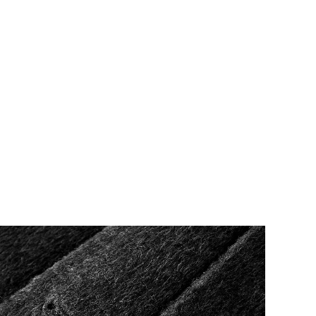
4,91
14K
4.6M