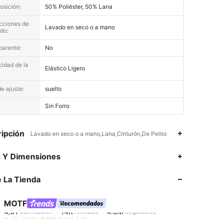
sición:
50% Poliéster, 50% Lana
ucciones de
Lavado en seco o a mano
do:
parente:
No
cidad de la
Elástico Ligero
e ajuste:
suelto
Sin Forro
ipción
Lavado en seco o a mano,Lana,Cinturón,De Pelito
s Y Dimensiones
 La Tienda
4,91
14K
4.6M
MOTF
4,91
14K
4.6M
c***o
pagó
Hace 1 día