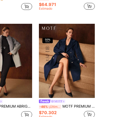
$64.971
Estimado
MOTF
RGO CON CINTURÓN Y CUELLO DE LANA OMBRÉ ESPONJOSO
MOTF PREMIUM ABRIGO CRUZADO DE DOBLE BOTONADURA CON CINTURÓN DE LANA
-46%
¡Últimos 3 días
$70.302
Estimado