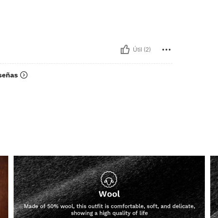
Útil (2)
señas