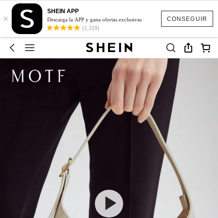
SHEIN APP
×
CONSEGUIR
Descarga la APP y gana ofertas exclusivas
(1,319)