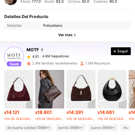
Altura:
177.0
Busto:
83.0
Cintura:
62.0
Caderas:
90.0
Detalles Del Producto
4.6M Seguidores
4,91
Material:
Poliuretano
Ver más
4.6M Seguidores
4,91
MOTF
Seguir
4.6M Seguidores
4,91
2.4M Vendido recientemente
1.5M Recompra
4.6M Seguidores
4,91
4.6M Seguidores
4,91
14.121
18.801
14.391
14.661
1
4.6M Seguidores
4,91
$
$
$
$
$
10% DE DESCUENTO
10% DE DESCUENTO
10% DE DESCUENTO
10% DE DESCUENTO
de buena calidad (9999+)
bonito (9999+)
suave (9999+)
muy co
4.6M Seguidores
4,91