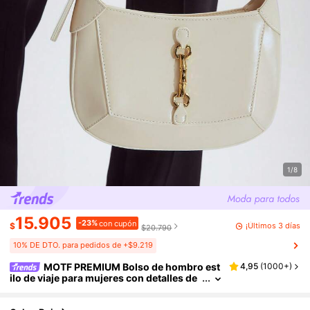
1/8
15.905
-23%
con cupón
¡Últimos 3 días
$
$20.790
10% DE DTO. para pedidos de +$9.219
MOTF PREMIUM Bolso de hombro est
4,95
(
1000+
)
ilo de viaje para mujeres con detalles de
metal y cremallera, bolso para mujer ele
gante y de lujo