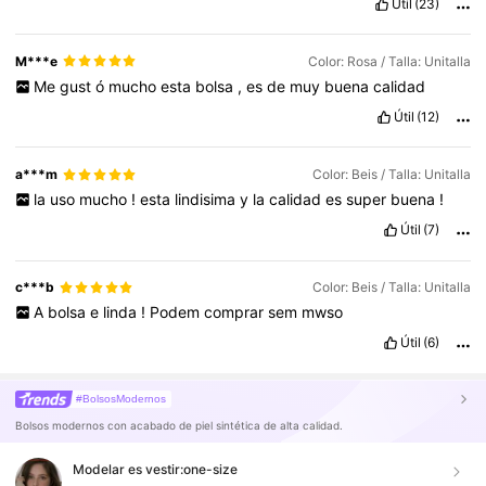
Útil
(23)
M***e
Color: Rosa / Talla: Unitalla
Me
gust
ó
mucho
esta
bolsa
,
es
de
muy
buena
calidad
Útil
(12)
a***m
Color: Beis / Talla: Unitalla
la
uso
mucho
!
esta
lindisima
y
la
calidad
es
super
buena
!
Útil
(7)
c***b
Color: Beis / Talla: Unitalla
A
bolsa
e
linda
!
Podem
comprar
sem
mwso
Útil
(6)
#BolsosModernos
Bolsos modernos con acabado de piel sintética de alta calidad.
Modelar es vestir:
one-size