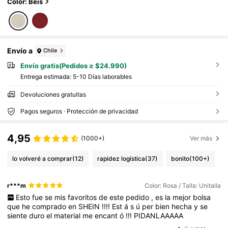
Color: Beis
Envío a
Chile
Envío gratis(Pedidos ≥ $24.990)
Entrega estimada:
5-10 Días laborables
Devoluciones gratuitas
Pagos seguros · Protección de privacidad
4,95
(1000+)
Ver más
lo volveré a comprar
(12)
rapidez logística
(37)
bonito
(100+)
r***m
Color: Rosa / Talla: Unitalla
Esto
fue
se
mis
favoritos
de
este
pedido
,
es
la
mejor
bolsa
que
he
comprado
en
SHEIN
!!!!
Est
á
s
ú
per
bien
hecha
y
se
siente
duro
el
material
me
encant
ó
!!!
PIDANLAAAAA