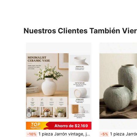
Nuestros Clientes También Vie
Ahorro de $2.169
1 pieza Jarrón vintage, jarrón decorativo redondo de cerámica rústica y retro hecho a mano, adecuado para el Día de San Valentín, Acción de Gracias, reuniones en el hogar, decoración para la sala de estar, oficina, entrada
1 pieza Jarrón de hidroponía de cerámica minimalista nórdica gruesa, diseño retro, jarrón de burbujas, adecuado para decoración del hogar, juego de jarrones minimalistas modernos, adecuado para flores frescas, jarrón de estilo bohemio, adecuado para ca
-10%
-5%