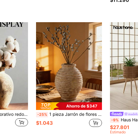
$11.290
Ahorro de $347
1 pieza Jarrón decorativo redondo de cerámica vintage hecho a mano, jarrón de estilo rústico nostálgico con textura, jarrón de decoración de lujo para el hogar, adecuado para el Día de San Valentín, Acción de Gracias, reuniones familiares, sala de estar, oficina, entrada, centro de mesa del comedor, decoración de otoño, decoración de jardín exterior, adorno de diseño interior coreano, decoración de Halloween, decoración de oficina
1 pieza Jarrón de flores de cerámica gruesa vintage, jarrón desgastado de decoración del hogar clásica hecho a mano, adecuado para arreglos florales interiores, jarrón de vidrio artesanal retro para decoración del hogar
made
-25%
Haus Hana 1 pieza Maceta tejida a
-9%
$1.043
$27.801
Estimado