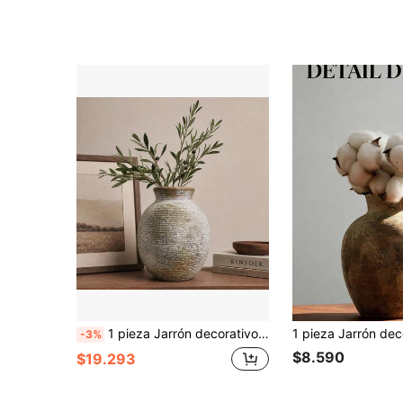
1 pieza Jarrón decorativo de cerámica redondo hecho a mano de estilo vintage, estilo rústico y nostálgico, adecuado para el Día de San Valentín, Acción de Gracias, fiesta en casa, sala de estar, oficina, decoración de entrada, adorno, jarrón para flores
-3%
$8.590
$19.293