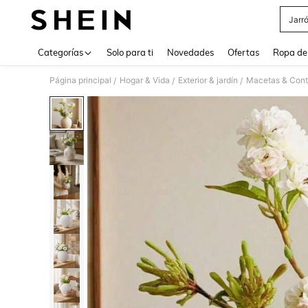
Jarr
Use up 
Categorías
Solo para ti
Novedades
Ofertas
Ropa de
Página principal
Hogar & Vida
Exterior & jardín
Macetas & Con
/
/
/