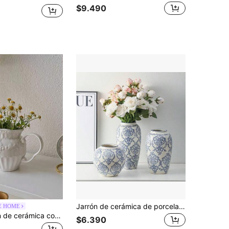
$9.490
Jarrón de cerámica de porcelana azul y blanca vintage, adecuado para la sala de estar del hogar
E HOME
1 pieza Jarrón de cerámica con relieve de estilo europeo minimalista y retro para decoración de sala de estar, adorno con forma de jarra de leche blanca, regalo para cumpleaños, graduación y decoración del hogar
$6.390