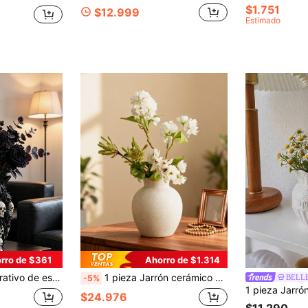
$1.751
$12.999
Estimado
rro de $361
Ahorro de $1.314
 adecuado para decoración del hogar en Halloween, San Valentín, Navidad, jarrón, decoración de jarrón, decoración del hogar, decoración del dormitorio, decoración de la habitación, decoración de centro de mesa de boda, boda, decoración de boda, decoración de mesa
1 pieza Jarrón cerámico vintage, jarrones decorativos hechos a mano rústicos y retro, adecuados para reuniones en el hogar, decoración de la sala de estar, la iglesia, la oficina, la entrada, decoración de jarrones para flores, jarrones de vidrio
BELL
-5%
$24.976