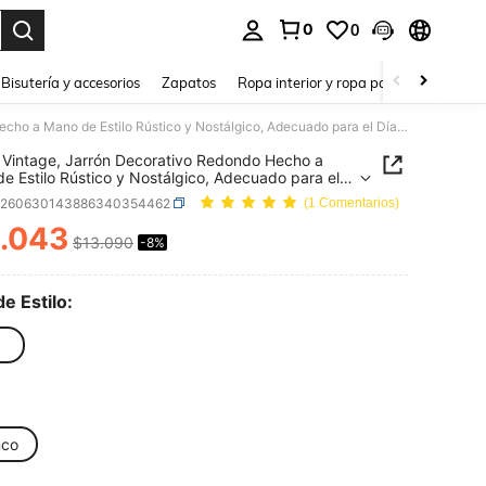
0
0
a. Press Enter to select.
Bisutería y accesorios
Zapatos
Ropa interior y ropa para dormir
Ho
Jarrón Vintage, Jarrón Decorativo Redondo Hecho a Mano de Estilo Rústico y Nostálgico, Adecuado para el Día de San Valentín, Reuniones Familiares de Acción de Gracias, Sala de Estar, Oficina, Decoración de Entrada, Jarrón Decorativo
 Vintage, Jarrón Decorativo Redondo Hecho a
e Estilo Rústico y Nostálgico, Adecuado para el
 San Valentín, Reuniones Familiares de Acción de
h260630143886340354462
(1 Comentarios)
s, Sala de Estar, Oficina, Decoración de Entrada,
 Decorativo
.043
$13.090
-8%
ICE AND AVAILABILITY
de Estilo:
nco