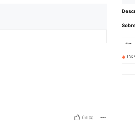
Descr
Sobre
13K 
Útil (0)