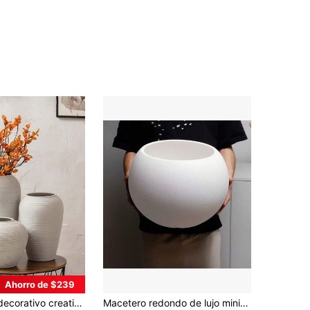
4,19
124
420
4,19
124
420
4,19
124
420
Ahorro de $239
ara sala de estar, mueble de TV, exhibición de flores, regalo de cumpleaños y graduación, decoración del hogar, decoración de la habitación,
Macetero redondo de lujo minimalista, adecuado para decorar la sala de estar, el estudio, el dormitorio y el gabinete de TV. Macetero de resina gruesa para plantas como el ave del paraíso y la monstera.