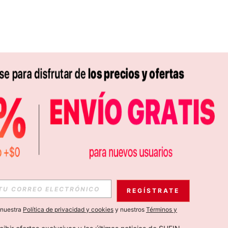
APP
S EXCLUSIVAS, PROMOCIONES Y NOTICIAS DE SHEIN
REGÍSTRATE
Suscribir
a nuestra
Política de privacidad y cookies
y nuestros
Términos y
Suscribirte