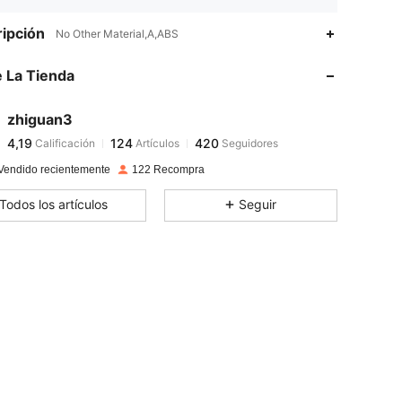
4,19
124
420
ipción
No Other Material,A,ABS
 La Tienda
4,19
124
420
zhiguan3
4,19
124
420
Calificación
Artículos
Seguidores
d***5
pagó
Hace 1 día
Vendido recientemente
122 Recompra
4,19
124
420
Todos los artículos
Seguir
4,19
124
420
4,19
124
420
4,19
124
420