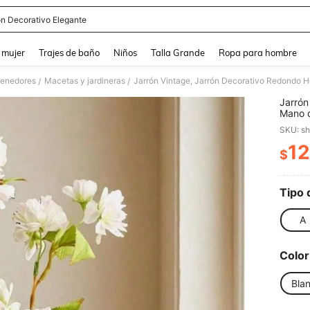
ón Decorativo Elegante
and down arrow keys to navigate search Búsqueda reciente and Busca y Encuentr
 mujer
Trajes de baño
Niños
Talla Grande
Ropa para hombre
tenedores
Macetas y jardineras
/
/
Jarrón
Mano d
Día de
SKU: s
Gracia
Jarrón
12
$
PR
Tipo 
A
Color
Bla