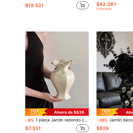
$42.361
$19.521
Estimado
Ahorro de $639
Aho
1 pieza Jarrón redondo con patrón de rosa en relieve estilo vintage, adecuado para decoración de mesa, sala de estar, dormitorio, oficina, boda al aire libre o centro de mesa, también es un excelente regalo para el Día de la Madre
Jarrón decorativo de estilo gótico, maceta de resina para interiores y exteriores, adecuado para el hogar y el jardín, maceta de estilo rústico para escritorio, decoración retro para sala de estar, dormitorio, cocina, estantería, escritorio de oficina, mesa de café, chimenea,
-8%
-28%
$7.351
$929