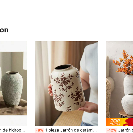
ron
sa de campo, sala de estar, comedor, mesa de comedor, escritorio, estantería, decoración central, decoración del hogar, decoración de escritorio, decoración de habitación, decoración floral, jarrón de vidrio
1 pieza Jarrón de cerámica vintage, jarrón floral bohemio hecho a mano con diseño pintado a mano y acabado de esmalte craquelado, jarrón decorativo de estilo granja para sala de estar, centro de mesa de comedor, decoración de estantería, soporte para flores frescas o secas, regalo de decoración del hogar elegante
Jarrón decorativo creativo de estilo nórdico moderno, adecuado p
-8%
-12%