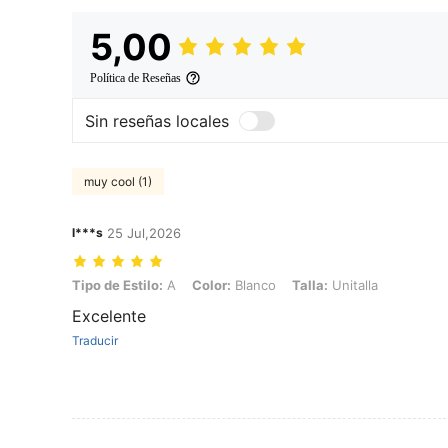
5,00
Política de Reseñas
Sin reseñas locales
muy cool (1)
l***s
25 Jul,2026
Tipo de Estilo: A, Color: Blanco, Talla: Unitalla
Tipo de Estilo:
A
Color:
Blanco
Talla:
Unitalla
Excelente
Traducir