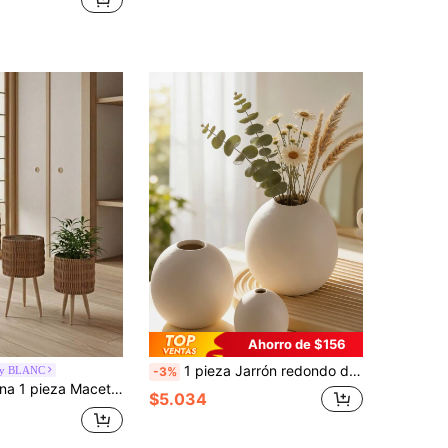
Ahorro de $156
1 pieza Jarrón redondo de resina, decoración esférica falsa hecha a mano para interiores/exteriores, hecho de resina, decoración del hogar estilo bohemio, regalo adecuado para mesa de comedor, salón de banquetes de boda, sala de estar, oficina, entrada, mesa de café, regalo de cumpleaños o graduación
by BLANC
-3%
 mano nórdica, maceta decorativa para interior/exterior para verdor
$5.034