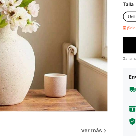
Talla
Unit
¡Sol
Gana h
Env
Ver más