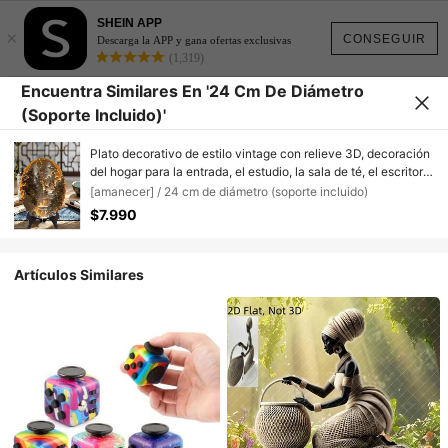
SHEIN APP
×
CONSEGUIR
Descarga la APP y gana ofertas exclusivas
(1,319)
Encuentra Similares En '24 Cm De Diámetro
(soporte Incluido)'
Plato decorativo de estilo vintage con relieve 3D, decoración
del hogar para la entrada, el estudio, la sala de té, el escritorio
de la oficina
[amanecer] / 24 cm de diámetro (soporte incluido)
$7.990
Artículos Similares