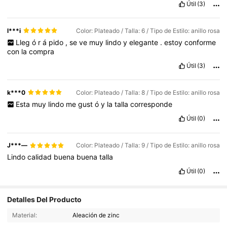
Útil
(3)
l***i
Color: Plateado / Talla: 6 / Tipo de Estilo: anillo rosa
Lleg
ó
r
á
pido
,
se
ve
muy
lindo
y
elegante
.
estoy
conforme
con
la
compra
Útil
(3)
k***0
Color: Plateado / Talla: 8 / Tipo de Estilo: anillo rosa
Esta
muy
lindo
me
gust
ó
y
la
talla
corresponde
Útil
(0)
J***—
Color: Plateado / Talla: 9 / Tipo de Estilo: anillo rosa
Lindo
calidad
buena
buena
talla
Útil
(0)
2.1K Seguidores
4,88
Detalles Del Producto
Material:
Aleación de zinc