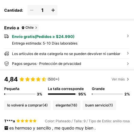
Cantidad:
Envío a
Chile
Envío gratis(Pedidos ≥ $24.990)
Entrega estimada:
5-10 Días laborables
Los artículos de esta categoría no se pueden devolver ni cambiar
Pagos seguros · Protección de privacidad
4,84
(500+)
Ver más
Pequeña
La talla corresponde
Grande
3%
95%
2%
lo volveré a comprar
(4)
elegante
(16)
buen servicio
(1)
T***a
Color: Plateado / Talla: 9 / Tipo de Estilo: anillo rosa
es
hermoso
y
sencillo
,
me
quedo
muy
bien
.