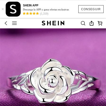
SHEIN APP
×
CONSEGUIR
Descarga la APP y gana ofertas exclusivas
(1,319)