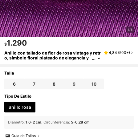
1/6
1.290
$
Anillo con tallado de flor de rosa vintage y retr
4,84
(
500+
)
o, símbolo floral plateado de elegancia y
belleza para looks diarios y fiestas, regal
o perfecto para mujer, parejas, bodas, compr
omisos, aniversarios y San Valentín
Talla
6
7
8
9
10
Tipo De Estilo
anillo rosa
Diámetro
:
1.6-2 cm
Circunferencia
:
5-6.28 cm
Guía de Tallas