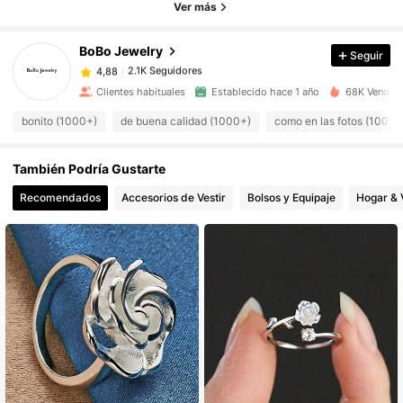
2.1K Seguidores
4,88
Ver más
BoBo Jewelry
Seguir
2.1K Seguidores
4,88
c***e
pagó
Hace 1 día
Clientes habituales
Establecido hace 1 año
68K Vendido
2.1K Seguidores
4,88
bonito (1000+)
de buena calidad (1000+)
como en las fotos (1000+
También Podría Gustarte
2.1K Seguidores
4,88
Recomendados
Accesorios de Vestir
Bolsos y Equipaje
Hogar & 
2.1K Seguidores
4,88
2.1K Seguidores
4,88
2.1K Seguidores
4,88
2.1K Seguidores
4,88