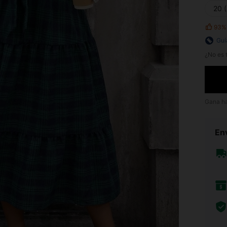
20 
93%
Guí
¿No es t
Gana h
Env