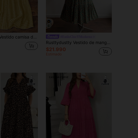
DreamSkyne Vestido camisa de manga corta con cuello a cuadros en blanco y negro para tallas grandes
#EstiloChicYModerno
Rusttydustty Vestido de manga larga con cuello en V, lazo, volantes y patchwork floral para mujer talla grande, adecuado para vacaciones de otoño/invierno, elegante
$21.990
Estimado