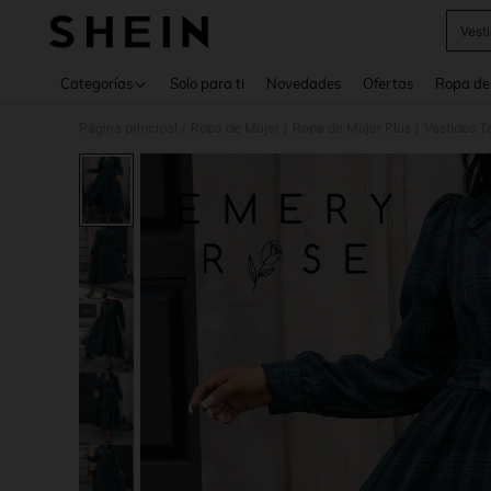
Vest
Use up 
Categorías
Solo para ti
Novedades
Ofertas
Ropa de
Página principal
Ropa de Mujer
Ropa de Mujer Plus
Vestidos T
/
/
/