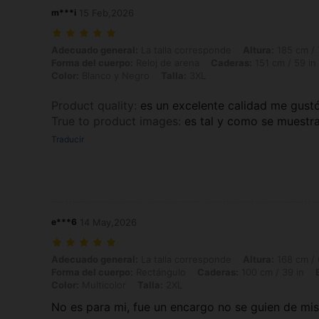
m***i
15 Feb,2026
Adecuado general: La talla corresponde, Altura: 185 cm / 73 in, Peso:
Adecuado general:
La talla corresponde
Altura:
185 cm / 
Forma del cuerpo:
Reloj de arena
Caderas:
151 cm / 59 in
Color:
Blanco y Negro
Talla:
3XL
Product quality
:
es un excelente calidad me gus
True to product images
:
es tal y como se muestr
Traducir
e***6
14 May,2026
Adecuado general: La talla corresponde, Altura: 168 cm / 66 in, Peso:
Adecuado general:
La talla corresponde
Altura:
168 cm / 
Forma del cuerpo:
Rectángulo
Caderas:
100 cm / 39 in
Color:
Multicolor
Talla:
2XL
No es para mi, fue un encargo no se guien de mi