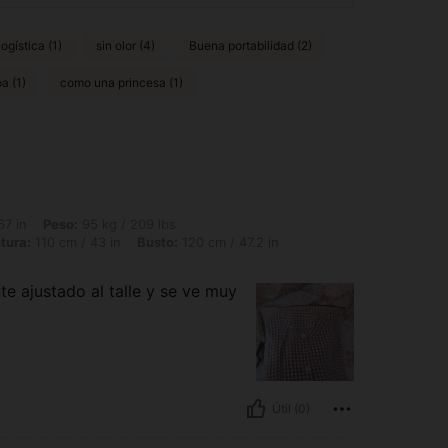
ogística (1)
sin olor (4)
Buena portabilidad (2)
a (1)
como una princesa (1)
: 95 kg / 209 lbs, Forma del cuerpo: Manzana, Caderas: 130 cm / 51 in, Cintura: 11
67 in
Peso:
95 kg / 209 lbs
tura:
110 cm / 43 in
Busto:
120 cm / 47.2 in
e ajustado al talle y se ve muy
Útil (0)