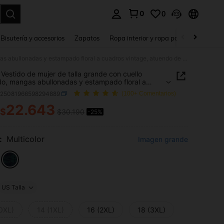
0
0
a. Press Enter to select.
Bisutería y accesorios
Zapatos
Ropa interior y ropa para dormir
Ho
SHEIN Vestido de mujer de talla grande con cuello redondo, mangas abullonadas y estampado floral a cuadros vintage, atuendo de otoño para mujer, conjunto de Año Nuevo, vestido de Navidad
Vestido de mujer de talla grande con cuello
o, mangas abullonadas y estampado floral a
s vintage, atuendo de otoño para mujer, conjunto
z25081966598294889
(100+ Comentarios)
 Nuevo, vestido de Navidad
22.643
$
$30.190
-25%
ICE AND AVAILABILITY
:
Multicolor
Imagen grande
US Talla
(0XL)
14 (1XL)
16 (2XL)
18 (3XL)