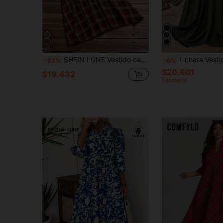
SHEIN LUNE Vestido casual de diario vintage con cuello de volantes, botones delanteros y cintura ceñida a cuadros rojo-marrón para mujer talla grande, otoño/invierno
Linhara Vestido casual elegante de manga larga y cuello redondo para mujer de talla grande, con cintura plisada, diseñ
-20%
-8%
$20.601
$19.432
Estimado