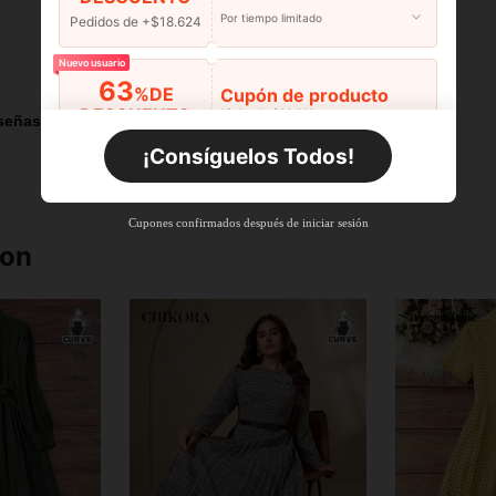
Por tiempo limitado
Pedidos de +$18.624
Útil (0)
Nuevo usuario
63
%DE
Cupón de producto
DESCUENTO
Límite de $36.316
señas
Por tiempo limitado
Pedidos de +$27.936
¡Consíguelos Todos!
Nuevo usuario
63
%DE
Cupón de producto
Cupones confirmados después de iniciar sesión
DESCUENTO
Límite de $36.316
ron
Por tiempo limitado
Pedidos de +$37.248
Nuevo usuario
50
%DE
Cupón de producto
DESCUENTO
Límite de $49.353
Por tiempo limitado
Pedidos de +$55.871