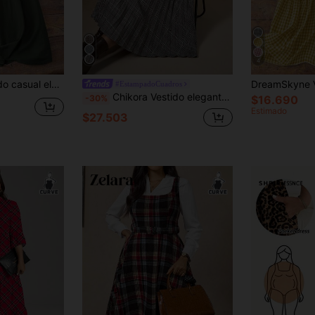
4
o de un solo pecho de tela de algodón y lino, adecuado para salidas diarias, fiestas y uso en casa
#EstampadoCuadros
Chikora Vestido elegante de mujer talla grande con pliegues y estampado de cuadros
-30%
$16.690
Estimado
$27.503