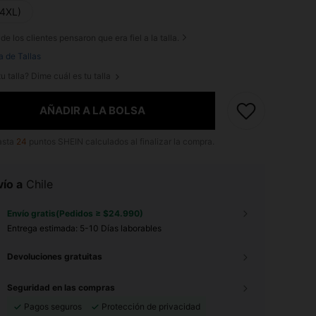
(4XL)
de los clientes pensaron que era fiel a la talla.
a de Tallas
u talla? Dime cuál es tu talla
AÑADIR A LA BOLSA
asta
24
puntos SHEIN calculados al finalizar la compra.
ío a
Chile
Envío gratis(Pedidos ≥ $24.990)
Entrega estimada:
5-10 Días laborables
Devoluciones gratuitas
Seguridad en las compras
Pagos seguros
Protección de privacidad