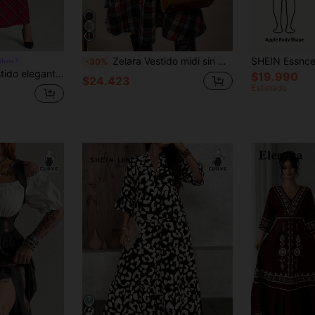
Zelara Vestido midi sin mangas con estampado de monedas vintage para mujer talla grande
dros
-30%
stilo minimalista y casual, con vibra navideña, adecuado para otoño/invierno
$19.990
$24.423
Estimado