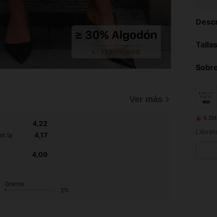
Descr
Talla
Sobre
Ver más
9.3M
4,22
n la
4,17
4,09
Grande
2%