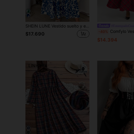
SHEIN LUNE Vestido suelto y elegante con estampado artístico para mujer talla grande, versátil y adecuado para verano, vuelta al colegio, graduación, vacaciones, San Valentín, festival de música, Día de la Madre, Halloween, Acción de Gracias, Pascua, Día Nacional, baile formal, fiesta, actividades al aire libre
#EstampadoCua
Comfylo Vestido elegante de talla grande con estampado de cuadros rojos de e
-40%
$17.690
$14.394