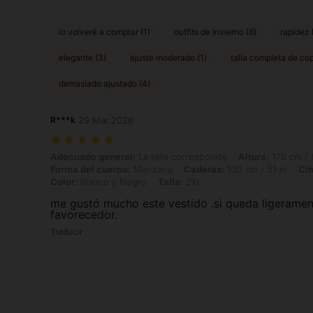
lo volveré a comprar (1)
outfits de invierno (8)
rapidez l
elegante (3)
ajuste moderado (1)
talla completa de cop
demasiado ajustado (4)
R***k
29 Mar,2026
Adecuado general: La talla corresponde, Altura: 170 cm / 67 in, Peso
Adecuado general:
La talla corresponde
Altura:
170 cm / 
Forma del cuerpo:
Manzana
Caderas:
130 cm / 51 in
Cin
Color:
Blanco y Negro
Talla:
2XL
me gustó mucho este vestido .si queda ligerament
favorecedor.
Traducir