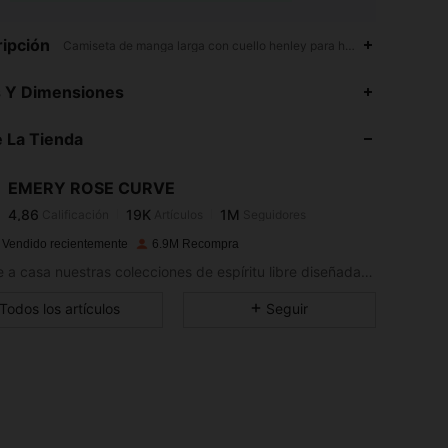
ipción
Camiseta de manga larga con cuello henley para hombre,Talle alto,Ca
4,86
19K
1M
s Y Dimensiones
 La Tienda
4,86
19K
1M
EMERY ROSE CURVE
4,86
19K
1M
Calificación
Artículos
Seguidores
P***i
pagó
Hace 1 día
 Vendido recientemente
6.9M Recompra
4,86
19K
1M
Llévate a casa nuestras colecciones de espíritu libre diseñadas para una vida sin complicaciones.
Todos los artículos
Seguir
4,86
19K
1M
4,86
19K
1M
4,86
19K
1M