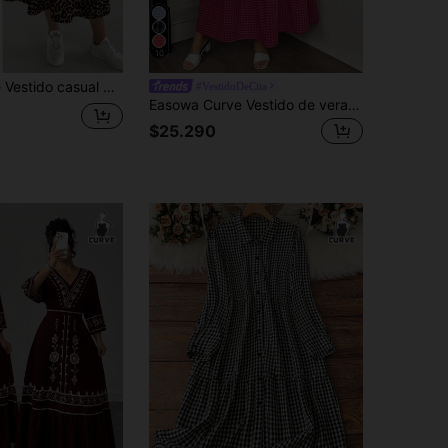
10
SHEIN Essnce Vestido casual de manga corta con estampado de leopardo para mujer talla grande, adecuado para primavera y verano
#VestidoDeCita
Easowa Curve Vestido de verano holgado a lunares con cuello en V y ribete de volantes para tallas grandes
$25.290