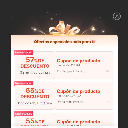
Ofertas especiales solo para ti
Nuevo usuario
57
%DE
Cupón de producto
DESCUENTO
Límite de $11.174
Por tiempo limitado
Sin mín. de compra
Nuevo usuario
55
%DE
Cupón de producto
DESCUENTO
Límite de $25.142
Por tiempo limitado
Pedidos de +$18.624
Nuevo usuario
55
%DE
Cupón de producto
DESCUENTO
Límite de $29.798