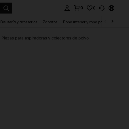
0
0
a. Press Enter to select.
Bisutería y accesorios
Zapatos
Ropa interior y ropa para dormir
Ho
Piezas para aspiradoras y colectores de polvo