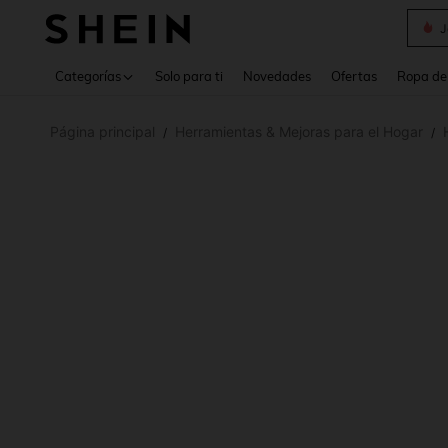
Daz
Use up 
Categorías
Solo para ti
Novedades
Ofertas
Ropa de
Página principal
Herramientas & Mejoras para el Hogar
/
/