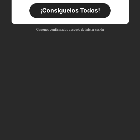
Por tiempo limitado
Pedidos de +$27.936
¡Consíguelos Todos!
Nuevo usuario
55
%DE
Cupón de producto
Cupones confirmados después de iniciar sesión
DESCUENTO
Límite de $27.936
Por tiempo limitado
Pedidos de +$37.248
Nuevo usuario
57
%DE
Cupón de producto
DESCUENTO
Límite de $32.592
Por tiempo limitado
Pedidos de +$46.560