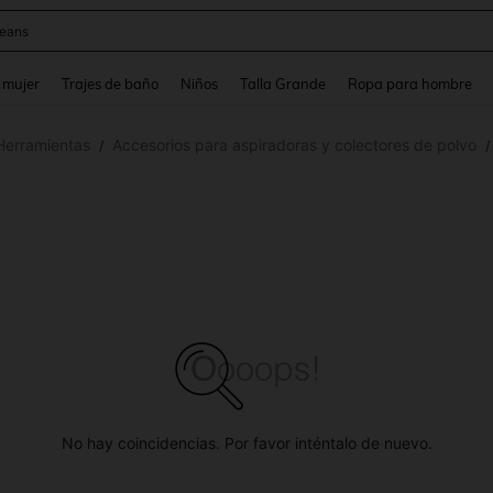
y
and down arrow keys to navigate search Búsqueda reciente and Busca y Encuentr
 mujer
Trajes de baño
Niños
Talla Grande
Ropa para hombre
Herramientas
Accesorios para aspiradoras y colectores de polvo
/
/
No hay coincidencias. Por favor inténtalo de nuevo.