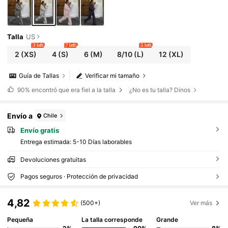
Talla
US
3 left
7 left
5 left
2
(XS)
4
(S)
6
(M)
8/10
(L)
12
(XL)
Guía de Tallas
Verificar mi tamaño
90%
encontró que era fiel a la talla
¿No es tu talla? Dinos
Envío a
Chile
Envío gratis
Entrega estimada:
5-10 Días laborables
Devoluciones gratuitas
Pagos seguros · Protección de privacidad
4,82
(500+)
Ver más
Pequeña
La talla corresponde
Grande