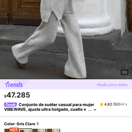
1/3
47.285
$
Conjunto de suéter casual para mujer
4,82
(
500+
)
VIBEWAVE, ajuste ultra holgado, cuello v
uelto, media botonadura delantera, top de
punto de manga larga, pantalones de pierna a
ncha de cintura alta, conjunto de 2 piezas
Color: Gris Claro