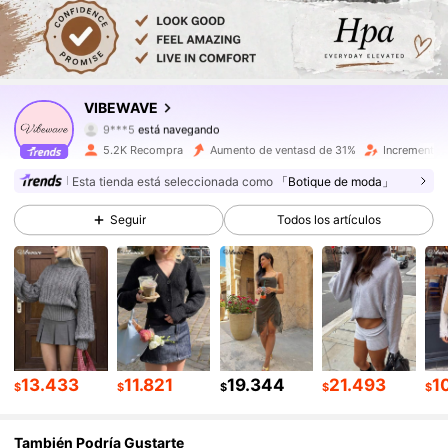
7.4K Seguidores
4,81
7.4K Seguidores
4,81
VIBEWAVE
9***5
está navegando
7.4K Seguidores
4,81
5.2K Recompra
Aumento de ventasd de 31%
Incremento 
Esta tienda está seleccionada como
「Botique de moda」
7.4K Seguidores
4,81
Seguir
Todos los artículos
7.4K Seguidores
4,81
7.4K Seguidores
4,81
7.4K Seguidores
4,81
13.433
11.821
19.344
21.493
1
$
$
$
$
$
7.4K Seguidores
4,81
También Podría Gustarte
7.4K Seguidores
4,81