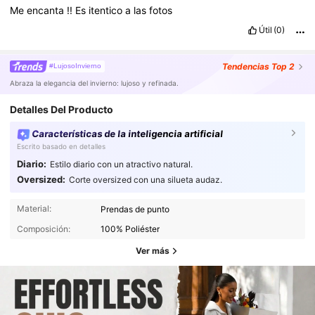
_____________________________________________________________________
Me
encanta
!!
Es
itentico
a
las
fotos
_____________________________________________________________________
____________
Útil
(0)
Tendencias
Top 2
#LujosoInvierno
Abraza la elegancia del invierno: lujoso y refinada.
Detalles Del Producto
Características de la inteligencia artificial
Escrito basado en detalles
Diario:
Estilo diario con un atractivo natural.
Oversized:
Corte oversized con una silueta audaz.
Material:
Prendas de punto
Composición:
100% Poliéster
Ver más