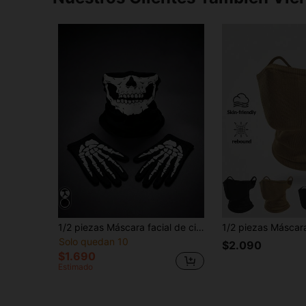
1/2 piezas Máscara facial de ciclismo unisex, pasamontañas, máscara de esquí, guantes con dedos completos para motocicleta y escalada, adecuados para salidas diarias, viajes y disfraces de Halloween
Solo quedan 10
$2.090
$1.690
Estimado