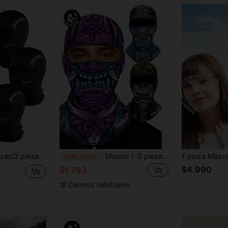
aga para el cuello, accesorio para la cabeza, transpirable para deportes al aire libre, senderismo, pesca, transporte, adecuado para uso diario
Musion 1-3 piezas Máscara facial para deportes al aire libre con gráfico de monstruo, a prueba de viento y transpirable, con protección UV para ciclismo, esquí, pesca y otras actividades al aire libre
-25%
¡Últimos 2 días
$4.990
$1.793
Clientes habituales