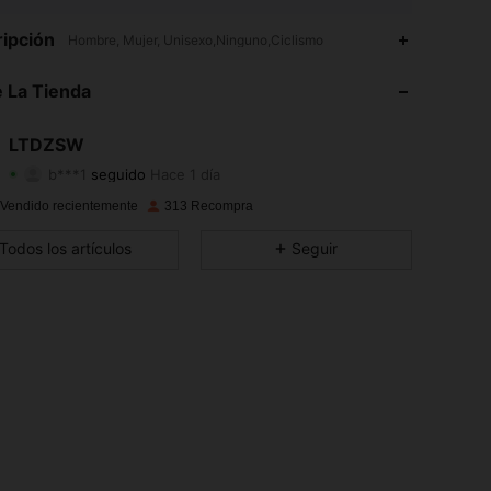
4,81
93
96
ipción
Hombre, Mujer, Unisexo,Ninguno,Ciclismo
4,81
93
96
 La Tienda
4,81
93
96
LTDZSW
b***1
seguido
Hace 1 día
4,81
93
96
Calificación
Artículos
Seguidores
 Vendido recientemente
313 Recompra
4,81
93
96
Todos los artículos
Seguir
4,81
93
96
4,81
93
96
4,81
93
96
4,81
93
96
4,81
93
96