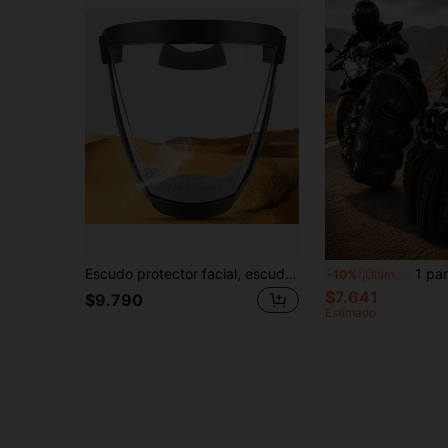
Escudo protector facial, escudo protector facial completo antiempañante, escudo protector de trabajo ultra resistente, escudo protector facial completo adecuado para operaciones de martilleo, escudo protector antiempañante adecuado para operaciones de esmerilado
1 par de guantes para motocicleta con pan
-10%
¡Últimos 3 días
$7.641
$9.790
Estimado