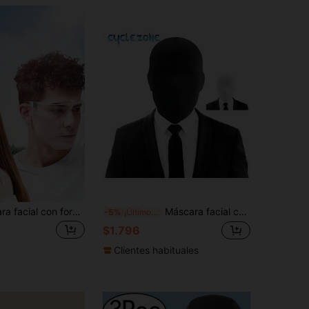
1 pieza Máscara facial con forma de gafas, Máscara protectora transparente a prueba de viento y polvo, Mascarilla de plástico reutilizable y antivaho unisex adecuada para ciclismo al aire libre, trabajo y uso diario
Máscara facial completa para ciclismo, pasamontañas unisex divertido tipo máscara de disfraz para fiestas, juegos de roles, Halloween, de tela elástica con boca y ojos expuestos, personalizable DIY
-5%
¡Últimos 3 días
$1.796
Clientes habituales