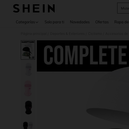
Muse
Use up 
Categorías
Solo para ti
Novedades
Ofertas
Ropa de
Página principal
Deportes & Exteriores
Ciclismo
Accesorios de 
/
/
/