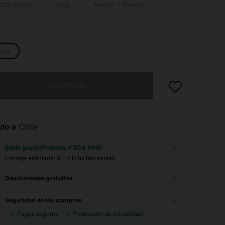
ieza negra
rosa
Negro + blanco
alla
imos, este producto está agotado.
AGOTADO
ío a
Chile
Envío gratis(Pedidos ≥ $24.990)
Entrega estimada:
5-10 Días laborables
Devoluciones gratuitas
Seguridad en las compras
Pagos seguros
Protección de privacidad