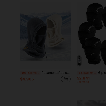
Pasamontañas caliente de polar unisex para ciclismo, a prueba de viento, para otoño e invierno
6 piezas/2 piezas/1 pieza Pasamontañas unisex con estampado, br
-9%
¡Últimos 3 días
-5%
¡Últimos 3 días
$2.841
$4.905
Estimado