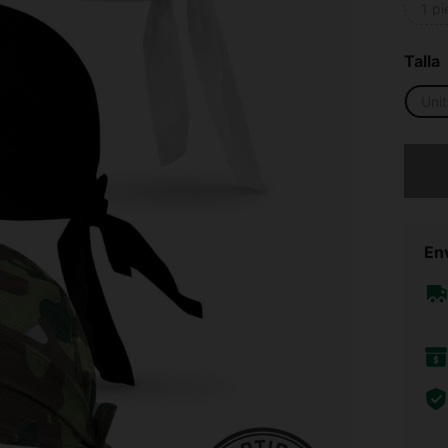
1 p
Talla
Unit
Lo sent
Env