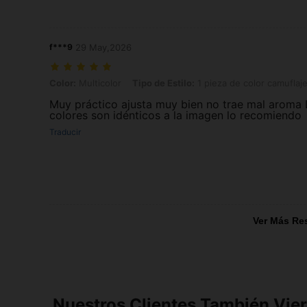
f***9
29 May,2026
Color: Multicolor, Tipo de Estilo: 1 pieza de color camuflaje, Talla: Un
Color:
Multicolor
Tipo de Estilo:
1 pieza de color camuflaj
Muy práctico ajusta muy bien no trae mal aroma 
colores son idénticos a la imagen lo recomiendo
Traducir
Ver Más Re
Nuestros Clientes También Vie