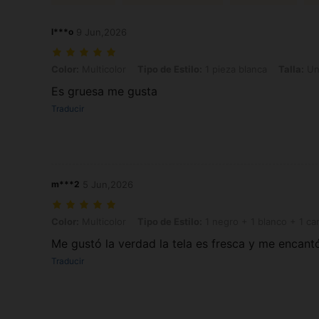
l***o
9 Jun,2026
Color: Multicolor, Tipo de Estilo: 1 pieza blanca, Talla: Unitalla
Color:
Multicolor
Tipo de Estilo:
1 pieza blanca
Talla:
Uni
Es gruesa me gusta
Traducir
m***2
5 Jun,2026
Color: Multicolor, Tipo de Estilo: 1 negro + 1 blanco + 1 camuflaje, Ta
Color:
Multicolor
Tipo de Estilo:
1 negro + 1 blanco + 1 ca
Me gustó la verdad la tela es fresca y me encant
Traducir