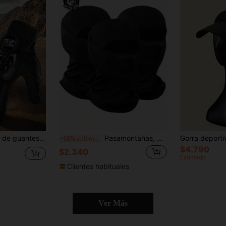
talla táctil, guantes de carreras de motocicleta todoterreno negros, adecuados para motociclistas
Pasamontañas, pañuelo de cuello refrescante de verano, protector facial, protección UV unisex/para trabajadores, bufanda de esquí
-13%
¡Últimos 3 días
$4.790
$2.340
Estimado
Clientes habituales
Ver Más