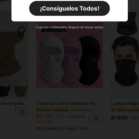
Por tiempo limitado
Pedidos de +$27.936
¡Consíguelos Todos!
Nuevo usuario
55
%DE
Cupón de producto
Cupones confirmados después de iniciar sesión
DESCUENTO
Límite de $27.936
Por tiempo limitado
Pedidos de +$37.248
Nuevo usuario
57
%DE
Cupón de producto
DESCUENTO
Límite de $32.592
Por tiempo limitado
Pedidos de +$46.560
1/2 piezas Máscara facial para ciclismo al aire libre, adecuada para otoño e invierno, máscara de ciclismo a prueba de viento, cubierta de cabeza unisex para motocicleta, máscara facial transpirable, protección facial
2 piezas/1 pieza Máscara facial con estampado de mariposa para mujer, pasamontañas transpirable unisex, máscara facial multifuncional para ciclismo, cuello calentador, adecuado para primavera y verano, esencial para ciclismo, actividades al aire libre, correr
en Máscara y bufanda de ciclismo
#4 Más vendidos
#7 Más vendid
$1.790
100+ vendidos
$1.890
100
Estimado
Establecido hace 1 año