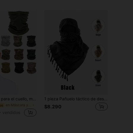
1 pieza Braga para el cuello, máscara de camuflaje transpirable para ciclismo y caza, bufanda para el cuello para correr en verano, senderismo, esquí, máscara a prueba de viento, esquí, ciclismo, protección solar, accesorio para la cabeza resistente a los rayos UV, bufanda mágica sin costuras, braga para el cuello de camuflaje, accesorio para la cabeza
1 pieza Pañuelo táctico de desierto, máscara facial para protección contra el sol y el polvo para exteriores, pañuelos para ciclismo, pañuelos tácticos para hombres y mujeres, pañuelos cuadrados resistentes al viento y transpirables
en Máscara y bufanda de ciclismo
os
$8.290
+ vendidos