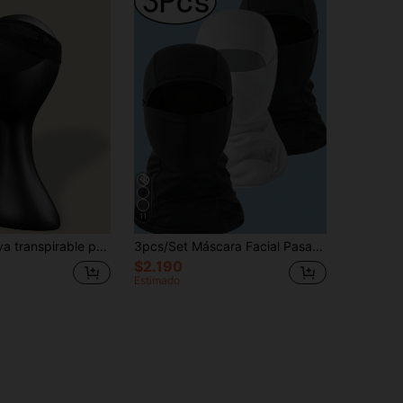
11
Gorra deportiva transpirable para exteriores, adecuada para ciclismo y conducción de motocicleta
3pcs/Set Máscara Facial Pasamontañas, Máscara de Esquí Ligera y Transpirable con Protección Solar, Unisex, Adecuada para Fútbol, Ciclismo, Verano
$2.190
Estimado