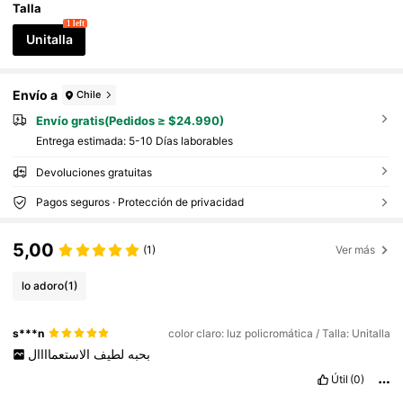
Talla
1 left
Unitalla
Envío a
Chile
Envío gratis(Pedidos ≥ $24.990)
Entrega estimada:
5-10 Días laborables
Devoluciones gratuitas
Pagos seguros · Protección de privacidad
5,00
(1)
Ver más
lo adoro
(1)
s***n
color claro: luz policromática / Talla: Unitalla
بحبه
لطيف
الاستعماااال
Útil
(0)