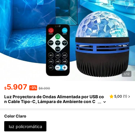
1/12
5.907
-3%
$
$6.090
Luz Proyectora de Ondas Alimentada por USB co
5,00
(
1
)
n Cable Tipo-C, Lámpara de Ambiente con C
ontrol Remoto RGB para Decoración Estética
de Dormitorio
Color Claro
luz policromática