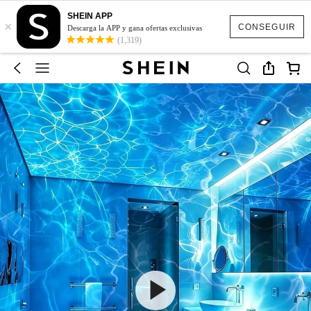
SHEIN APP
×
CONSEGUIR
Descarga la APP y gana ofertas exclusivas
(1,319)