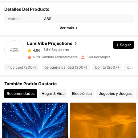
Detalles Del Producto
1.8K Seguidores
4,86
Material:
ABS
Ver más
1.8K Seguidores
4,86
LumiVibe Projections
Seguir
1.8K Seguidores
4,86
5.2K Vendido recientemente
540 Recompra
muy cool (300+)
de buena calidad (300+)
bonito (200+)
queda
1.8K Seguidores
4,86
También Podría Gustarte
1.8K Seguidores
4,86
Recomendados
Hogar & Vida
Electrónica
Juguetes y Juegos
1.8K Seguidores
4,86
1.8K Seguidores
4,86