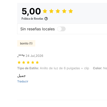
5,00
Política de Reseñas
Sin reseñas locales
bonito (1)
_***r
24 Jul,2026
Tipo de Estilo: Anillo de luz de 6 pulgadas + clip, Color: Negro
Tipo de Estilo:
Anillo de luz de 6 pulgadas + clip
Color:
Ne
جميل
Traducir