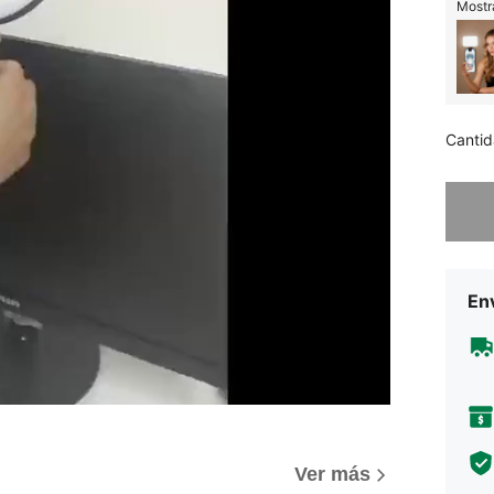
Mostra
Cantid
Lo sent
Env
Ver más