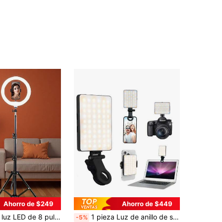
Ahorro de $249
Ahorro de $449
en Flashes externos para teléfono y luces para sel
#2 Más vendidos
de trípode ajustable de 43 pulgadas | Adecuado para selfies, fotografía, grabación de video, transmisión en vivo, alimentado por USB
1 pieza Luz de anillo de selfie LED de 60 unidades, iluminación 3 en 1 regulable (luz de día/blanco cálido), recargable por USB tipo C de 5V, apta para fotografía, reuniones en línea, teléfonos, cámaras, portátiles, iPads, videoconferencias, disponible en rosa/blanco/negro/morado
-5%
(1000+)