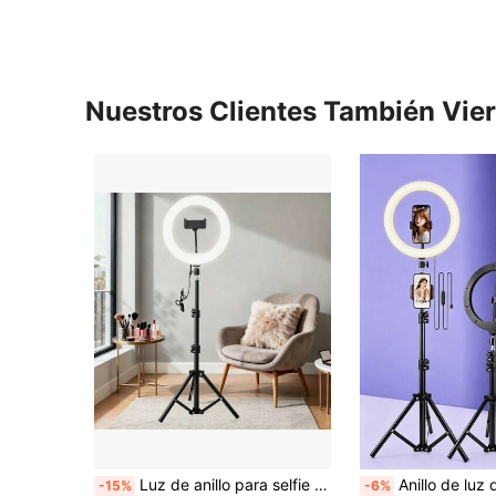
Nuestros Clientes También Vie
Luz de anillo para selfie LED de 10 pulgadas, ajustable a 3 colores | Alimentado por USB, incluye trípode de 43 pulgadas y soporte para teléfono, adecuado para transmisión en vivo, fotografía, maquillaje, filmación de video, uso en interiores, compatible con teléfonos y cámaras
Anillo de luz de 10" con soporte, trípode ajustable de 43.5"/110cm, incluye 2 soportes para teléfono, anillo de luz para selfies con 3 modos de color, atenuación sin pasos/velocidad ajustable de luz LED. Perfecto para
-15%
-6%