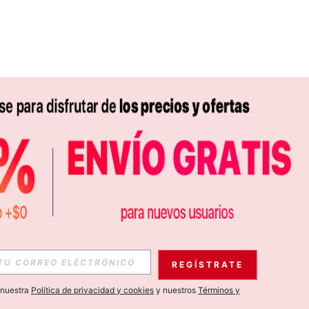
APP
S EXCLUSIVAS, PROMOCIONES Y NOTICIAS DE SHEIN
REGÍSTRATE
Suscribir
a nuestra
Política de privacidad y cookies
y nuestros
Términos y
Suscribirte