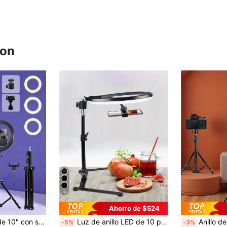
ron
4
Ahorro de $524
 maquillaje, grabación de video y transmisión en vivo de fiestas de Halloween. Este estabilizador universal es compatible con DIY y es compatible con talla grande anillos de luz y cámaras.
Luz de anillo LED de 10 pulgadas con brillo ajustable, incluye soporte ajustable, 3 modos de iluminación, brillo del 10-100%, adecuado para transmisión en vivo, fotografía, grabación de video
Anillo de luz LED de 8 pulgadas con pinzas para teléfono, soporte 
-5%
-3%