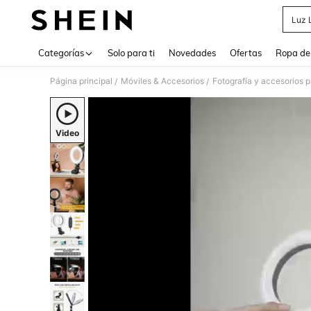
Luz 
Use up 
Categorías
Solo para ti
Novedades
Ofertas
Ropa de
Página principal
Móviles & Accesorios
Fotografía y accesorios p
/
/
Video