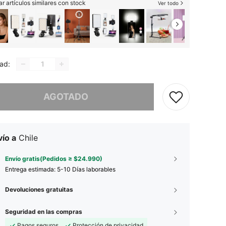
r artículos similares con stock
Ver todo
ad:
imos, este producto está agotado.
AGOTADO
ío a
Chile
Envío gratis(Pedidos ≥ $24.990)
Entrega estimada:
5-10 Días laborables
Devoluciones gratuitas
Seguridad en las compras
Pagos seguros
Protección de privacidad