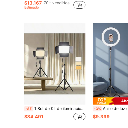
$13.167
70+ vendidos
Estimado
Aho
1 Set de Kit de iluminación de fotografía y video LED, alimentado por USB, trípode de 43 pulgadas, luz difusora cuadrada de 10 pulgadas, 3 temperaturas de color ajustables, 4 reflectores, adecuado para uso en interiores, sin necesidad de batería, apto para fotografía, grabación de video, transmisión en vivo, reuniones de Zoom, con soporte y luz selfie
Anillo de luz de 12 pulgadas con trípode de 43 pulgadas, luz LED ajustable con trípode y soporte para teléfono, apto para iPhone y teléfonos inteligentes Android, para fotografía, sel
-8%
-3%
$34.491
$9.399