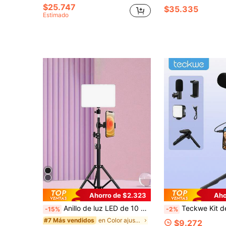
$25.747
$35.335
Estimado
Ahorro de $2.323
Aho
Anillo de luz LED de 10 pulgadas con soporte de trípode ajustable (110 cm) y soporte para teléfono, compatible con teléfono Android para grabación de video de selfie, reunión de Zoom, transmisión en vivo, vlog, fiesta de Navidad, fotografía al aire libre, imprescindible
Teckwe Kit de Vlogging con Micrófono & Luz de Relleno LED, Kit Portátil de Grabación de Video
-15%
-2%
en Color ajustable Flashes externos para teléfono
#7 Más vendidos
$9.272