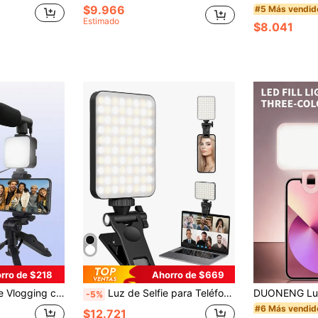
$9.966
#5 Más vendid
Estimado
$8.041
rro de $218
Ahorro de $669
 para Smartphone con Soporte de Trípode, Equipo Mini de Vlog para Transmisión en Vivo
Luz de Selfie para Teléfono, Portátil, Tableta, Luz de Anillo Recargable con Clip, 3 Modos de Luz, Luz de Relleno Portátil para Maquillaje, Selfie, Vlog, Zoom, Compatible con iPhone, Android, Compatible con Trípode
-5%
#6 Más vendid
$12.721