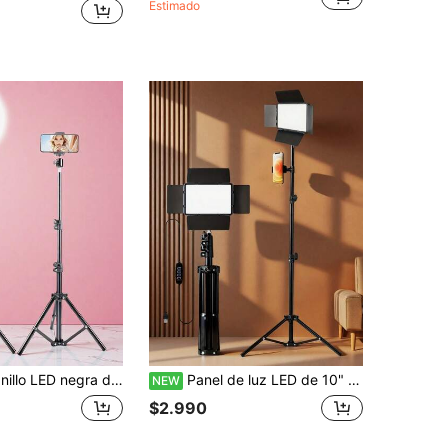
Estimado
ransmisión en vivo, vlogging y maquillaje, para uso en interiores. Soporte ajustable en altura, resistente y duradero. Luz de anillo adecuada para fotografía, grabación de video, transmisión en vivo, reuniones de Zoom, vlogging, selfies y iluminación de teléfonos.
Panel de luz LED de 10" con iluminación alimentada por USB, trípode ajustable de 43 pulgadas, 3 modos de iluminación, luz de anillo LED alimentada por USB con soporte de metal resistente & soporte colgante - Luz de video regulable para streaming, fotografía, videografía, creación de contenido - Compatible con DSLR/videocámaras/smartphones - Panel de luz LED alimentado por USB para iluminación de estudio en casa
NEW
$2.990