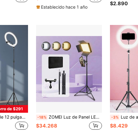
$2.890
Establecido hace 1 año
rro de $291
fie, grabación de video, videoconferencia, entrevista, transmisión en vivo, vlogging, reunión familiar, fiesta de Navidad, actividades al aire libre
ZOMEI Luz de Panel LED Regulable de 25.4cm (Incluye Trípode y Alimentación USB) - Luz de Relleno de Video Alimentada por USB, Adecuada para Fotografía y Videografía; Equipada con Soporte Ajustable y Clip Externo para Tableta, Satisface las Necesidades de Iluminación de Estudio en Casa - Perfecta para Transmisiones en Vivo, Retoques de Maquillaje y Tutoriales - Excelente Regalo de Vacaciones
Luz de anillo LED negra de 8 pulgadas con altura ajustable de 63 pulgadas, alimentada por USB, para grabación de video, fotografía, t
-18%
-3%
$34.268
$8.429