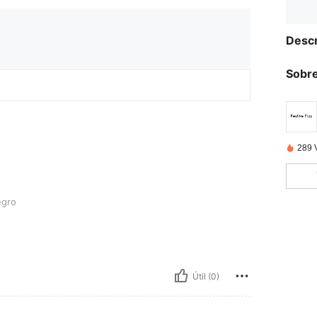
Descr
Sobre
289 
gro
Útil (0)