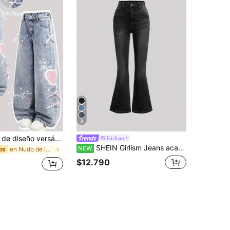
9
Jeans anchos de diseño versátil con estampado de corazón y letras, decoración de lazo, para niñas preadolescentes, diseño de jeans kawaii, jeans de corazón, jeans holgados
Girlism
SHEIN Girlism Jeans acampanados casuales versátiles de uso diario con botones y bolsillos para niña preadolescente
NEW
en Nudo de lazo Denim para niñas preadolescentes
os
$12.790