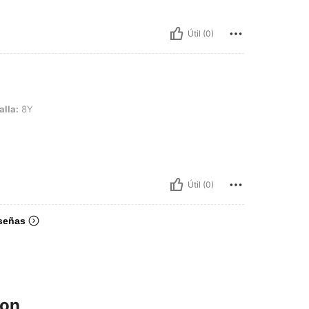
Útil (0)
alla:
8Y
Útil (0)
señas
ron