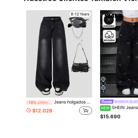
8-12 Years
4
Jeans holgados de cintura alta desgastados con lavado vintage para niña preadolescente, estilo callejero de vuelta al colegio en otoño/invierno
SHEIN SLAY
-13%
¡Últimos 3 días
SHEIN Jeans de mezclilla casuales para niña preadolescent
NEW
$12.028
$15.690