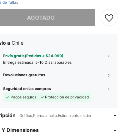
a de Tallas
imos, este producto está agotado.
AGOTADO
ío a
Chile
Envío gratis(Pedidos ≥ $24.990)
Entrega estimada:
5-10 Días laborables
Devoluciones gratuitas
Seguridad en las compras
Pagos seguros
Protección de privacidad
ipción
Gráfico,Pierna amplia,Estiramiento medio
s Y Dimensiones
4,94
50K
808K