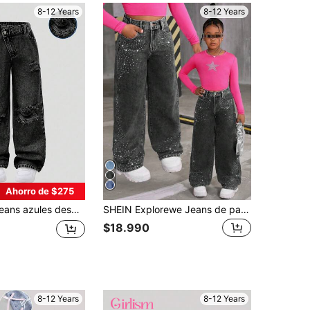
8-12 Years
8-12 Years
Ahorro de $275
rica, estilo casual y urbano Y2K para niñas preadolescentes. Versátil para uso diario, nueva llegada primavera/verano 2025, jeans holgados y rotos para niñas
SHEIN Explorewe Jeans de pata de campana con decoración de strass para niñas preadolescentes, estilo fashionable Y2K para salidas casuales y caminatas por la ciudad
$18.990
8-12 Years
8-12 Years