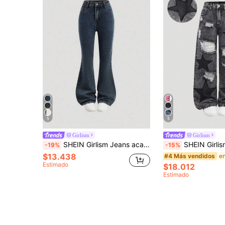
5
5
Girlism
Girlism
SHEIN Girlism Jeans acampanados de estilo vintage desgastado en azul oscuro para niña preadolescente, para uso diario en otoño/invierno, atuendo callejero, Halloween y Navidad, jeans de invierno
SHEIN Girlism Jeans holgados con pierna ancha, efecto desgarrado y parches de estrellas
-19%
-15%
$13.438
#4 Más vendidos
Estimado
$18.012
Estimado