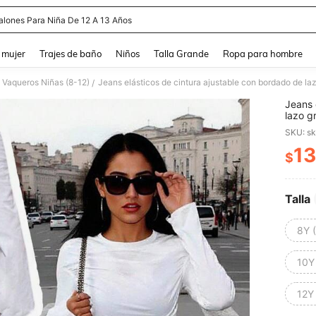
alones Para Niña De 12 A 13 Años
and down arrow keys to navigate search Búsqueda reciente and Busca y Encuentr
 mujer
Trajes de baño
Niños
Talla Grande
Ropa para hombre
Vaqueros Niñas (8-12)
/
Jeans 
lazo g
callej
SKU: s
13
$
PR
Talla
8Y 
10Y
12Y