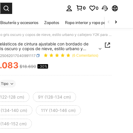
0
0
a. Press Enter to select.
Bisutería y accesorios
Zapatos
Ropa interior y ropa para dormir
Ho
Jeans elásticos de cintura ajustable con bordado de lazo gris oscuro y copos de nieve, estilo urbano y callejero Y2K para niñas preadolescentes
elásticos de cintura ajustable con bordado de
ris oscuro y copos de nieve, estilo urbano y
ero Y2K para niñas preadolescentes
k25062017040991117
(6 Comentarios)
.083
$18.690
-30%
ICE AND AVAILABILITY
Tipo
(122-128 cm)
9Y (128-134 cm)
 (134-140 cm)
11Y (140-146 cm)
 (146-152 cm)