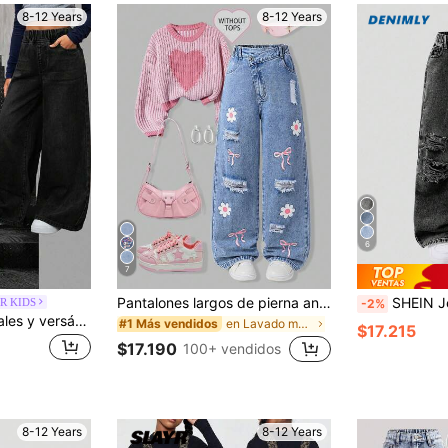
8-12 Years
8-12 Years
6
7
Pantalones largos de pierna ancha de mezclilla para niñas preadolescentes, moda callejera vintage dulce y fresca, estilo casual diario para la escuela, recomendación de atuendo para volver a la escuela, diseño de lazo rosa + estampado floral lindo y juguetón, estilo diario para la escuela, adecuado para todas las estaciones, versátil
SHEIN Jeans azules desgastados de lavado claro, cómodos y suaves, con cintura asimét
R KIDS
-2%
SHEIN Jeans casuales y versátiles de uso diario con cintura elástica y bolsillos para niñas preadolescentes
en Lavado medio Denim para niñas preadolescentes
#1 Más vendidos
$17.215
$17.190
100+ vendidos
8-12 Years
8-12 Years