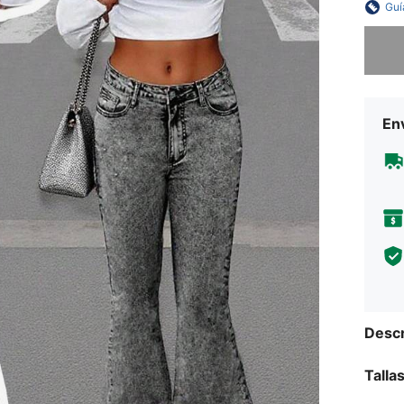
Guí
Lo sent
Env
Descr
Talla