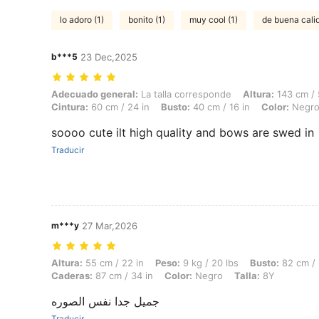
lo adoro (1)
bonito (1)
muy cool (1)
de buena calid
b***5
23 Dec,2025
Adecuado general: La talla corresponde, Altura: 143 cm / 56 in, Peso: 
Adecuado general:
La talla corresponde
Altura:
143 cm / 
Cintura:
60 cm / 24 in
Busto:
40 cm / 16 in
Color:
Negr
soooo cute ilt high quality and bows are swed in
Traducir
m***y
27 Mar,2026
Altura: 55 cm / 22 in, Peso: 9 kg / 20 lbs, Busto: 82 cm / 32 in, Cintu
Altura:
55 cm / 22 in
Peso:
9 kg / 20 lbs
Busto:
82 cm / 
Caderas:
87 cm / 34 in
Color:
Negro
Talla:
8Y
جميل جدا نفس الصوره
Traducir