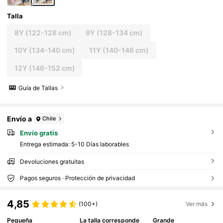
Talla
8Y
(122-128 cm)
9Y
(128-134 cm)
10Y
(134-140 cm)
11Y
(140-146 cm)
12Y
(146-152 cm)
Guía de Tallas
Envío a
Chile
Envío gratis
Entrega estimada:
5-10 Días laborables
Devoluciones gratuitas
Pagos seguros · Protección de privacidad
4,85
(100+)
Ver más
Pequeña
La talla corresponde
Grande