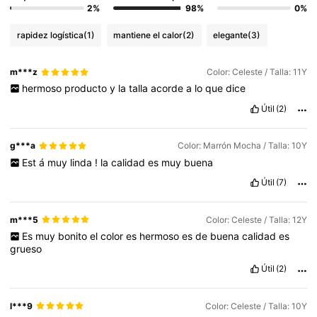
2%
98%
0%
rapidez logística
(1)
mantiene el calor
(2)
elegante
(3)
m***z
Color: Celeste / Talla: 11Y
hermoso
producto
y
la
talla
acorde
a
lo
que
dice
Útil
(2)
g***a
Color: Marrón Mocha / Talla: 10Y
Est
á
muy
linda
!
la
calidad
es
muy
buena
Útil
(7)
m***5
Color: Celeste / Talla: 12Y
Es
muy
bonito
el
color
es
hermoso
es
de
buena
calidad
es
grueso
Útil
(2)
l***9
Color: Celeste / Talla: 10Y