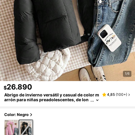
1/6
26.890
$
Abrigo de invierno versátil y casual de color m
4,85
(
100+
)
arrón para niñas preadolescentes, de lon
gitud corta y con cuello alto con capucha
Color: Negro