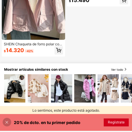
15.490
mpado floral vintage informal para n
$
iñas preadolescentes, adecuado pa
ra otoño/invierno
SHEIN Chaqueta de forro polar con
capucha de piel sintética versátil y
14.320
$
-42%
casual para niña preadolescente
Mostrar artículos similares con stock
Ver todo
Lo sentimos, este producto está agotado.
20% de dcto. en tu primer pedido
AGOTADO
Regístrate