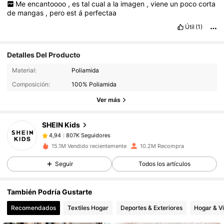
Me
encantoooo
,
es
tal
cual
a
la
imagen
,
viene
un
poco
corta
de
mangas
,
pero
est
á
perfectaa
Útil
(1)
Detalles Del Producto
807K Seguidores
4,94
Material:
Poliamida
Composición:
100% Poliamida
807K Seguidores
4,94
Ver más
SHEIN Kids
807K Seguidores
4,94
r***6
pagó
Hace 1 día
15.1M Vendido recientemente
10.2M Recompra
807K Seguidores
4,94
Seguir
Todos los artículos
También Podría Gustarte
807K Seguidores
4,94
Recomendados
Textiles Hogar
Deportes & Exteriores
Hogar & V