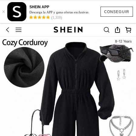
SHEIN APP
×
CONSEGUIR
Descarga la APP y gana ofertas exclusivas
(1,319)
8-12 Years