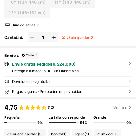
10Y
(134-140 cm)
11Y
(140-146 cm)
12Y
(146-152 cm)
Guía de Tallas
Cantidad:
¡Solo quedan 3!
Envío a
Chile
Envío gratis(Pedidos ≥ $24.990)
Entrega estimada:
5-10 Días laborables
Devoluciones gratuitas
Pagos seguros · Protección de privacidad
4,75
(12)
Ver más
Pequeña
La talla corresponde
Grande
9%
91%
0%
de buena calidad
(3)
bonito
(1)
ligero
(1)
muy cool
(1)