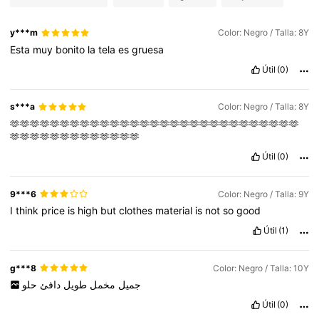
y***m
Color: Negro / Talla: 8Y
Esta
muy
bonito
la
tela
es
gruesa
Útil
(0)
s***a
Color: Negro / Talla: 8Y
🫶🫶🫶🫶🫶🫶🫶🫶🫶🫶🫶🫶🫶🫶🫶🫶🫶🫶🫶🫶🫶🫶🫶🫶🫶🫶🫶🫶🫶
🫶🫶🫶🫶🫶🫶🫶🫶🫶🫶🫶🫶🫶
Útil
(0)
9***6
Color: Negro / Talla: 9Y
I
think
price
is
high
but
clothes
material
is
not
so
good
Útil
(1)
g***8
Color: Negro / Talla: 10Y
جميل
مخمل
طويل
دافئ
حلو
Útil
(0)