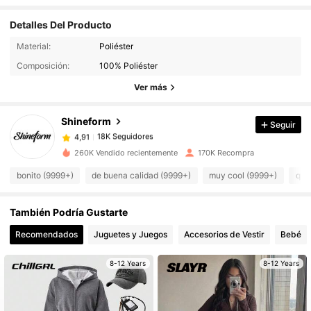
Detalles Del Producto
Material:
Poliéster
18K Seguidores
4,91
Composición:
100% Poliéster
Ver más
18K Seguidores
4,91
Shineform
Seguir
18K Seguidores
4,91
y***0
pagó
Hace 1 día
260K Vendido recientemente
170K Recompra
bonito (9999+)
de buena calidad (9999+)
muy cool (9999+)
que
18K Seguidores
4,91
También Podría Gustarte
18K Seguidores
4,91
Recomendados
Juguetes y Juegos
Accesorios de Vestir
Bebé
18K Seguidores
4,91
8-12 Years
8-12 Years
18K Seguidores
4,91