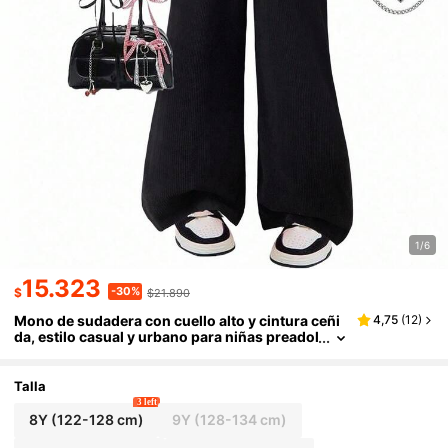
1/6
15.323
-30%
$
$21.890
Mono de sudadera con cuello alto y cintura ceñi
4,75
(
12
)
da, estilo casual y urbano para niñas preadol
escentes, adecuado para la escuela y estudi
antes
Talla
3 left
8Y
(122-128 cm)
9Y
(128-134 cm)