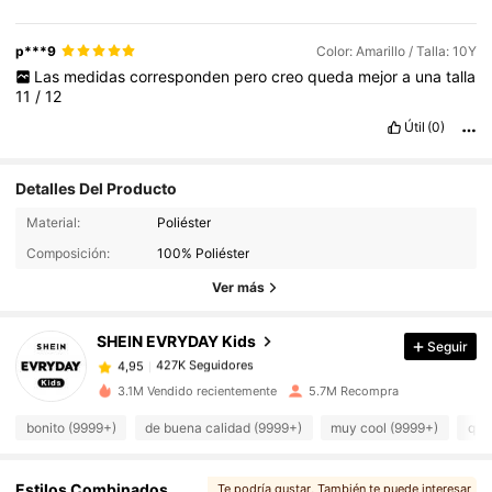
p***9
Color: Amarillo / Talla: 10Y
Las
medidas
corresponden
pero
creo
queda
mejor
a
una
talla
11
/
12
Útil
(0)
Detalles Del Producto
427K Seguidores
4,95
Material:
Poliéster
Composición:
100% Poliéster
427K Seguidores
4,95
Ver más
SHEIN EVRYDAY Kids
Seguir
427K Seguidores
4,95
s***s
pagó
Hace 1 día
3.1M Vendido recientemente
5.7M Recompra
427K Seguidores
4,95
bonito (9999+)
de buena calidad (9999+)
muy cool (9999+)
que
427K Seguidores
Estilos Combinados
Te podría gustar
, También te puede interesar
4,95