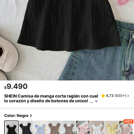
1/7
9.490
$
SHEIN Camisa de manga corta raglán con cuel
4,73
(
500+
)
lo corazón y diseño de botones de unicol
or para niña preadolescente
Color: Negro