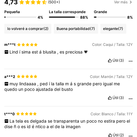
4,73
(500+)
Ver más
Pequeña
La talla corresponde
Grande
4%
88%
8%
lo volveré a comprar
(2)
Buena portabilidad
(7)
elegante
(7)
m***t
Color: Caqui / Talla: 12Y
Lind
í
sima
est
á
blusita
,
es
preciosa
💗
Útil
(3)
a***2
Color: Marrón / Talla: 12Y
muy
lindaaaa
,
ped
í
la
talla
m
á
s
grande
pero
igual
me
quedo
un
poco
ajustada
del
busto
Útil
(3)
t***0
Color: Blanco / Talla: 11Y
La
tela
es
delgada
se
transparenta
un
poco
no
estira
pero
el
dise
ñ
o
es
id
é
ntico
a
el
de
la
imagen
Útil
(2)