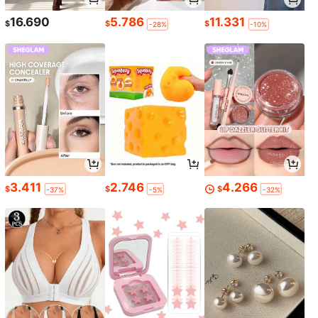
16.690
5.786
11.331
$
$
$
-28%
-10%
3.411
2.746
4.266
$
$
$
-37%
-5%
-32%