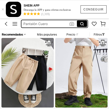
SHEIN APP
×
Vestidos Elegantes Para Fiesta
CONSEGUIR
Descarga la APP y gana ofertas exclusivas
(1,319)
Conjuntos De Niño
Pantalón Cuero
Squishies
Recomendados
Más populares
Precio
Filtros
Squishy
Vestidos Elegantes Para Fiesta
Conjuntos De Niño