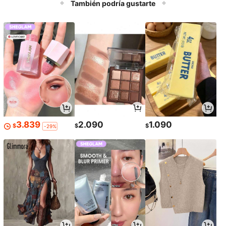
También podría gustarte
3.839
2.090
1.090
$
$
$
-29%