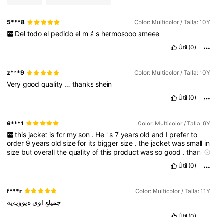
5***8
Color: Multicolor / Talla: 10Y
Del
todo
el
pedido
el
m
á
s
hermosooo
ameee
Útil
(0)
z***9
Color: Multicolor / Talla: 10Y
Very
good
quality
…
thanks
shein
Útil
(0)
6***1
Color: Multicolor / Talla: 9Y
this
jacket
is
for
my
son
.
He
'
s
7
years
old
and
I
prefer
to
order
9
years
old
size
for
its
bigger
size
.
the
jacket
was
small
in
size
but
overall
the
quality
of
this
product
was
so
good
.
thank
you
.
Útil
(0)
f***r
Color: Multicolor / Talla: 11Y
جميلع
اوي
ةيوويةية
Útil
(0)