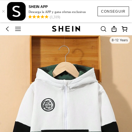
SHEIN APP
×
CONSEGUIR
Descarga la APP y gana ofertas exclusivas
(1,319)
8-12 Years