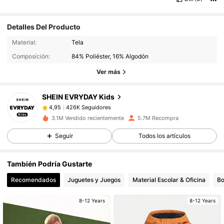
Detalles Del Producto
426K Seguidores
4,95
Material:
Tela
Composición:
84% Poliéster, 16% Algodón
426K Seguidores
4,95
Ver más
SHEIN EVRYDAY Kids
426K Seguidores
4,95
5***2
pagó
Hace 1 día
3.1M Vendido recientemente
5.7M Recompra
426K Seguidores
4,95
Seguir
Todos los artículos
También Podría Gustarte
426K Seguidores
4,95
Recomendados
Juguetes y Juegos
Material Escolar & Oficina
Bo
8-12 Years
8-12 Years
426K Seguidores
4,95