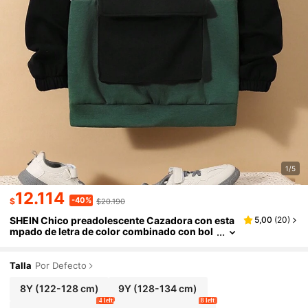
1/5
12.114
-40%
$
$20.190
SHEIN Chico preadolescente Cazadora con esta
5,00
(
20
)
mpado de letra de color combinado con bol
sillo con solapa con capucha Activo
Talla
Por Defecto
8Y
(122-128 cm)
9Y
(128-134 cm)
4 left
8 left