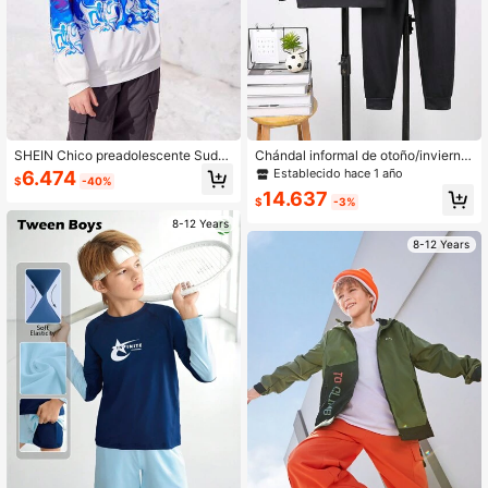
SHEIN Chico preadolescente Suda
Chándal informal de otoño/invierno
dera con capucha con estampado d
con sudadera con capucha y pantal
Establecido hace 1 año
6.474
$
-40%
e dibujo
ones estampado digital 3D, para niñ
14.637
os mayores
$
-3%
8-12 Years
8-12 Years