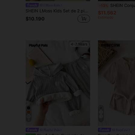
SHEIN Conjunto de 2 piezas para niños/niñas jóvenes, camiseta de manga corta a rayas y pa
LMoss Kids
-13%
SHEIN LMoss Kids Set de 2 piezas de camiseta y pantalones cortos casuales con patrón geométrico tejido para niño
$11.562
Estimado
$10.190
4-7 Years
9
7
Playful Pals
PrepCrw