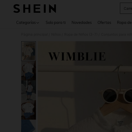
Cami
Use up 
Categorías
Solo para ti
Novedades
Ofertas
Ropa de
Página principal
Niños
Ropa de Niños (3-7)
Conjuntos para ni
/
/
/