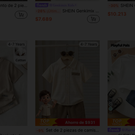
ntalones cortos de mezclilla, estilo casual de primavera/verano, atuendo de streetwear
SHEIN Conjunto de 2 piezas para niños pequeños, camisa de manga corta con cuello peq
Genkimix Kids
-30%
SHEIN Genkimix Kids Set de 2 piezas con parte superior de manga corta de cuello redondo con relieve de letras inglesas en tela de punto y pantalones cortos de mezclilla elásticos en la cintura para niño, minimalista y versátil, adecuado para actividades al aire libre de niños en primavera y verano
-26%
¡Últimos 3 días
$10.213
$7.689
4-7 Years
4-7 Years
20
Ahorro de $931
Set de 2 piezas de camisa de polo de manga corta con patrón geométrico jacquard y pantalones cortos para niños pequeños, adecuado para uso diario al aire libre en verano
Playful
-9%