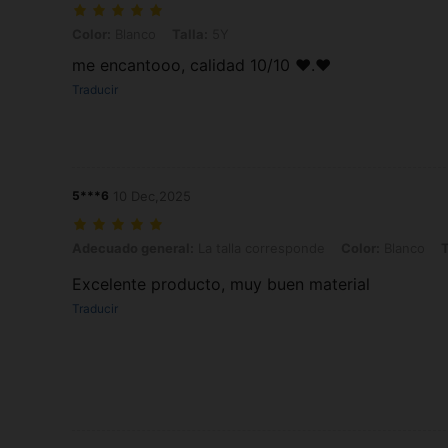
Color: Blanco, Talla: 5Y
Color:
Blanco
Talla:
5Y
me encantooo, calidad 10/10 ❤️.❤️
Traducir
5***6
10 Dec,2025
Adecuado general: La talla corresponde, Color: Blanco, Talla: 5Y
Adecuado general:
La talla corresponde
Color:
Blanco
T
Excelente producto, muy buen material
Traducir