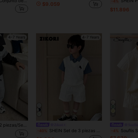
PrepCrw 2 piezas Conjunto de camisa de manga corta con cuello en V y pantalones cortos casuales para niños, adecuado para uso diario, vuelta al colegio, salidas, reuniones, festivales, primavera y otoño
SHEIN Playful Pals 2 piezas Conjunto de camiseta de manga corta con cuello redondo y estampado gráfico de dinosaurio blanco estilo nuevo y casual para niño
-4%
$9.059
$11.896
4-7 Years
4-7 Years
25
ara otoño/invierno, adecuado para niños de 4-7 años para uso diario, adecuado para deportes, salidas, escuela, temporada de vuelta al colegio, adecuado para el atuendo diario de los niños
Zikori
Souflis
SHEIN Set de 3 piezas para niño: Chaleco azul marino, pantalones cortos y polo blanco de estilo universitario casual y versátil, adecuado para primavera y verano, vida diaria, deportes, campus, reuniones, festivales, fotografía, vuelta al colegio.
Souflis Souflis 2 piezas Conjunto de camisa de punto 
-40%
-4%