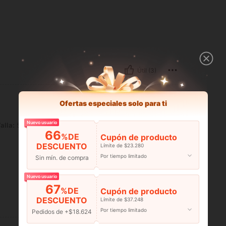
Útil (3)
Ofertas especiales solo para ti
Nuevo usuario
alla:
5Y
66
%DE
Cupón de producto
DESCUENTO
Límite de $23.280
Por tiempo limitado
Sin mín. de compra
Nuevo usuario
67
%DE
Cupón de producto
DESCUENTO
Límite de $37.248
Útil (1)
Por tiempo limitado
Pedidos de +$18.624