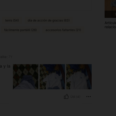
1
tenis (54)
día de acción de gracias (63)
Artícul
relaci
fácilmente portátil (26)
accesorios faltantes (21)
alla:
7Y
a y la
Útil (4)