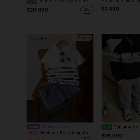
Playful Pals Conjunto de sudadera con capucha y pantalones de chándal de manga larga, de punto acanalado cepillado de felpa, casual para niños en otoño/invierno
NEW
$7.490
$20.090
4-7 Years
11
Conjunto de 2 piezas/Set de sudadera con media cremallera, cuello alto y manga larga con estampado de dinosaurio y pantalones de chándal para niños, sudadera con bloques de color, tela suave y cómoda, adecuado p
Genkimix Kids
NEW
Genkimix Kids Conjunto de camisa polo y pantalones cortos de estilo colegial casual blanco con diseño de caballero y rayas para niños pequeños, adecuado para salidas diarias, actividades casuales, escuela, reuniones con amigos y vacaciones
-40%
$16.990