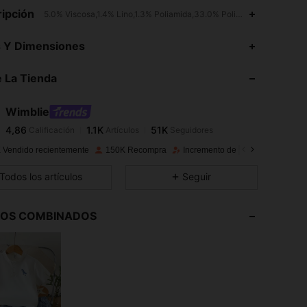
ipción
5.0% Viscosa,1.4% Lino,1.3% Poliamida,33.0% Poliéster,1.0% Modal,1.3
4,86
1.1K
51K
s Y Dimensiones
 La Tienda
4,86
1.1K
51K
Wimblie
4,86
1.1K
51K
Calificación
Artículos
Seguidores
s***1
pagó
Hace 1 día
 Vendido recientemente
150K Recompra
Incremento de seguidores de 24
4,86
1.1K
51K
Todos los artículos
Seguir
4,86
1.1K
51K
LOS COMBINADOS
4,86
1.1K
51K
4,86
1.1K
51K