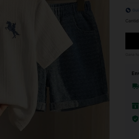
Guí
Cantid
Gana h
Env