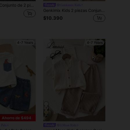
ueño de pie, tela texturizada, rayas, bolsillos de mezclilla y patchwork, y pantalones cortos de mezclilla, casual, cómodo y versátil, adecuado para verano, salidas, viajes y vacaciones
Genkimix Kids
Genkimix Kids 2 piezas Conjunto casual de primavera/verano para niño pequeño: Blusa de cuello redondo de manga corta con bolsillo y rayas verticales de mezclilla lavada, combinada con pantalones cortos elásticos de cintura con rayas verticales. Excelente artesanía de lavado de mezclilla, estilo simple y versátil, adecuado para uso diario casual de niños de 4 a 7 años
$10.390
4-7 Years
4-7 Years
16
Ahorro de $494
 Pals
LMoss Kids