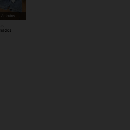
4,86
1.1K
51K
 Artículos
4,86
1.1K
51K
os
onados
4,86
1.1K
51K