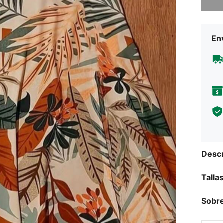
Env
Descr
Talla
Sobre