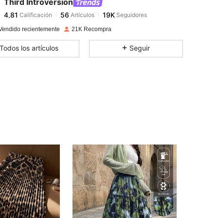
Third Introversion
4,81
56
19K
Calificación
Artículos
Seguidores
r***a
pagó
Hace 1 día
Vendido recientemente
21K Recompra
4,81
56
19K
Todos los artículos
Seguir
4,81
56
19K
4,81
56
19K
4,81
56
19K
4,81
56
19K
4,81
56
19K
4,81
56
19K