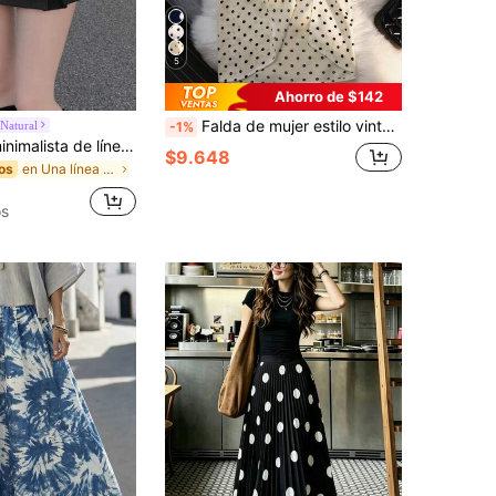
5
Ahorro de $142
Falda de mujer estilo vintage elegante y suave para primavera/verano con abertura lateral fruncida, tela drapeada con fondo color albaricoque y patrón de lunares negros, adecuada para citas, cenas, vacaciones en la playa, té de la tarde, visitas a tiendas, salidas diarias, desplazamientos, compras, reuniones casuales, fotografía de viajes
Natural
-1%
DAZY Falda minimalista de línea A con pliegues de unicolor casual para mujer, uso diario, ocio y escuela
$9.648
en Una línea Faldas De Mujer
os
os