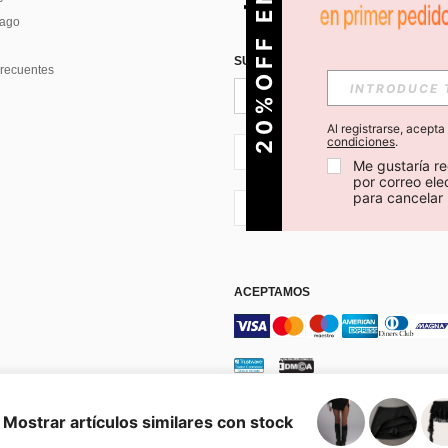
O
2
0
%
O
F
F
E
N
T
U
P
R
I
M
E
R
P
E
D
I
D
Pago
SUSCRÍBETE PARA RECIBIR OFERTA
recuentes
Al registrarse, acept
condiciones
.
CL + 56
Me gustaría re
por correo el
para cancelar 
CL + 56
ACEPTAMOS
os y condiciones
Elección de publicidad
Mostrar artículos similares con stock