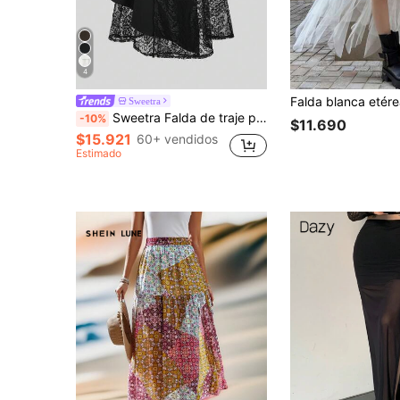
4
Sweetra
Sweetra Falda de traje para asimétrica con patchwork de encaje calado, falda de longitud media con efecto adelgazante, primavera/verano
-10%
$11.690
$15.921
60+ vendidos
Estimado