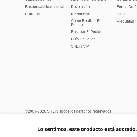
Responsabilidad social
Devolución
Forma De 
Carreras
Reembolso
Puntos
Cómo Realizar El
Preguntas F
Pedido
Rastrear El Pedido
Guía De Tallas
SHEIN VIP
©2009-2026 SHEIN Todos los derechos reservados
Centro de Privacidad
Política de privacidad y cookies
Términ
Reglas de IP de Marketplace
Aviso de copyright
Impresión
Lo sentimos, este producto está agotado. 
United States