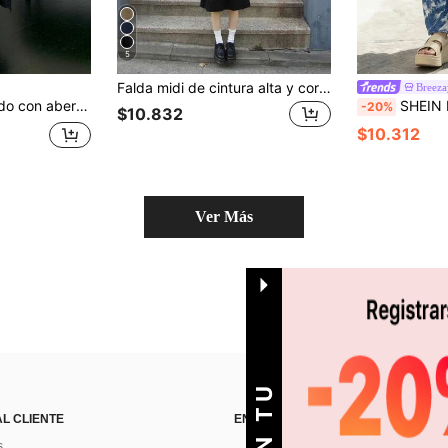
5
Falda midi de cintura alta y corte evasé holgado
Breeza
DAZY Falda ajustado con abertura alta, parches de malla transparente, sexy para citas
SHEIN Holidaya Falda su
-20%
$10.832
$10.312
Ver Más
AL CLIENTE
ENCUÉNTRANOS EN
s