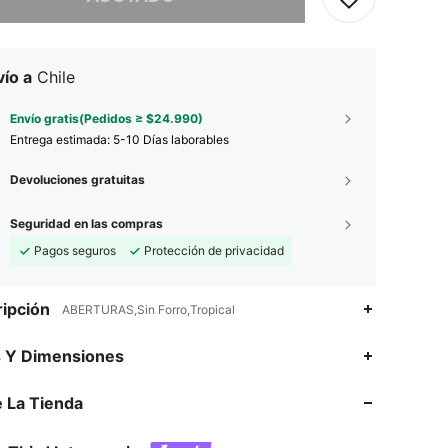
ío a
Chile
Envío gratis(Pedidos ≥ $24.990)
Entrega estimada:
5-10 Días laborables
Devoluciones gratuitas
Seguridad en las compras
Pagos seguros
Protección de privacidad
ipción
ABERTURAS,Sin Forro,Tropical
4,81
56
19K
s Y Dimensiones
 La Tienda
4,81
56
19K