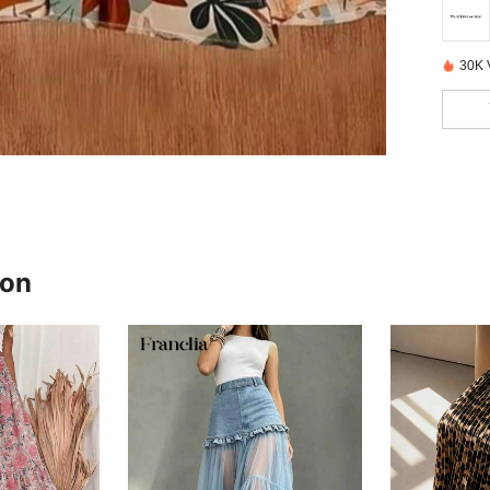
30K 
ron