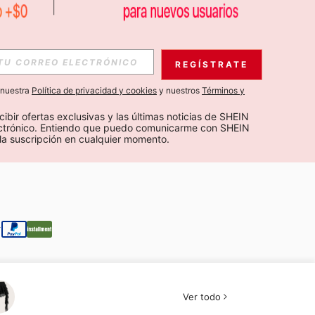
S EXCLUSIVAS, PROMOCIONES Y NOTICIAS DE SHEIN
REGÍSTRATE
Suscribir
a nuestra
Política de privacidad y cookies
y nuestros
Términos y
Suscribirte
cibir ofertas exclusivas y las últimas noticias de SHEIN 
ectrónico. Entiendo que puedo comunicarme con SHEIN 
la suscripción en cualquier momento.
Suscribir
Ver todo