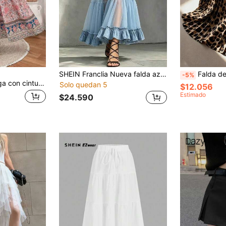
SHEIN Franclia Nueva falda azul semitransparente de verano para mujer
Falda de playa casual plisada con cintura elástica y estampad
-5%
Hotletica Falda larga con cintura de cordón y decoración de flecos en estilo A-line para mujer
Solo quedan 5
$12.056
Estimado
$24.590