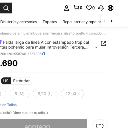
0
0
a. Press Enter to select.
Bisutería y accesorios
Zapatos
Ropa interior y ropa para dormir
Ho
Falda larga de línea A con estampado tropical de plantas bohemio para mujer Introversión Tercera, diseño suelto y cómodo, con abertura lateral, para primavera/verano
Falda larga de línea A con estampado tropical
ntas bohemio para mujer Introversión Tercera,
 suelto y cómodo, con abertura lateral, para
z260120155874611557896
era/verano
.690
ICE AND AVAILABILITY
US
Estándar
)
6 (M)
8/10 (L)
12 (XL)
a de Tallas
u talla? Dime cuál es tu talla
imos, este producto está agotado.
AGOTADO