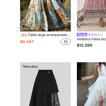
Falda larga acampanada de mujer de tela tejida sin elasticidad, estilo bohemio con patchwork, para vacaciones de verano
Hotletica
-8%
$9.467
$12.290