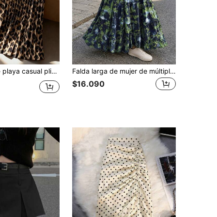
o de leopardo, falda casual plisada línea A para mujer en otoño, para ir al trabajo/cita/fiesta/vacaciones de verano
Falda larga de mujer de múltiples capas con estampado de teñido anudado, cintura elástica, elegante y estilizadora para vacaciones de primavera
$16.090