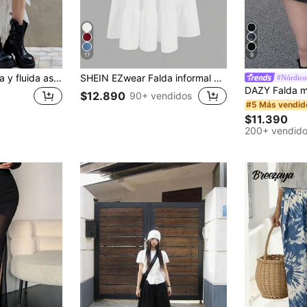
17
9
Falda blanca etérea y fluida asimétrica para mujer, nueva llegada primavera/verano 2026, falda larga elegante de estilo premium para vacaciones
SHEIN EZwear Falda informal de verano con volantes multicapa en el bajo, adecuada para vacaciones
#Nórdico
$12.890
90+ vendidos
#5 Más vendid
$11.390
200+ vendid