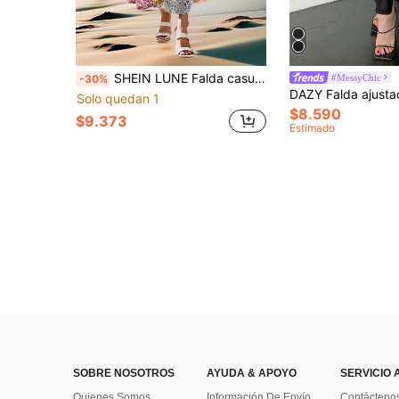
SHEIN LUNE Falda casual con abertura lateral y estampado de flores patchwork para mujer de vacaciones
#MessyChic
-30%
Solo quedan 1
$8.590
$9.373
Estimado
SOBRE NOSOTROS
AYUDA & APOYO
SERVICIO 
Quienes Somos
Información De Envío
Contácteno