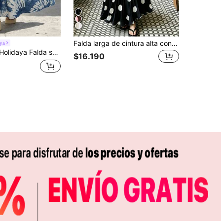
Falda larga de cintura alta con pliegues románticos de lunares en blanco y negro para mujer, sofisticada y elegante para ir al trabajo, oficina, casual, playa, resort, té de la tarde, comodidad en el hogar, estilo joven, nueva llegada de primavera/verano, estética
ya
elta casual con estampado de teñido anudado en azul
$16.190
APP