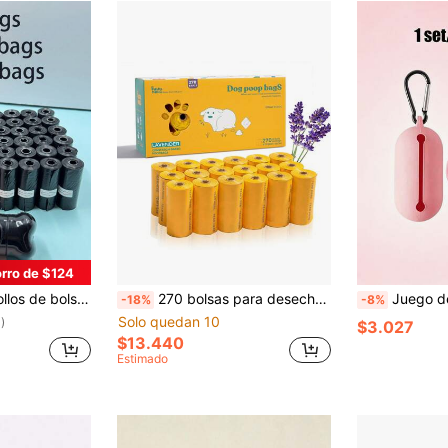
rro de $124
bolsas para recoger las heces de perros/gatos pequeños, limpieza al aire libre
270 bolsas para desechos de perro con aroma a lavanda, bolsas gruesas a prueba de fugas y resistentes a desgarros, fáciles de limpiar
Juego de 3 dispensadores de bolsas para desechos de mascotas, bolsas para heces de perro a prueba de fugas y f
-18%
-8%
Solo quedan 10
)
$3.027
$13.440
Estimado