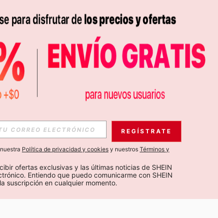
APP
S EXCLUSIVAS, PROMOCIONES Y NOTICIAS DE SHEIN
REGÍSTRATE
Suscribir
a nuestra
Política de privacidad y cookies
y nuestros
Términos y
Suscribirte
cibir ofertas exclusivas y las últimas noticias de SHEIN 
ectrónico. Entiendo que puedo comunicarme con SHEIN 
la suscripción en cualquier momento.
Suscribir