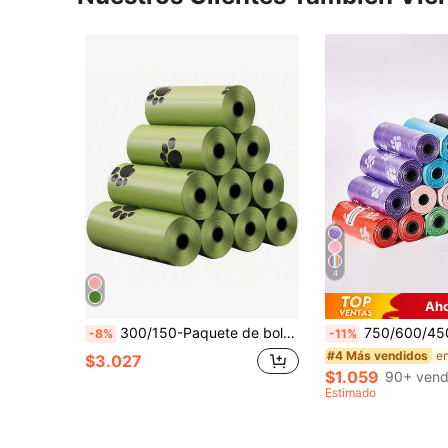
4
Aho
300/150-Paquete de bolsas para excrementos de mascotas, bolsas para excrementos de perro reforzadas a prueba de fugas, bolsas de limpieza multiusos, bolsas para excrementos de aventuras al aire libre, decoración del hogar, bolsas de almacenamiento para fiestas y Navidad. ¡Haz que tu perro sea talla grande feliz! Cosas para gatos, gatos, cosas para cachorros, accesorios para perros, mantener cachorros
750/600/450/300/150 piezas Paquete de bolsas para desechos de perro, portátil, limpieza, bolsas de basura para automóvil, papelera pequeña, bolsas de repuesto para papelera, bolsas de bas
-8%
-11%
#4 Más vendidos
$3.027
$1.059
90+ vend
Estimado