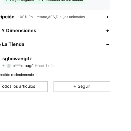
ipción
100% Poliuretano,ABS,Dibujos animados
s Y Dimensiones
 La Tienda
4,70
5
2
sgbowangdz
a***o
pagó
Hace 1 día
M***y
seguido
Hace 1 día
endido recientemente
Todos los artículos
Seguir