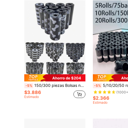
Ahorro de $204
Aho
150/300 piezas Bolsas negras portátiles para desechos de mascotas, fáciles de limpiar (15 piezas/rollo), gruesas y duraderas, a prueba de olores, adecuadas para mascotas al aire libre (gatos y perros)
5/10/20/50 rollos de bolsas gruesas a prueba de fugas para recoger las heces de perros, 
-5%
-5%
$3.886
(1000+
Estimado
$2.366
Estimado