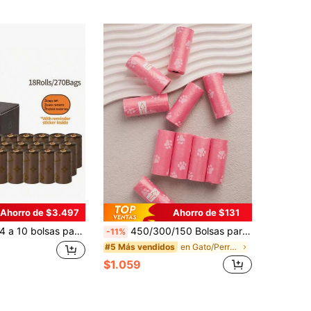
Ahorro de $3.497
Ahorro de $131
10 bolsas para recolección de heces de mascotas con fragancia sutil - Estas bolsas son gruesas, a prueba de fugas y duraderas. Están diseñadas específicamente para recolectar heces de perro y vienen con pegatinas de recordatorio y dispensadores complementarios. Ideal para la limpieza de mascotas pequeñas.
450/300/150 Bolsas para excrementos de perro impresas en rosa, portátiles, limpias, adecuadas para botes de basura del coche y botes de basura pequeños, pueden reemplazar las bolsas de basura ordinarias, bolsas de basura a prueba de fugas específicas para mascotas, adecuadas para paseos de perros al aire libre, bolsas inteligentes para excrementos de perro al aire libre.
-11%
en Gato/Perro Bolsas y dispensadores para excremen
#5 Más vendidos
$1.059