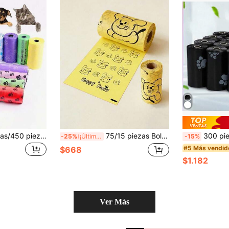
Juego de 150 piezas/450 piezas de bolsas para desechos de mascotas reforzadas y a prueba de fugas, bolsas de limpieza de basura para mascotas, material reforzado y resistente a pinchazos que aísla eficazmente los desechos y evita fugas y desbordamientos, múltiples especificaciones para elegir (15-450 piezas), adecuado para paseos diarios con perros, paseos por el parque, viajes de larga distancia, limpieza del coche y del hogar, compatible con gatos y perros de todos los tamaños, se ajusta a dispensadores portátiles que se pueden colgar en la correa o mochila para un acceso fácil, consumible diario esencial para dueños de mascotas, hace que cada paseo con el perro sea elegante y limpio
75/15 piezas Bolsas para excrementos de perro, Bolsas gruesas para desechos de perro, Bolsas para excrementos de mascotas, Bolsas a prueba de fugas para desechos de mascotas, Bolsas gruesas para recoger excrementos, Bolsas de limpieza multiusos, Haz felices a los perros, Bolsas para excrementos de perro, Bolsas para excrementos de aventura al aire libre, Decoración del hogar, Bolsas de almacenamiento para fiestas y Navidad
300 piezas/20 rollos Bolsas para excrementos de perro, bolsas a prueba de fugas para desechos d
-25%
¡Últimos 3 días
-15%
#5 Más vendid
$668
$1.182
Ver Más