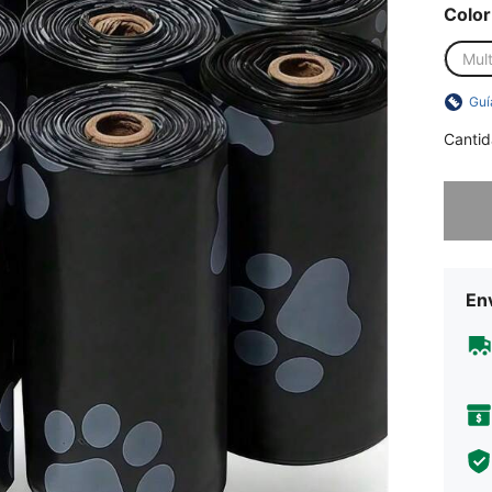
Color
Mult
Guí
Cantid
Lo sent
Env