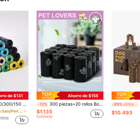
rro de $131
Ahorro de $155
ura para mascotas, bolsas para heces de perro, bolsas herméticas para desechos de mascotas, paseo de perro al aire libre, bolsas para heces de perro al aire libre
300 piezas=20 rollos Bolsas para desechos de mascotas, Bolsas de basura para mascotas a prueba de fugas, Adecuadas para paseos al aire libre con perros (450 piezas=30 rollos, 225 piezas=15 rollos, 150 piezas=10 rollos, 75 piezas=5 rollos, 15 piezas=1 rollo)
4 a 
-12%
-25%
¡Últimos 3 días
$1.135
en Gato/Perro Bolsas y dispensadores para excremen
$10.493
Estimado
idos