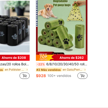
Ahorro de $208
Ahorro de $262
e mascotas, adecuadas para paseos al aire libre (varios tamaños), bolsas para desechos de mascotas gruesas y a prueba de fugas, adecuadas para la limpieza al aire libre, suministros esenciales para mascotas
6/8/10/20/30/40/50 rollos de bolsas para excrementos de perro (15 bolsas por rollo) - Gruesas y duraderas, a prueba de olores. Adecuadas para la limpieza y desinfección en la sanidad alimentaria y el cuidado de las mascotas. Bolsas grandes para desechos de mascotas sin perfume para excrementos de perro, restos de comida, basura, desechos del jardín, heces de animales, pañales de bebé, basura del inodoro.
-22%
en Poliéster Bolsas y dispensadores para excrement
en Gato/Perro Bolsas y dispensadores para excremen
os
#2 Más vendidos
$928
100+ vendidos