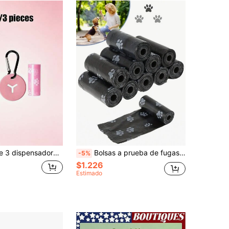
áciles de rasgar para paseos al aire libre, con mosquetón y caja de almacenamiento de silicona portátil, compatible con Le Clips, opciones de varios colores, herramienta de limpieza de desechos de mascotas
Bolsas a prueba de fugas para residuos de mascotas - 1/6/8/10/20/30/40/50 rollos | Gruesas, duraderas y con control de olor para una limpieza higiénica de alimentos y mascotas
-5%
$1.226
Estimado