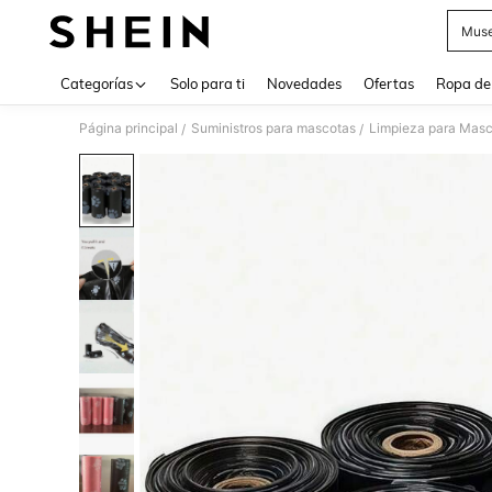
Muse
Use up 
Categorías
Solo para ti
Novedades
Ofertas
Ropa de
Página principal
Suministros para mascotas
Limpieza para Mas
/
/