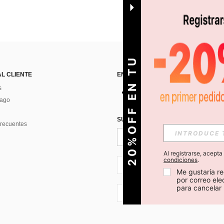
O
2
0
%
O
F
F
E
N
T
U
P
R
I
M
E
R
P
E
D
I
D
AL CLIENTE
ENCUÉNTRANOS EN
s
Pago
SUSCRÍBETE PARA RECIBIR OFERTA
recuentes
Al registrarse, acept
condiciones
.
CL + 56
Me gustaría re
por correo el
para cancelar 
CL + 56