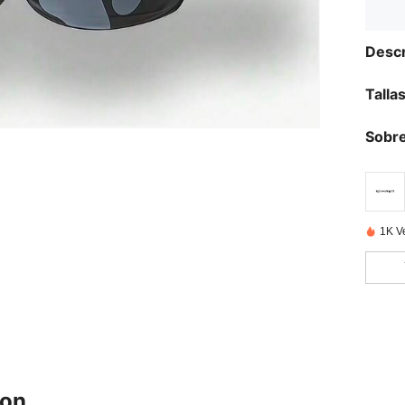
Descr
Talla
Sobre
1K V
ron