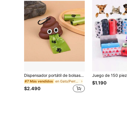
Dispensador portátil de bolsas para desechos de perro para exteriores, cargador de bolsas de caca, herramienta de limpieza, productos para mascotas con forma de heces
en Gato/Perro Bolsas y dispensadores para excremen
#7 Más vendidos
$1.190
$2.490