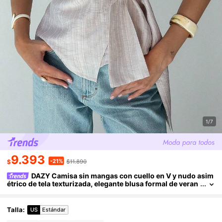
1/7
9.393
-21%
$
$11.890
DAZY Camisa sin mangas con cuello en V y nudo asim
étrico de tela texturizada, elegante blusa formal de veran
o para mujer
Talla
:
US
Estándar