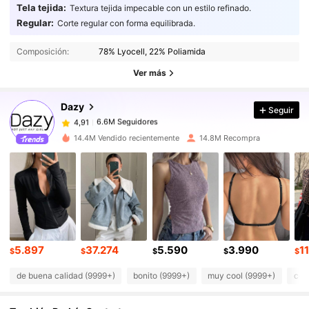
Tela tejida:
Textura tejida impecable con un estilo refinado.
Regular:
Corte regular con forma equilibrada.
6.6M Seguidores
4,91
Composición:
78% Lyocell, 22% Poliamida
6.6M Seguidores
4,91
Ver más
Dazy
Seguir
6.6M Seguidores
4,91
v***s
pagó
Hace 1 día
14.4M Vendido recientemente
14.8M Recompra
6.6M Seguidores
4,91
6.6M Seguidores
4,91
6.6M Seguidores
4,91
5.897
37.274
5.590
3.990
11
$
$
$
$
$
de buena calidad (9999+)
bonito (9999+)
muy cool (9999+)
com
6.6M Seguidores
4,91