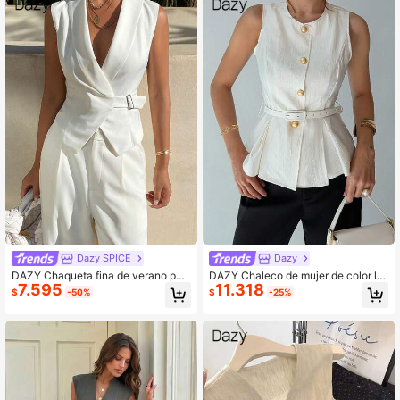
Dazy SPICE
Dazy
DAZY Chaqueta fina de verano par
DAZY Chaleco de mujer de color lis
7.595
11.318
a mujer, sin mangas, de color liso, aj
o ajustado con cinturón, cuello redo
$
-50%
$
-25%
ustada, elegante, básica, formal, ca
ndo, sin mangas, elegante y formal
sual de negocios, para vacaciones,
para el verano
natación, blanca, escolar