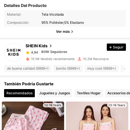
Detalles Del Producto
809K Seguidores
4,94
Material:
Tela tricotada
Composición:
95% Poliéster,5% Elastano
809K Seguidores
4,94
Ver más
SHEIN Kids
Seguir
809K Seguidores
4,94
t***o
pagó
Hace 1 día
15.1M Vendido recientemente
10.2M Recompra
809K Seguidores
4,94
de buena calidad (9999+)
bonito (9999+)
muy cool (9999+)
que
También Podría Gustarte
809K Seguidores
4,94
Recomendados
Juguetes y Juegos
Textiles Hogar
Accesorios de
809K Seguidores
4,94
13-16 Years
13-16 Years
809K Seguidores
4,94