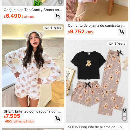
8
Conjunto de Top Cami y Shorts con
Estampado de Cereza Vintage y La
6.490
$
Estimado
zo de Dibujos Animados Dulce, Estil
o Casual Minimalista Ajustado para
Conjunto de pijama de camiseta y p
Adolescentes, Adecuado para Uso
13-16 Years
antalón corto con rayas y lazo brilla
en el Hogar en Verano, Conjunto de
9.752
$
-20%
nte para adolescentes
Cami, Conjunto de Cami y Shorts, C
omodidad Fácil
13-16 Years
SHEIN Enterizo con capucha con ci
7.595
erre y estampado de oso lindo para
$
niñas adolescentes, otoño-invierno
-50%
¡Últimos 2 días
SHEIN Conjunto de pijama de 3 pie