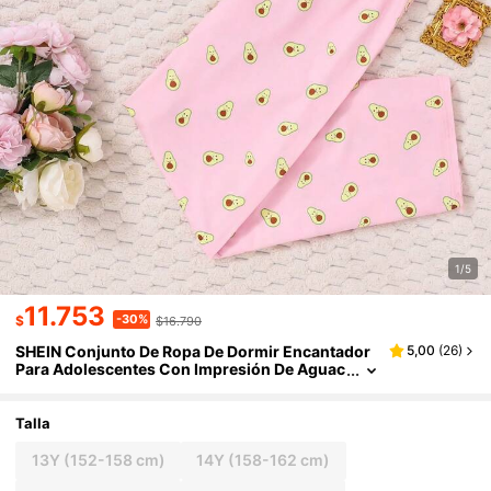
1/5
11.753
-30%
$
$16.790
SHEIN Conjunto De Ropa De Dormir Encantador
5,00
(
26
)
Para Adolescentes Con Impresión De Aguac
ate (pijama)
Talla
13Y
(152-158 cm)
14Y
(158-162 cm)