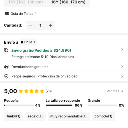
15Y
(162-166 cm)
16Y
(166-170 cm)
Guía de Tallas
Cantidad:
Envío a
Chile
Envío gratis(Pedidos ≥ $24.990)
Entrega estimada:
5-10 Días laborables
Devoluciones gratuitas
Pagos seguros · Protección de privacidad
5,00
(26)
Ver más
Pequeña
La talla corresponde
Grande
4%
96%
0%
funky
(1)
regalo
(1)
muy recomendable
(1)
cómodo
(1)