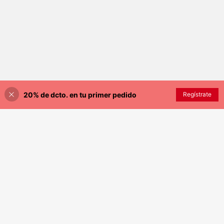
20% de dcto. en tu primer pedido
Regístrate
¡30% DE DESCUENTO!
AÑADIR A LA BOLSA