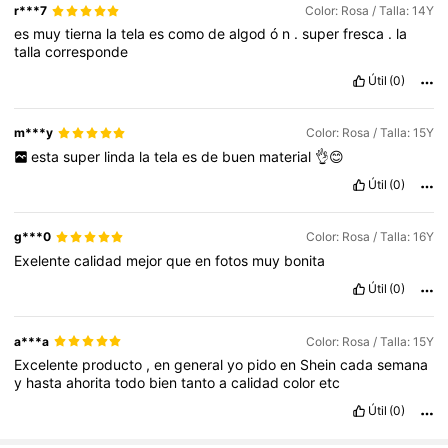
r***7
Color: Rosa / Talla: 14Y
es
muy
tierna
la
tela
es
como
de
algod
ó
n
.
super
fresca
.
la
talla
corresponde
Útil
(0)
m***y
Color: Rosa / Talla: 15Y
esta
super
linda
la
tela
es
de
buen
material
👌😊
Útil
(0)
g***0
Color: Rosa / Talla: 16Y
Exelente
calidad
mejor
que
en
fotos
muy
bonita
Útil
(0)
a***a
Color: Rosa / Talla: 15Y
Excelente
producto
,
en
general
yo
pido
en
Shein
cada
semana
y
hasta
ahorita
todo
bien
tanto
a
calidad
color
etc
Útil
(0)