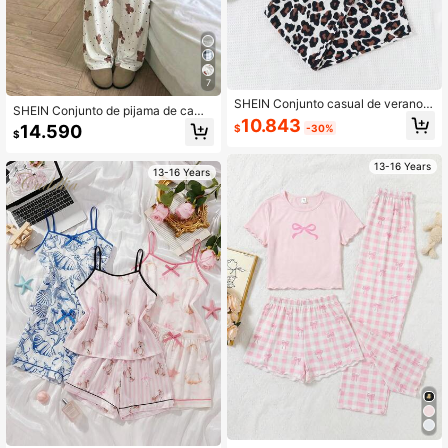
7
SHEIN Conjunto casual de verano d
SHEIN Conjunto de pijama de camis
e 3 piezas para adolescente: camis
10.843
eta de tirantes con gráfico de oso y
14.590
$
-30%
ola estampada con corazones y leo
$
leggings para adolescentes
pardo, pantalones rectos y ropa de
dormir ignífuga
13-16 Years
13-16 Years