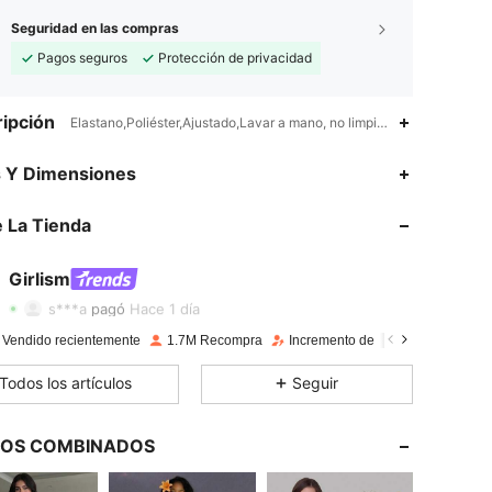
Seguridad en las compras
Pagos seguros
Protección de privacidad
ipción
Elastano,Poliéster,Ajustado,Lavar a mano, no limpiar en seco
s Y Dimensiones
 La Tienda
4,89
4.2K
678K
Girlism
4,89
4.2K
678K
s***a
pagó
Hace 1 día
 Vendido recientemente
1.7M Recompra
Incremento de seguidores de 23
4,89
4.2K
678K
Todos los artículos
Seguir
4,89
4.2K
678K
LOS COMBINADOS
4,89
4.2K
678K