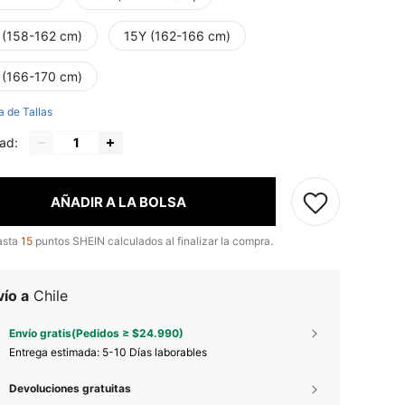
 (158-162 cm)
15Y (162-166 cm)
 (166-170 cm)
a de Tallas
ad:
AÑADIR A LA BOLSA
asta
15
puntos SHEIN calculados al finalizar la compra.
ío a
Chile
Envío gratis(Pedidos ≥ $24.990)
Entrega estimada:
5-10 Días laborables
Devoluciones gratuitas