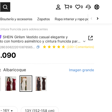
0
0
a. Press Enter to select.
Bisutería y accesorios
Zapatos
Ropa interior y ropa para dormir
Ho
cintura fruncida para adolescentes
SHEIN Girlism Vestido casual elegante y
do con hombro asimétrico y cintura fruncida para
centes
SKU: sk260306222010876565164
(100+ Comentarios)
.090
ICE AND AVAILABILITY
:
Albaricoque
Imagen grande
 - 16Y
13Y (152-158 cm)