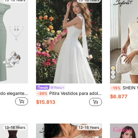
SHEIN Vestido corto ajustado con ho
Pitira
-15%
SHEIN Girlism Vestido elegante y casual de ajuste ceñido con hombro asimétrico y cintura fruncida, de punto verde menta para adolescentes
Pitira Vestidos para adolescentes de niña Tejido/Fiesta/Vacaciones/Bufanda sin mangas hombro asimétrico espalda descubierta, Vestido de noche para niñas, Cena, Fiesta, Concierto, Ceremonia de graduación
-30%
$6.877
$15.813
13-16 Years
13-16 Years