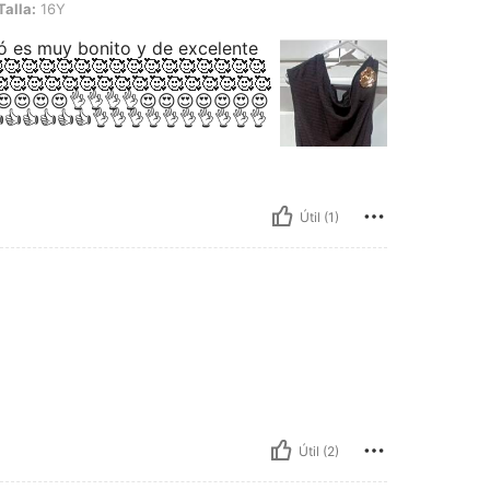
Talla:
16Y
ó es muy bonito y de excelente
🥰🥰🥰🥰🥰🥰🥰🥰🥰🥰🥰🥰🥰🥰🥰
🥰🥰🥰🥰🥰🥰🥰🥰🥰🥰🥰🥰🥰🥰🥰
😍😍😍😍👌👌👌👌😍😍😍😍😍😍😍
👍👍👍👍👍👌👌👌👌👌👌👌👌👌👌
Útil (1)
Útil (2)