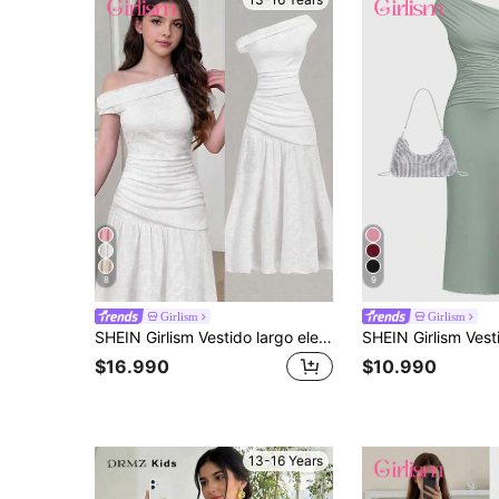
8
9
Girlism
Girlism
SHEIN Girlism Vestido largo elegante con hombros fruncidos y ribete de encaje para adolescentes, adecuado para ir al trabajo y ocasiones formales
$16.990
$10.990
13-16 Years