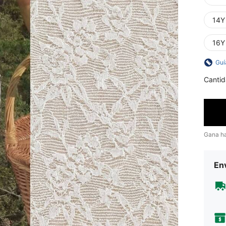
14Y
16Y
Guí
Cantid
Gana h
Env