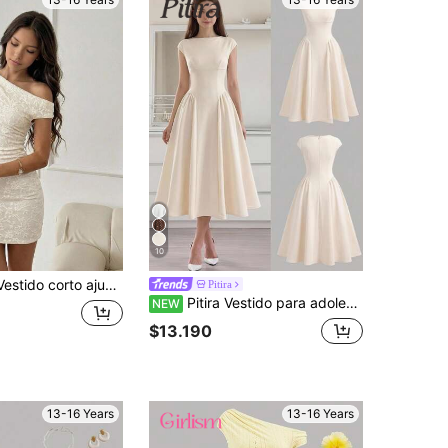
10
mbro asimétrico, encaje y fruncido para vacaciones de verano de adolescentes
Pitira
Pitira Vestido para adolescente, vestido para adolescentes, vestido casual elegante vintage con falda larga abullonada, vestido vintage con cintura ceñida y falda larga, vestido blanco elegante con fruncido en línea A, adecuado para bodas, citas, salidas, lindo, vestido blanco estilo francés con cintura ceñida
NEW
$13.190
13-16 Years
13-16 Years