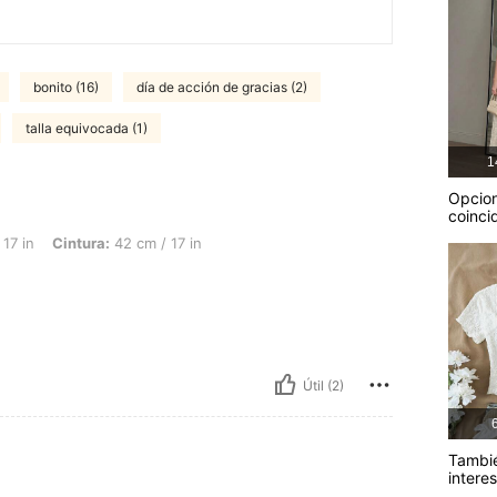
bonito (16)
día de acción de gracias (2)
talla equivocada (1)
1
Opcio
coinci
ura: 42 cm / 17 in, Caderas: 44 cm / 17 in, Color: Burdeos, Talla: 15Y
17 in
Cintura:
42 cm / 17 in
Útil (2)
6
Tambi
intere