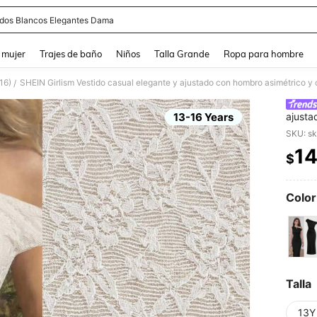
idos Blancos Elegantes Dama
and down arrow keys to navigate search Búsqueda reciente and Busca y Encuentr
 mujer
Trajes de baño
Niños
Talla Grande
Ropa para hombre
16)
SHEIN Girlism Vestido casual elegante y ajustado con hombro asimétrico y 
/
13-16 Years
ajusta
adoles
14
$
PR
Color
Talla
13Y