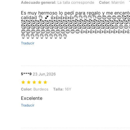
Adecuado general: La talla corresponde, Color: Marrón, Talla: 16Y
Adecuado general:
La talla corresponde
Color:
Marrón
Es muy hermoso lo pedí para regalo y me encant
calidad 👌 💕 👍👍👍👍👍👌👌👌👌👌😍😍😍😍😍🥰
🥰🥰🥰🥰🥰🥰🥰🥰🥰🥰🥰🥰🥰🥰🥰🥰🥰🥰🥰🥰🥰🥰🥰
🥰🥰🥰🥰🥰🥰🥰🥰🥰🥰🥰🥰🥰🥰🥰🥰🥰🥰🥰🥰😍😍
😍😍😍😍😍😍😍😍😍😍😍😍👍👍👍👍👍👍👍👍👍👍👍
👌👌👌👌👌👌👌👌👌👌
Traducir
5***9
23 Jun,2026
Color: Burdeos, Talla: 16Y
Color:
Burdeos
Talla:
16Y
Excelente
Traducir