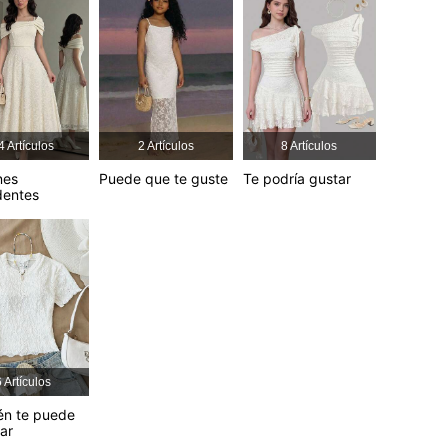
4,89
4.2K
678K
4,89
4.2K
678K
4 Artículos
2 Artículos
8 Artículos
4,89
4.2K
678K
nes
Puede que te guste
Te podría gustar
dentes
4,89
4.2K
678K
4,89
4.2K
678K
 Artículos
én te puede
sar