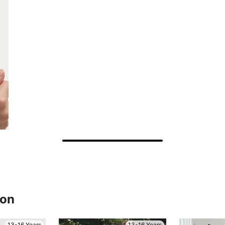
ron
13-16 Years
13-16 Years