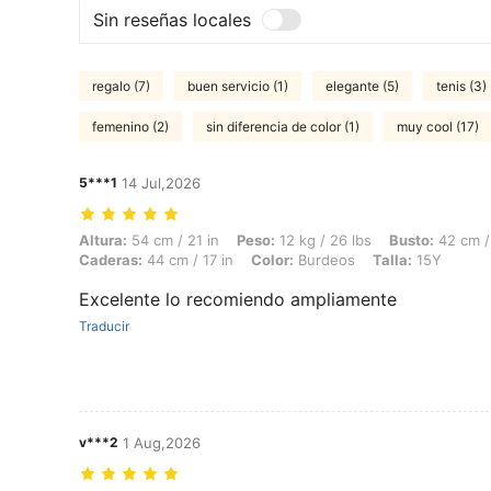
Sin reseñas locales
regalo (7)
buen servicio (1)
elegante (5)
tenis (3)
femenino (2)
sin diferencia de color (1)
muy cool (17)
5***1
14 Jul,2026
Altura: 54 cm / 21 in, Peso: 12 kg / 26 lbs, Busto: 42 cm / 17 in, Cint
Altura:
54 cm / 21 in
Peso:
12 kg / 26 lbs
Busto:
42 cm / 
Caderas:
44 cm / 17 in
Color:
Burdeos
Talla:
15Y
Excelente lo recomiendo ampliamente
Traducir
v***2
1 Aug,2026