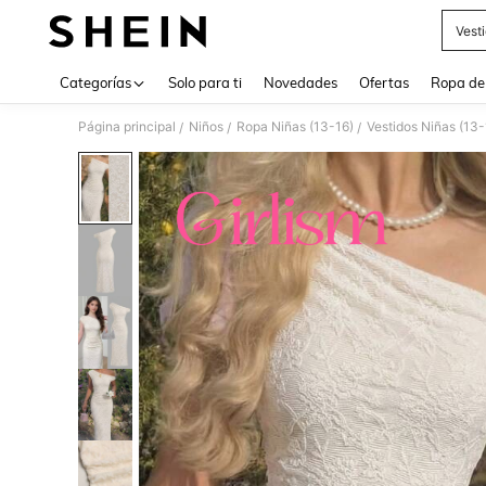
Vest
Use up 
Categorías
Solo para ti
Novedades
Ofertas
Ropa de
Página principal
Niños
Ropa Niñas (13-16)
Vestidos Niñas (13-
/
/
/