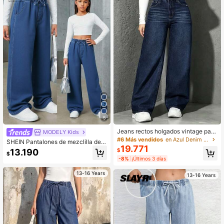
5
Jeans rectos holgados vintage para
MODELY Kids
adolescente
#6 Más vendidos
en Azul Denim para chicas adolescentes
SHEIN Pantalones de mezclilla de p
19.771
ierna ancha para niños grandes, nu
13.190
$
$
eva llegada de todas las estacione
-8%
¡Últimos 3 días
s, estilo vintage casual, color azul
medio de mezclilla, vacaciones, cin
13-16 Years
13-16 Years
tura elástica con cordón decorativ
o, ajuste y ancho suelto, tela de me
zclilla de algodón cómoda, versátil
para combinar con camisetas, salid
as diarias de vacaciones y reunione
s, de mezclilla de algodón para toda
s las estaciones