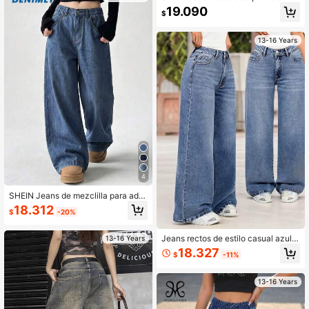
os y sueltos, de estilo estudiantil, có
a con lavado sólido para adolescen
19.090
modos y versátiles, de corte fino y a
$
tes, ropa de calle para volver a la es
juste ceñido, con cintura alta y pier
cuela para niñas
na ancha.
13-16 Years
4
SHEIN Jeans de mezclilla para adol
escentes, pantalones de mezclilla c
18.312
$
-20%
ruda azul de pierna ancha con cintu
ra elástica, cintura elástica cómoda
y casual, versátil para combinar en
Jeans rectos de estilo casual azul
13-16 Years
verano, pantalones largos adecuad
marino para adolescentes
18.327
os para salidas, ir al trabajo, la escu
$
-11%
ela, esencial diario
13-16 Years