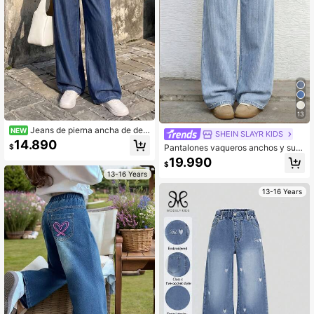
13
Jeans de pierna ancha de deni
NEW
SHEIN SLAYR KIDS
m azul oscuro lavado vintage clásic
14.890
Pantalones vaqueros anchos y suel
$
o para adolescentes, moda casual d
tos con cordón en la cintura para ad
e uso diario, adecuado para la escu
19.990
$
olescentes, de verano, casuales y d
ela, la escuela, la temporada de reg
13-16 Years
e moda, para vacaciones, estilo call
reso a la escuela
ejero de los años 2000, cómodos y
13-16 Years
suaves, pantalones vaqueros cómo
dos y suaves, pantalones de vacaci
ones lindos