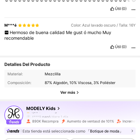
☺️☺️☺️☺️☺️☺️☺️☺️☺️☺️☺️☺️☺️☺️☺️☺️☺️☺️☺️☺️☺️☺️☺️☺️☺️☺️☺️☺️☺️
Útil
(0)
☺️☺️☺️☺️☺️☺️☺️☺️☺️☺️☺️☺️☺️☺️☺️☺️☺️☺️☺️☺️☺️☺️☺️☺️☺️☺️☺️☺️☺️
☺️☺️☺️☺️☺️☺️☺️☺️☺️☺️☺️☺️☺️☺️☺️☺️☺️☺️☺️☺️☺️☺️☺️☺️☺️☺️☺️☺️☺️
☺️.
M***é
Color: Azul lavado oscuro / Talla: 16Y
Hermoso
de
buena
calidad
Me
gust
ó
mucho
Muy
recomendable
Útil
(0)
Detalles Del Producto
272K Seguidores
4,90
Material:
Mezclilla
Composición:
87% Algodón, 10% Viscosa, 3% Poliéster
272K Seguidores
4,90
Ver más
MODELY Kids
272K Seguidores
4,90
t***9
pagó
Hace 1 día
890K Recompra
Aumento de ventasd de 101%
Increment
272K Seguidores
4,90
Esta tienda está seleccionada como
「Botique de moda」