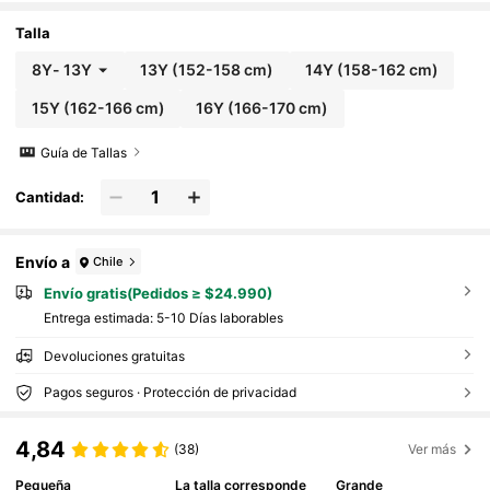
ropa de calle y uso diario para adolescentes, pri
mavera a verano, rave, festival y streetwear
Talla
8Y
-
13Y
13Y
(152-158 cm)
14Y
(158-162 cm)
15Y
(162-166 cm)
16Y
(166-170 cm)
Guía de Tallas
Cantidad:
Envío a
Chile
Envío gratis(Pedidos ≥ $24.990)
Entrega estimada:
5-10 Días laborables
Devoluciones gratuitas
Pagos seguros · Protección de privacidad
4,84
(38)
Ver más
Pequeña
La talla corresponde
Grande