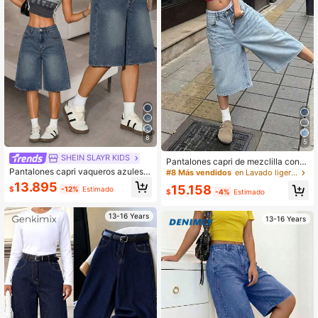
8
5
SHEIN SLAYR KIDS
Pantalones capri de mezclilla con b
olsillos y cremallera, sueltos y versá
Pantalones capri vaqueros azules d
#8 Más vendidos
en Lavado ligero Pantalones cortos de mezclilla pa
tiles, para adolescentes
e corte holgado para adolescentes
13.895
15.158
$
-12%
Estimado
$
-4%
Estimado
13-16 Years
13-16 Years