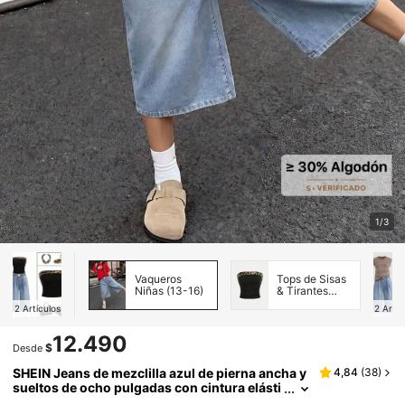
1/3
Vaqueros
Tops de Sisas
Niñas (13-16)
& Tirantes
Niñas (13-16)
2
Artículos
2
Artíc
12.490
$
Desde
SHEIN Jeans de mezclilla azul de pierna ancha y
4,84
(
38
)
sueltos de ocho pulgadas con cintura elásti
ca y diseño versátil, estilo Y2K vintage cool,