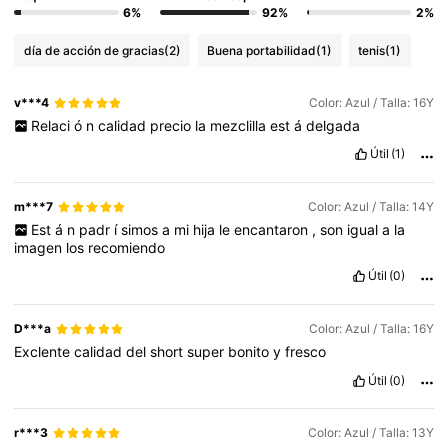
6%
92%
2%
día de acción de gracias
(2)
Buena portabilidad
(1)
tenis
(1)
v***4
Color: Azul / Talla: 16Y
Relaci
ó
n
calidad
precio
la
mezclilla
est
á
delgada
Útil
(1)
m***7
Color: Azul / Talla: 14Y
Est
á
n
padr
í
simos
a
mi
hija
le
encantaron
,
son
igual
a
la
imagen
los
recomiendo
Útil
(0)
D***a
Color: Azul / Talla: 16Y
Exclente
calidad
del
short
super
bonito
y
fresco
Útil
(0)
r***3
Color: Azul / Talla: 13Y