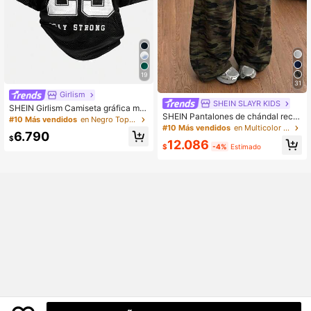
19
31
Girlism
SHEIN SLAYR KIDS
SHEIN Girlism Camiseta gráfica min
SHEIN Pantalones de chándal recto
imalista con letras y números para a
#10 Más vendidos
en Negro Tops para chicas adolescentes
s de cintura media con estampado
dolescentes, adecuada para el vera
#10 Más vendidos
en Multicolor Pantalones de chicas adolescentes
6.790
de camuflaje, cómodos y versátiles
no y juegos deportivos
$
12.086
para uso diario casual, estilo para a
$
-4%
Estimado
dolescentes de todas las estacione
s