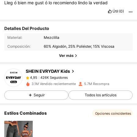
Lleg
ó
bien
me
gust
ó
lo
recomiendo
lindo
la
verdad
Útil
(0)
Detalles Del Producto
426K Seguidores
4,95
Material:
Mezclilla
Composición:
60% Algodón, 25% Poliéster, 15% Viscosa
426K Seguidores
4,95
Ver más
SHEIN EVRYDAY Kids
426K Seguidores
4,95
r***n
pagó
Hace 1 día
3.1M Vendido recientemente
5.7M Recompra
426K Seguidores
4,95
Seguir
Todos los artículos
Estilos Combinados
426K Seguidores
4,95
Opciones coincidentes
426K Seguidores
4,95