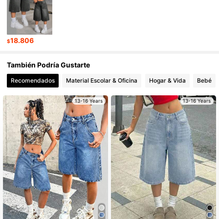
426K Seguidores
4,95
18.806
$
426K Seguidores
4,95
También Podría Gustarte
Recomendados
Material Escolar & Oficina
Hogar & Vida
Bebé
426K Seguidores
4,95
13-16 Years
13-16 Years
426K Seguidores
4,95
426K Seguidores
4,95