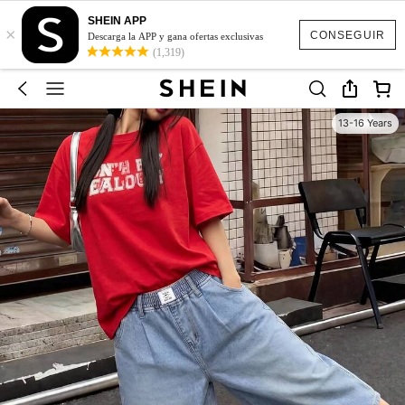
SHEIN APP
×
CONSEGUIR
Descarga la APP y gana ofertas exclusivas
(1,319)
13-16 Years