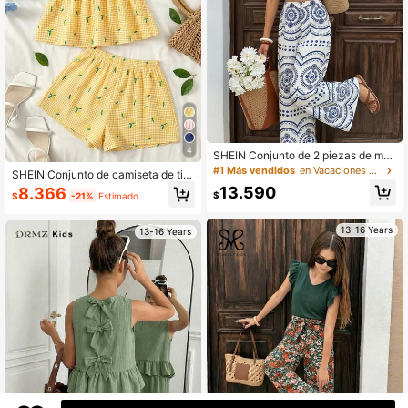
4
SHEIN Conjunto de 2 piezas de mo
da para adolescentes con top tubo
#1 Más vendidos
en Vacaciones Conjuntos para chicas adolescentes
SHEIN Conjunto de camiseta de tira
corto y pantalones de pierna ancha
ntes y pantalones cortos con estam
13.590
8.366
con estampado de plantas estilo fra
$
$
-21%
Estimado
pado de cuadros en acuarela, lazo
ncés, conjunto de 2 piezas con top
en la cintura, espalda descubierta,
camisola con estampado bohemio
para chicas adolescentes, ideal par
13-16 Years
+ falda maxi de pierna ancha de cin
13-16 Years
a vacaciones en la playa, fiestas, e
tura alta, diseño de estampado boh
stilo vintage chic y uso diario en pri
emio azul y blanco, traje de diseño
mavera y verano
estilo resort, atuendos de vacacion
es en la playa para adolescentes, at
uendos de vacaciones de verano, c
onjunto casual liso