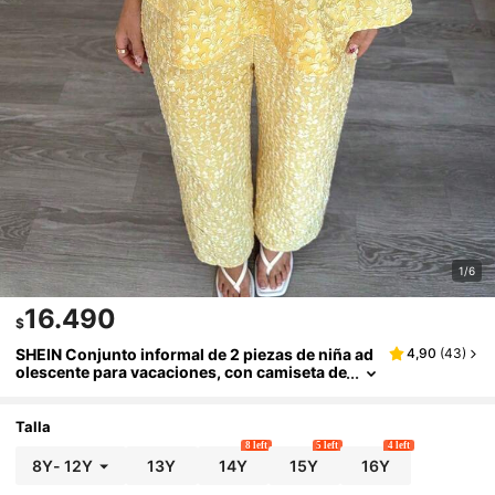
1/6
16.490
$
SHEIN Conjunto informal de 2 piezas de niña ad
4,90
(
43
)
olescente para vacaciones, con camiseta de
tirantes finos y estampado texturizado ama
rillo, y pantalones largos
Talla
8 left
5 left
4 left
8Y
-
12Y
13Y
14Y
15Y
16Y