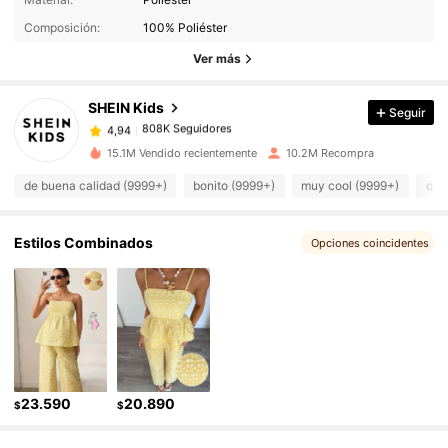
Composición:
100% Poliéster
808K Seguidores
4,94
Ver más
SHEIN Kids
Seguir
808K Seguidores
4,94
5***1
pagó
Hace 1 día
15.1M Vendido recientemente
10.2M Recompra
808K Seguidores
4,94
de buena calidad (9999+)
bonito (9999+)
muy cool (9999+)
que
Estilos Combinados
808K Seguidores
4,94
Opciones coincidentes
808K Seguidores
4,94
808K Seguidores
4,94
23.590
20.890
$
$
808K Seguidores
4,94