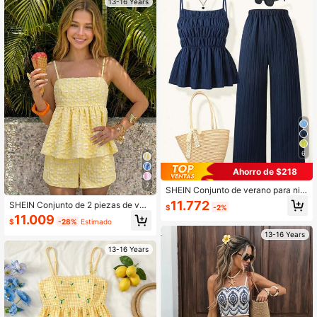
13-16 Years
lo Preppy Tejido
6
Ahorro de $218
7
SHEIN Conjunto de verano para niñ
as preadolescentes de 2 piezas con
11.772
SHEIN Conjunto de 2 piezas de ver
$
-2%
top de tirantes y pantalones de pier
ano para adolescentes: top de tirant
11.009
na ancha con dobladillo con volant
$
-28%
Estimado
es con volantes y estampado floral j
es para vacaciones
acquard amarillo sólido, y shorts am
13-16 Years
arillos
13-16 Years