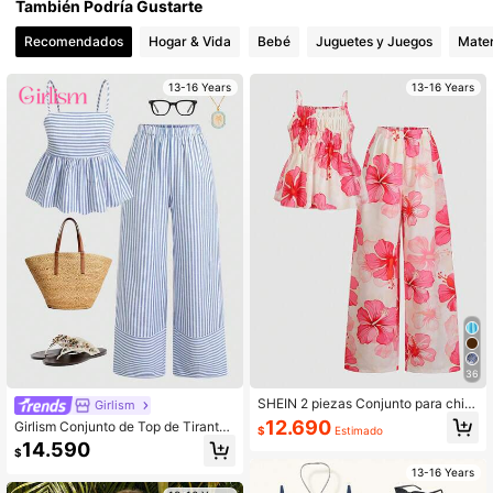
También Podría Gustarte
Recomendados
Hogar & Vida
Bebé
Juguetes y Juegos
Mater
808K Seguidores
4,94
13-16 Years
13-16 Years
808K Seguidores
4,94
808K Seguidores
4,94
36
SHEIN 2 piezas Conjunto para chic
Girlism
as adolescentes, Camiseta de tirant
12.690
Girlism Conjunto de Top de Tirantes
$
Estimado
es con cintura fruncida, Tela con te
a Rayas Azules y Pantalones de Pie
14.590
xtura tejida, Pantalones rectos de pi
$
rna Ancha para Chicas Adolescente
erna ancha con cintura elástica, Co
s, Conjunto de Dos Piezas Casual p
13-16 Years
njunto casual de verano
ara Vacaciones y Días Festivos, Esti