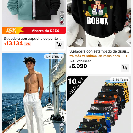
Ahorro de $256
Sudadera con capucha de punto inf
13.134
ormal con bloques de color para ad
$
-2%
olescentes varones
Sudadera con estampado de dibujo
s animados de juego americano call
#4 Más vendidos
en Vacaciones Sudaderas para chicos adolescentes
13-16 Years
ejero, adecuada para uso en otoño/i
50+ vendidos
nvierno, para adolescentes varones
6.990
$
13-16 Years