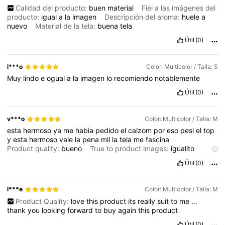
Calidad del producto:
buen
material
Fiel a las imágenes del
producto:
igual
a
la
imagen
Descripción del aroma:
huele
a
nuevo
Material de la tela:
buena
tela
Útil
(0)
i***o
Color: Multicolor / Talla: S
Muy
lindo
e
ogual
a
la
imagen
lo
recomiendo
notablemente
Útil
(0)
v***o
Color: Multicolor / Talla: M
esta
hermoso
ya
me
habia
pedido
el
calzom
por
eso
pesi
el
top
y
esta
hermoso
vale
la
pena
mil
la
tela
me
fascina
Product quality:
bueno
True to product images:
igualito
Smell description:
ningumo
Fabric material:
bueno
Fit:
Útil
(0)
hermoso
l***e
Color: Multicolor / Talla: M
Product Quality:
love
this
product
its
really
suit
to
me
…
thank
you
looking
forward
to
buy
again
this
product
Útil
(0)