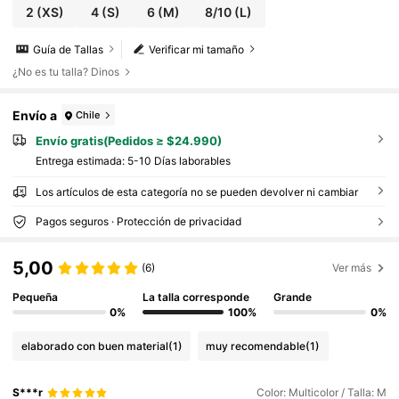
2
(XS)
4
(S)
6
(M)
8/10
(L)
Guía de Tallas
Verificar mi tamaño
¿No es tu talla? Dinos
Envío a
Chile
Envío gratis(Pedidos ≥ $24.990)
Entrega estimada:
5-10 Días laborables
Los artículos de esta categoría no se pueden devolver ni cambiar
Pagos seguros · Protección de privacidad
5,00
(6)
Ver más
Pequeña
La talla corresponde
Grande
0%
100%
0%
elaborado con buen material
(1)
muy recomendable
(1)
S***r
Color: Multicolor / Talla: M