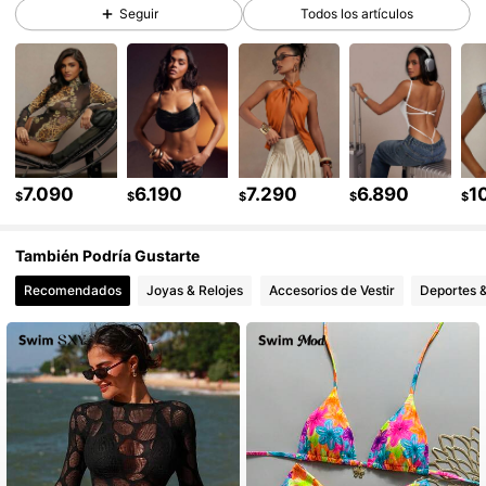
Seguir
Todos los artículos
984K Seguidores
4,87
984K Seguidores
4,87
7.090
6.190
7.290
6.890
1
984K Seguidores
4,87
$
$
$
$
$
También Podría Gustarte
984K Seguidores
4,87
Recomendados
Joyas & Relojes
Accesorios de Vestir
Deportes &
984K Seguidores
4,87
984K Seguidores
4,87
984K Seguidores
4,87