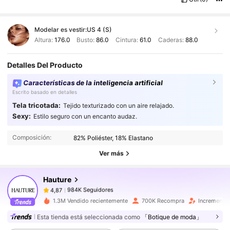
Modelar es vestir:
US 4 (S)
Altura:
176.0
Busto:
86.0
Cintura:
61.0
Caderas:
88.0
Detalles Del Producto
Características de la inteligencia artificial
Escrito basado en detalles
Tela tricotada:
Tejido texturizado con un aire relajado.
Sexy:
Estilo seguro con un encanto audaz.
984K Seguidores
4,87
Composición:
82% Poliéster, 18% Elastano
984K Seguidores
4,87
Ver más
Hauture
984K Seguidores
4,87
c***r
pagó
Hace 1 día
1.3M Vendido recientemente
700K Recompra
Incremento 
Esta tienda está seleccionada como
「Botique de moda」
984K Seguidores
4,87