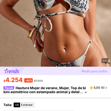
1/5
4.254
-40%
$
$7.090
Hauture Mujer de verano, Mujer, Top de bi
5,00
(
6
)
kini asimétrico con estampado animal y detal
les de cuentas, Traje de baño, Playa, Vacacio
nes
Talla
:
US
Estándar