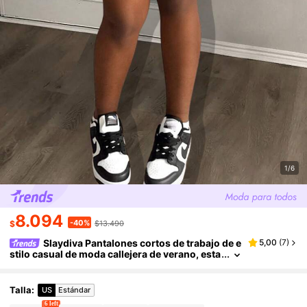
1/6
8.094
-40%
$
$13.490
Slaydiva Pantalones cortos de trabajo de e
5,00
(
7
)
stilo casual de moda callejera de verano, esta
mpado de camuflaje, con bolsillos, peto, pant
alones cortos para mujer
Talla
:
US
Estándar
6 left