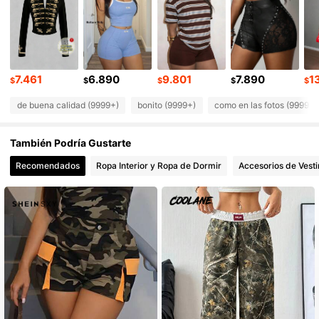
1.1M Seguidores
4,92
1.1M Seguidores
4,92
7.461
6.890
9.801
7.890
1
$
$
$
$
$
de buena calidad (9999+)
bonito (9999+)
como en las fotos (9999+)
1.1M Seguidores
4,92
También Podría Gustarte
1.1M Seguidores
4,92
Recomendados
Ropa Interior y Ropa de Dormir
Accesorios de Vesti
1.1M Seguidores
4,92
1.1M Seguidores
4,92
1.1M Seguidores
4,92