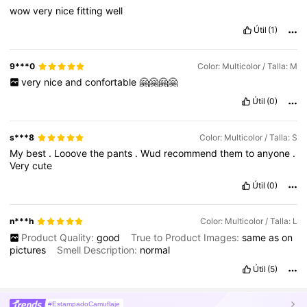
wow
very
nice
fitting
well
Útil
(1)
9***0
Color: Multicolor / Talla: M
very
nice
and
confortable
🤗🤗🤗🤗
Útil
(0)
s***8
Color: Multicolor / Talla: S
My
best
.
Looove
the
pants
.
Wud
recommend
them
to
anyone
.
Very
cute
Útil
(0)
n***h
Color: Multicolor / Talla: L
Product Quality:
good
True to Product Images:
same
as
on
pictures
Smell Description:
normal
Útil
(5)
#EstampadoCamuflaje