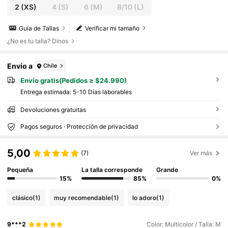
2
(XS)
4
(S)
6
(M)
8/10
(L)
Guía de Tallas
Verificar mi tamaño
¿No es tu talla? Dinos
Envío a
Chile
Envío gratis(Pedidos ≥ $24.990)
Entrega estimada:
5-10 Días laborables
Devoluciones gratuitas
Pagos seguros · Protección de privacidad
5,00
(7)
Ver más
Pequeña
La talla corresponde
Grande
15%
85%
0%
clásico
(1)
muy recomendable
(1)
lo adoro
(1)
9***2
Color: Multicolor / Talla: M