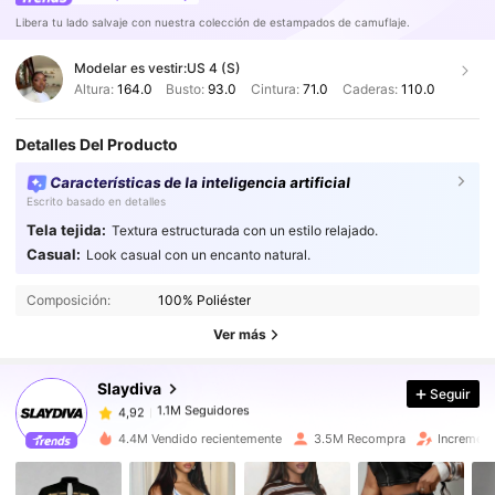
Libera tu lado salvaje con nuestra colección de estampados de camuflaje.
Modelar es vestir:
US 4 (S)
Altura:
164.0
Busto:
93.0
Cintura:
71.0
Caderas:
110.0
Detalles Del Producto
Características de la inteligencia artificial
Escrito basado en detalles
Tela tejida:
Textura estructurada con un estilo relajado.
Casual:
Look casual con un encanto natural.
1.1M Seguidores
4,92
Composición:
100% Poliéster
1.1M Seguidores
4,92
Ver más
Slaydiva
Seguir
1.1M Seguidores
4,92
c***l
pagó
Hace 1 día
4.4M Vendido recientemente
3.5M Recompra
Increment
1.1M Seguidores
4,92