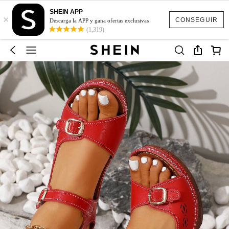
SHEIN APP
×
CONSEGUIR
Descarga la APP y gana ofertas exclusivas
(1,319)