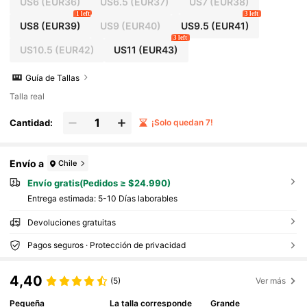
US6
(EUR36)
US6.5
(EUR37)
US7
(EUR38)
1 left
3 left
US8
(EUR39)
US9
(EUR40)
US9.5
(EUR41)
3 left
US10.5
(EUR42)
US11
(EUR43)
Guía de Tallas
Talla real
Cantidad:
¡Solo quedan 7!
Envío a
Chile
Envío gratis(Pedidos ≥ $24.990)
Entrega estimada:
5-10 Días laborables
Devoluciones gratuitas
Pagos seguros · Protección de privacidad
4,40
(5)
Ver más
Pequeña
La talla corresponde
Grande