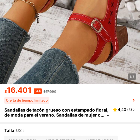
1/5
16.401
-4%
$
$17.090
Oferta de tiempo limitado
Sandalias de tacón grueso con estampado floral,
4,40
(
5
)
de moda para el verano. Sandalias de mujer c
on puntera abierta, tacón alto y una sola tira,
de escote bajo.
Talla
US