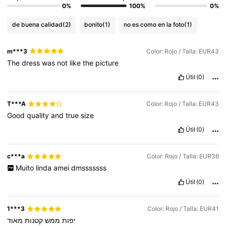
0%
100%
0%
de buena calidad
(2)
bonito
(1)
no es como en la foto
(1)
m***3
Color: Rojo / Talla: EUR43
The
dress
was
not
like
the
picture
Útil
(0)
T***A
Color: Rojo / Talla: EUR43
Good
quality
and
true
size
Útil
(0)
c***a
Color: Rojo / Talla: EUR36
Muito
linda
amei
dmsssssss
Útil
(0)
1***3
Color: Rojo / Talla: EUR41
יפות
ממש
קטנות
מאוד