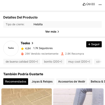
Útil
(0)
Detalles Del Producto
1.7K Seguidores
4,84
Tipo de cierre:
Hebilla
Ver más
1.7K Seguidores
4,84
Teeke
Seguir
1.7K Seguidores
4,84
m***a
pagó
Hace 1 día
26K Vendido recientemente
2.8K Recompra
1.7K Seguidores
de buena calidad (200+)
bonito (200+)
muy cool (200+)
cómod
4,84
También Podría Gustarte
1.7K Seguidores
4,84
Recomendados
Joyas & Relojes
Accesorios de Vestir
Belleza & 
1.7K Seguidores
4,84
1.7K Seguidores