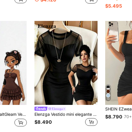
$5.495
10
Elenzga
con cuello halter y drapeado para citas y fiestas
Elenzga Vestido mini elegante de mujer de unicolor con contraste de malla, manga corta y ajuste ceñido
$8.790
70+
$8.490