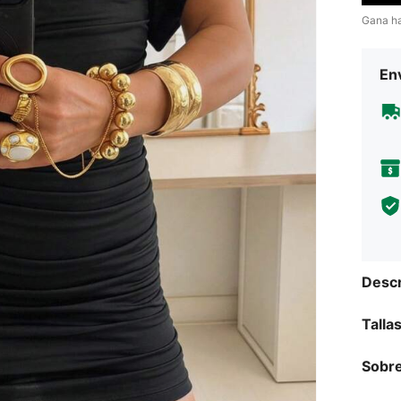
Gana h
Env
Descr
Talla
Sobre