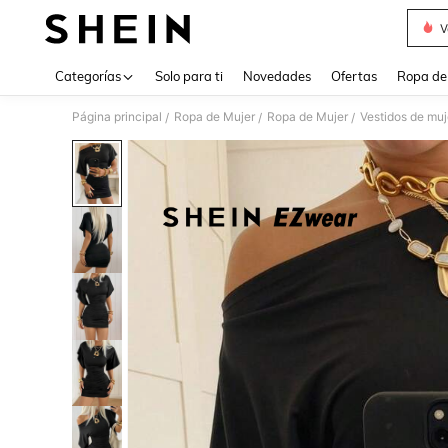
V
Use up 
Categorías
Solo para ti
Novedades
Ofertas
Ropa de
Página principal
Ropa de Mujer
Ropa de Mujer
Vestidos de muj
/
/
/