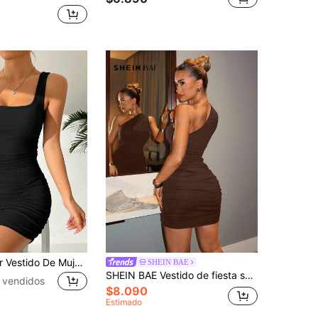
SHEIN EZwear Vestido De Mujer Sin Mangas Y Plisado Con Cuello Cuadrado Y Color Sólido
SHEIN BAE
SHEIN BAE Vestido de fiesta sexy de un hombro con estampado de smock para mujer
 vendidos
$8.090
Estimado