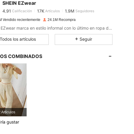
SHEIN EZwear
4,91
17K
1.9M
Calificación
Artículos
Seguidores
M Vendido recientemente
24.1M Recompra
SHEIN EZwear marca en estilo informal con lo último en ropa desenfadada.
4,91
17K
1.9M
Todos los artículos
Seguir
4,91
17K
1.9M
LOS COMBINADOS
4,91
17K
1.9M
4,91
17K
1.9M
4,91
17K
1.9M
 Artículos
4,91
17K
1.9M
ría gustar