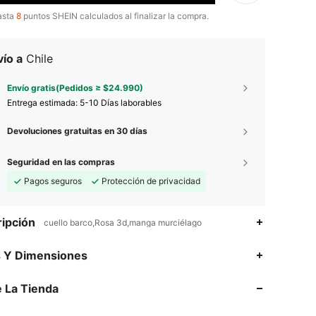
asta
8
puntos SHEIN calculados al finalizar la compra.
ío a
Chile
Envío gratis(Pedidos ≥ $24.990)
Entrega estimada:
5-10 Días laborables
Devoluciones gratuitas en 30 días
Seguridad en las compras
Pagos seguros
Protección de privacidad
ipción
cuello barco,Rosa 3d,manga murciélago
s Y Dimensiones
4,91
17K
1.9M
 La Tienda
4,91
17K
1.9M