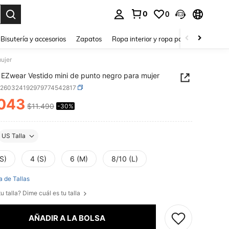
0
0
a. Press Enter to select.
Bisutería y accesorios
Zapatos
Ropa interior y ropa para dormir
Ho
ujer
EZwear Vestido mini de punto negro para mujer
z260324192979774542817
.043
$11.490
-30%
ICE AND AVAILABILITY
US Talla
S)
4 (S)
6 (M)
8/10 (L)
a de Tallas
u talla? Dime cuál es tu talla
AÑADIR A LA BOLSA