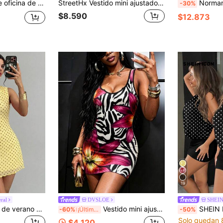
Sweetra Vestido de oficina de moda para mujer, vestido ajustado minimalista sexy con decoración metálica, elegante vestido romántico para citas, té de la tarde, fiesta mini
StreetHx Vestido mini ajustado con top corto sexy y revelador con decoración de ojetes metálicos, adecuado para uso casual, citas, festivales de música, vacaciones y estilo callejero
Normani Vestido mini negro de verano para mujer estilo club 
-30%
$8.590
$12.873
19
ral
DVSLOE
SHEIN
Firerie Vestido mini de verano para mujer con lunares amarillos, elegante vestido de fiesta de té con hombros descubiertos y malla retro para vacaciones y playa, vestido de graduación y baile de graduación
Vestido mini ajustado sin mangas DVSLOE para mujer, estilo elegante Y2K de verano con estampado de rayas de cebra y lirios, negro, blanco y rojo, estilo casual de calle, vestido tipo tank para fiesta, adecuado para uso diario, salidas a la calle, reuniones casuales, vacaciones, fiestas de fin de semana, ropa de verano para mujer, vestido de salida, vestido con estampado animal y floral, vestido tipo tank, vestido de verano para mujer
SHEIN ICON Vestido mini ajustado casual 
-60%
¡Últimos 3 días
-50%
Solo quedan 
$4.120