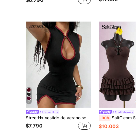
$8.790
7
StreetHx
SaltGleam
StreetHx Vestido de verano sexy para citas con diseño de bloques de color y recortes para mujer
SaltGleam SaltGleam Vestido mini sexy de unicolor 
-30%
$7.790
$10.003