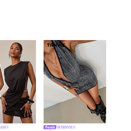
4,91
17K
1.9M
ANI
TRNVIE