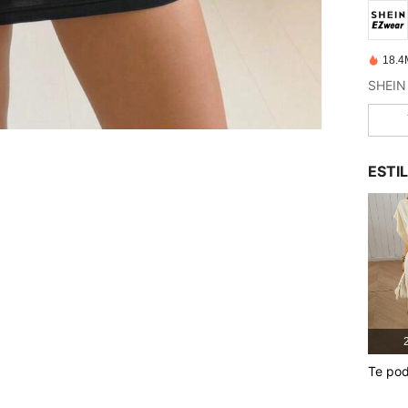
18.4
ESTI
2
Te pod