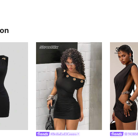
ron
#BrillaEnElCentro
NORM