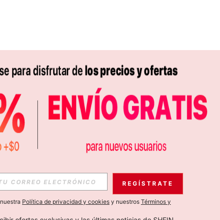
APP
S EXCLUSIVAS, PROMOCIONES Y NOTICIAS DE SHEIN
REGÍSTRATE
Suscribir
a nuestra
Política de privacidad y cookies
y nuestros
Términos y
Suscribirte
cibir ofertas exclusivas y las últimas noticias de SHEIN 