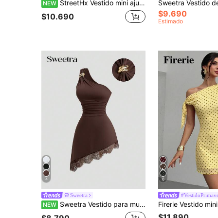
StreetHx Vestido mini ajustado sin mangas sexy para mujeres, estilo europeo y americano, vestido ajustado con abertura lateral en la cintura y decoración de remaches
NEW
$9.690
$10.690
Estimado
4
6
Sweetra
#VestidoPrimave
Sweetra Vestido para mujer negro de encaje de pestañas, estilo vintage romántico y sexy, para joven y mujer madura, casual, cita, noche, fiesta, ocasión pequeña y festival de música, con un hombro, escote asimétrico, cintura ceñida, ajustado, hebilla metálica en un solo lado del hombro, pliegues en la cintura, efecto adelgazante, bajo asimétrico, para primavera, verano y otoño
NEW
$11.890