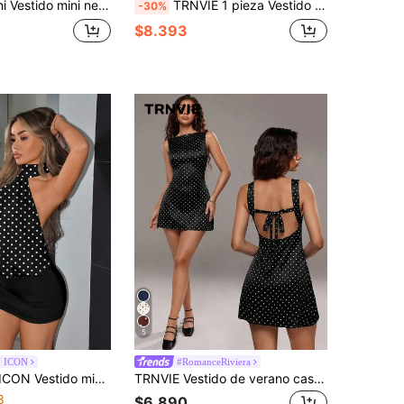
de los 70, diseño asimétrico de punto elegante con cadena y recortes, estilo Y2K 90S vintage para rave, conciertos, festivales y streetwear
TRNVIE 1 pieza Vestido de fiesta elegante de mujer negro sin mangas con cuello en V profundo, espalda descubierta y lazo, con ribete metálico
-30%
$8.393
5
 ICON
#RomanceRiviera
y sexy con espalda descubierta para mujer, vestido de lunares, ropa de verano para mujer
TRNVIE Vestido de verano casual de mujer con lunares rosas, sin espalda, con tirantes de lazo, hombros descubiertos, de punto, cintura elástica, corte evasé, sin mangas, con forro, mini
8
$6.890