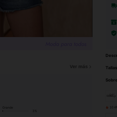
Descr
)
Ver más
Talla
Sobre
10.4
Grande
3%