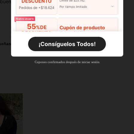
DESCUENTO
Límite de $25.142
buen material.
Por tiempo limitado
Pedidos de +$18.624
Nuevo usuario
55
%DE
Cupón de producto
Útil (20)
DESCUENTO
Límite de $29.798
Por tiempo limitado
Pedidos de +$27.936
¡Consíguelos Todos!
señas
Nuevo usuario
55
%DE
Cupón de producto
Cupones confirmados después de iniciar sesión
DESCUENTO
Límite de $27.936
Por tiempo limitado
Pedidos de +$37.248
Nuevo usuario
57
%DE
Cupón de producto
DESCUENTO
Límite de $32.592
Por tiempo limitado
Pedidos de +$46.560