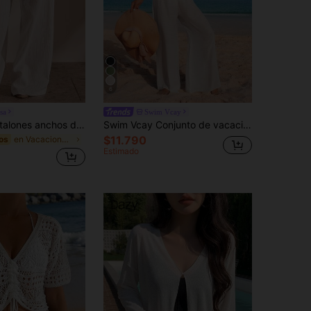
6
sa
Swim Vcay
Opulessa Pantalones anchos de cobertura de unicolor con cordón en la cintura, estilo casual de vacaciones para mujer
Swim Vcay Conjunto de vacaciones de verano para mujer con top corto de manga corta con volantes y escote en V sin espalda, pantalón de pierna ancha y cubrecuerpo
$11.790
en Vacaciones Encubrimientos de mujeres
os
Estimado