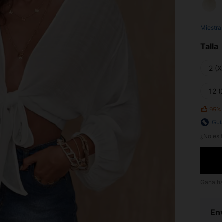
Miestra
Talla
2 (X
12 (
95%
Guí
¿No es t
Gana h
Env