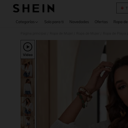
T
Use up 
Categorías
Solo para ti
Novedades
Ofertas
Ropa de
Página principal
Ropa de Mujer
Ropa de Mujer
Ropa de Playa 
/
/
/
Video