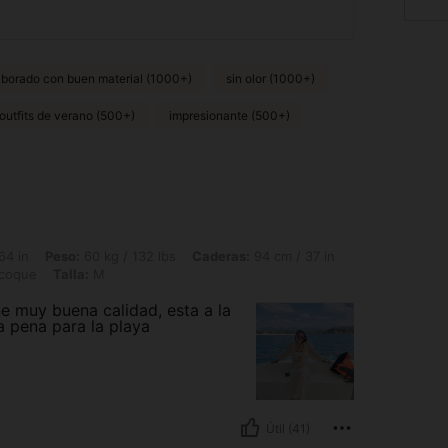
aborado con buen material (1000+)
sin olor (1000+)
outfits de verano (500+)
impresionante (500+)
 60 kg / 132 lbs, Caderas: 94 cm / 37 in, Cintura: 67 cm / 26 in, Busto: 90 cm / 35
64 in
Peso:
60 kg / 132 lbs
Caderas:
94 cm / 37 in
icoque
Talla:
M
ne muy buena calidad, esta a la
a pena para la playa
Útil (41)