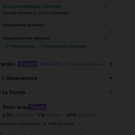
Envío gratis(Pedidos ≥ $24.990)
Entrega estimada:
5-10 Días laborables
Devoluciones gratuitas
Seguridad en las compras
Pagos seguros
Protección de privacidad
ipción
#MessyChic
Recomendado para uso junto a la piscina.
4,90
11K
599K
s Y Dimensiones
 La Tienda
4,90
11K
599K
Swim Vcay
4,90
11K
599K
Calificación
Artículos
Seguidores
c***r
pagó
Hace 1 día
M Vendido recientemente
4.4M Recompra
4,90
11K
599K