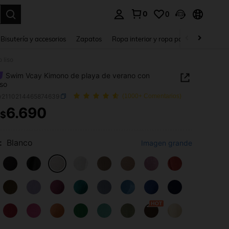
0
0
a. Press Enter to select.
Bisutería y accesorios
Zapatos
Ropa interior y ropa para dormir
Ho
 liso
Swim Vcay Kimono de playa de verano con
iso
w2110214465874639
(1000+ Comentarios)
6.690
$
ICE AND AVAILABILITY
:
Blanco
Imagen grande