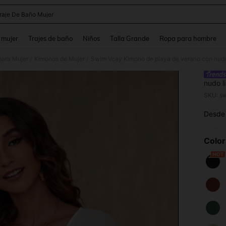
raje De Baño Mujer
and down arrow keys to navigate search Búsqueda reciente and Busca y Encuentr
 mujer
Trajes de baño
Niños
Talla Grande
Ropa para hombre
para Mujer
Kimonos de Mujer
Swim Vcay Kimono de playa de verano con nudo
/
/
nudo l
SKU: s
Desde
PR
Color