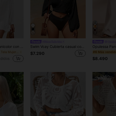
7
#BikiniTalleAlto
Opules
Breezaya Kimono unicolor con botón delantero
Swim Vcay Cubierta casual con textura y lazo delantero para mujer, ideal para vacaciones en la playa
en Tela Mujeres Kimonos
#6 Más vendid
$7.290
$8.490
didos