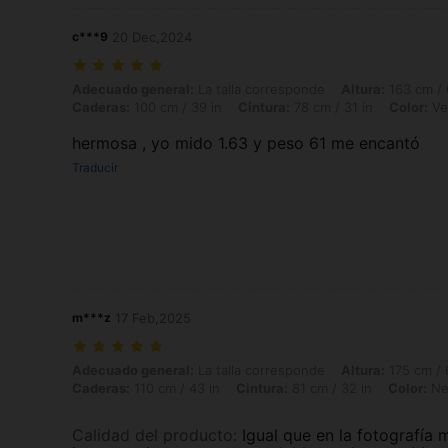
c***9
20 Dec,2024
Adecuado general: La talla corresponde, Altura: 163 cm / 64 in, Peso:
Adecuado general:
La talla corresponde
Altura:
163 cm / 
Caderas:
100 cm / 39 in
Cintura:
78 cm / 31 in
Color:
Ve
hermosa , yo mido 1.63 y peso 61 me encantó
Traducir
m***z
17 Feb,2025
Adecuado general: La talla corresponde, Altura: 175 cm / 69 in, Peso: 
Adecuado general:
La talla corresponde
Altura:
175 cm / 
Caderas:
110 cm / 43 in
Cintura:
81 cm / 32 in
Color:
Ne
Calidad del producto
:
Igual que en la fotografía 