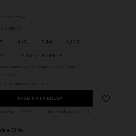
 más colores
US Talla
S)
4 (S)
6 (M)
8/10 (L)
12 (0XL) - 20 (4XL)
XL)
de los clientes pensaron que era fiel a la talla.
a de Tallas
u talla? Dime cuál es tu talla
AÑADIR A LA BOLSA
asta
7
puntos SHEIN calculados al finalizar la compra.
ío a
Chile