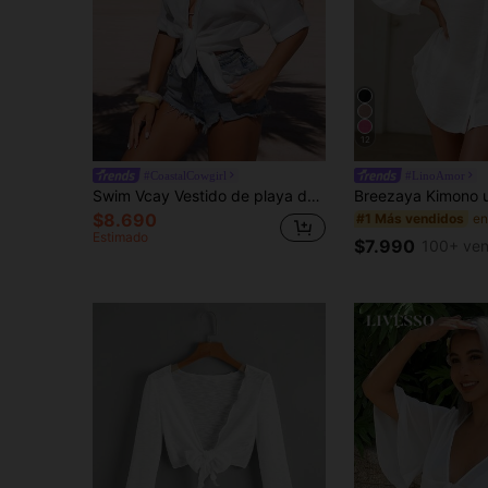
12
#CoastalCowgirl
#LinoAmor
Swim Vcay Vestido de playa de mujer de verano con cuello vuelto, manga corta, informal, de vacaciones, de tejido liso
$8.690
#1 Más vendidos
Estimado
$7.990
100+ ven