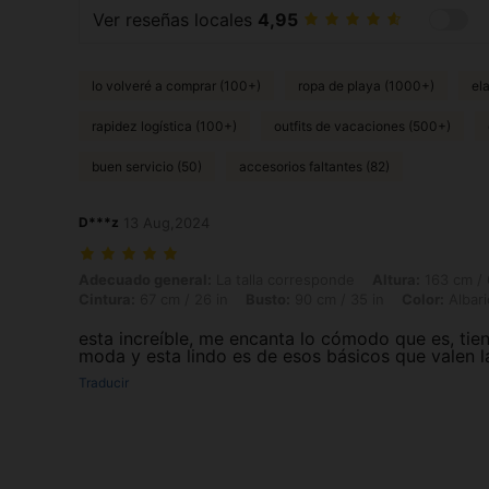
Ver reseñas locales
4,95
lo volveré a comprar (100+)
ropa de playa (1000+)
el
rapidez logística (100+)
outfits de vacaciones (500+)
buen servicio (50)
accesorios faltantes (82)
D***z
13 Aug,2024
Adecuado general: La talla corresponde, Altura: 163 cm / 64 in, Peso:
Adecuado general:
La talla corresponde
Altura:
163 cm / 
Cintura:
67 cm / 26 in
Busto:
90 cm / 35 in
Color:
Albar
esta increíble, me encanta lo cómodo que es, tie
moda y esta lindo es de esos básicos que valen l
Traducir