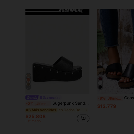
27
Consumible, Nuevas Sandalias de Cuña de Suela Gruesa Casual Versá
Sugerpunk
-8%
¡Últimos 3 días
Sugerpunk Sandalias de tacón para mujer ~ Verano 2026 con punta abierta, suela gruesa, tacón alto de locomotora de 8 cm con remaches, zapatillas para mujer
-2%
¡Últimos 3 días
$12.779
en Dedos Descubiertos Plataformas y sandalias de c
#6 Más vendidos
$25.808
Estimado