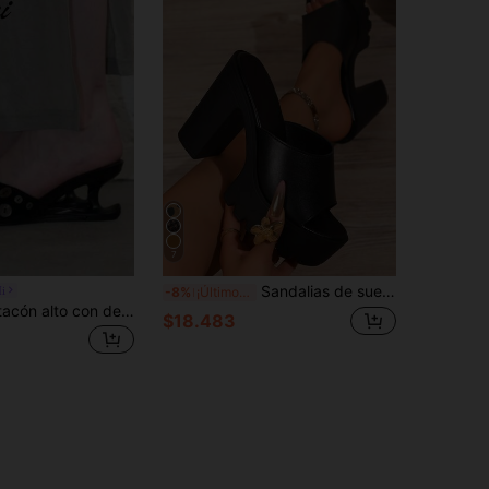
7
Sandalias de suela gruesa y tacón ancho en blanco y negro con tacón grueso dentado, sandalias de cuña con plataforma para mujeres, para ella
i
-8%
¡Últimos 3 días
Sandalias de tacón alto con decoración de corazón a lunares en estilo retro minimalista para mujer, zapatos de verano
$18.483