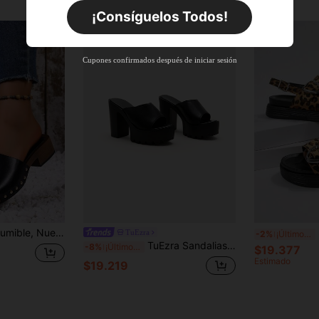
Por tiempo limitado
Pedidos de +$27.936
¡Consíguelos Todos!
Nuevo usuario
55
%DE
Cupón de producto
Cupones confirmados después de iniciar sesión
DESCUENTO
Límite de $27.936
Por tiempo limitado
Pedidos de +$37.248
Nuevo usuario
57
%DE
Cupón de producto
DESCUENTO
Límite de $32.592
Por tiempo limitado
Pedidos de +$46.560
til de Moda para Mujer de Verano, Zapatos de Mujer Talla Grande al por Mayor, Sandalias de Playa de Punta Abierta, Sandalias Casuales de Moda para Mujer
San
TuEzra
-2%
¡Últimos 3 días
TuEzra Sandalias de plataforma para uso en exteriores durante el verano, con suela gruesa y tira, de 12 cm de tacón súper alto, impermeables
-8%
¡Últimos 3 días
$19.377
Estimado
$19.219