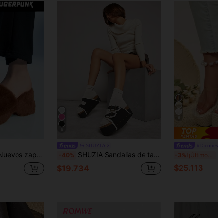
8
6
SHUZIA
#Tacone
s de plataforma con cuña y slip-on de piel sintética para mujeres
SHUZIA Sandalias de tacón de cuña peludas, versátiles y de moda para mujer con suela gruesa
Sa
-40%
-3%
¡Últimos 3 días
$25.113
$19.734