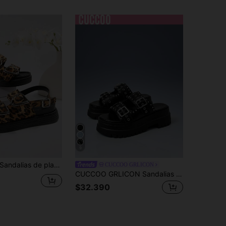
9
dalias de plataforma con estampado de leopardo para mujer, nueva colección de verano. Sandalias con hebilla metálica decorativa, punta redonda y abierta, tacón ancho cómodo y suela gruesa, para uso casual en la playa. Sandalias de cuña
CUCCOO GRLICON
CUCCOO GRLICON Sandalias de plataforma con cuña y correa de metal con ojetes para mujeres, estilo motocicleta para chicas cool, adecuadas para primavera/verano, vacaciones, viajes, moda de los 2000
$32.390