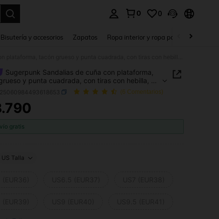
0
0
a. Press Enter to select.
Bisutería y accesorios
Zapatos
Ropa interior y ropa para dormir
Ho
Sugerpunk Sandalias de cuña con plataforma, tacón grueso y punta cuadrada, con tiras con hebilla, de estilo romano para mujeres, nuevos lanzamientos 2025
Sugerpunk Sandalias de cuña con plataforma,
grueso y punta cuadrada, con tiras con hebilla, de
 romano para mujeres, nuevos lanzamientos 2025
x25060984493618653
(6 Comentarios)
.790
ICE AND AVAILABILITY
vío gratis
US Talla
 (EUR36)
US6.5 (EUR37)
US7 (EUR38)
 (EUR39)
US9 (EUR40)
US9.5 (EUR41)