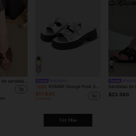
8
4
 abierta para mujer, en marrón y negro, de estilo elegante y hadas, con estampado de leopardo, cómodas y versátiles para primavera/verano
ROMWE
Miss M
ROMWE Grunge Punk Sandalias de mujer con estilo punk rock europeo y americano, con hebilla de metal, sandalias romanas de plataforma con cuña gótica para playa y vacaciones de verano, Halloween
-22%
$17.845
$23.590
les
Estimado
Ver Más