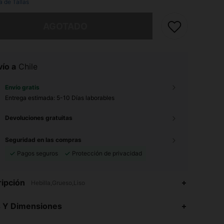
a de Tallas
imos, este producto está agotado.
AGOTADO
ío a
Chile
Envío gratis
Entrega estimada:
5-10 Días laborables
Devoluciones gratuitas
Seguridad en las compras
Pagos seguros
Protección de privacidad
ipción
Hebilla,Grueso,Liso
4,89
1.1K
169K
s Y Dimensiones