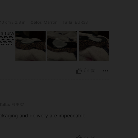
8 in, Color: Marrón, Talla: EUR38
.0 cm / 2.8 in
Color:
Marrón
Talla:
EUR38
altura
🥰🥰🥰
🥰🥰
Útil (0)
7
Talla:
EUR37
packaging and delivery are impeccable.