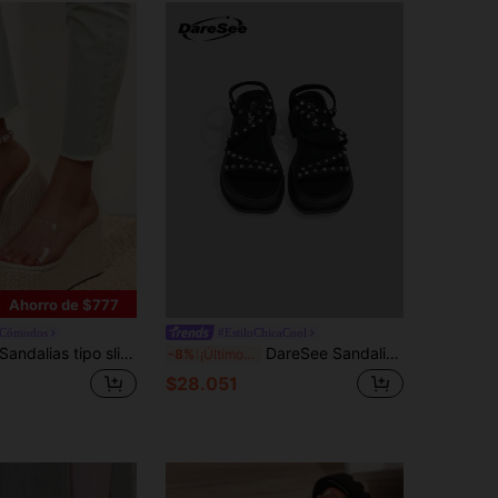
Ahorro de $777
sCómodos
#EstiloChicaCool
ndalias tipo slide de cuña con plataforma y tira transparente para mujer, 2026, punta abierta, sin cordones, suela gruesa y alta, zapatos de verano para playa y caminar
DareSee Sandalias de cuña con suela gruesa para mujer, negras, con tiras cruzadas, estilo elegante para playa, chanclas estilo romano, regalos para festival de música Y2KFest, otoño, invierno y vuelta al cole
-8%
¡Últimos 3 días
$28.051