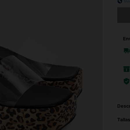
Guí
Lo sent
Env
Descr
Talla