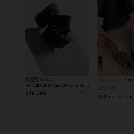
5
1 par de sandalias de tacón de gatito con hebilla y punta
RollCall
-1%
Último día
Rollcall Sandalias con cuña de suela gruesa de estilo popular europeo y americano para mujeres. Pantuflas clásicas con suela delantera gruesa negra para exteriores, sandalias de moda con tacón alto y remaches, de fácil puesta
$15.335
$46.390
Clientes habitua