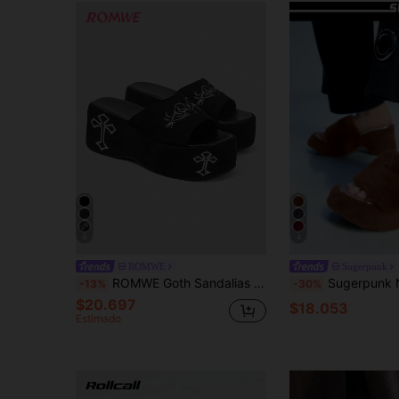
6
4
ROMWE
Sugerpunk
ROMWE Goth Sandalias de plataforma con tacón inclinado para mujer, zapatos estilo rock oscuro punk gótico, sandalias romanas de playa abiertas de verano con bordado, zapatos de fiesta para vestido
Sugerpunk Nuevos zapatos de tacón alto para otoño/invierno, sandalia
-13%
-30%
$20.697
$18.053
Estimado