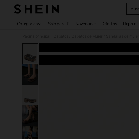
Muse
Use up 
Categorías
Solo para ti
Novedades
Ofertas
Ropa de
Página principal
Zapatos
Zapatos de Mujer
Sandalias de mujer
/
/
/