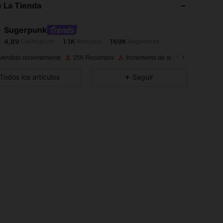
 La Tienda
4,89
1.1K
169K
Sugerpunk
4,89
1.1K
169K
Calificación
Artículos
Seguidores
r***8
pagó
Hace 1 día
Vendido recientemente
25K Recompra
Incremento de seguidores de 13%
4,89
1.1K
169K
Todos los artículos
Seguir
4,89
1.1K
169K
4,89
1.1K
169K
4,89
1.1K
169K
4,89
1.1K
169K
4,89
1.1K
169K