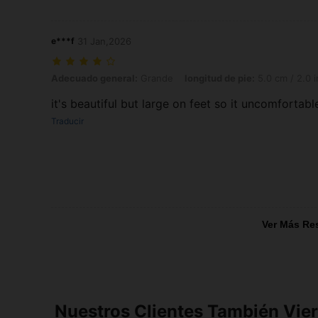
e***f
31 Jan,2026
Adecuado general: Grande, longitud de pie: 5.0 cm / 2.0 in, Color: M
Adecuado general:
Grande
longitud de pie:
5.0 cm / 2.0 i
it's beautiful but large on feet so it uncomfortab
Traducir
Ver Más Re
Nuestros Clientes También Vie