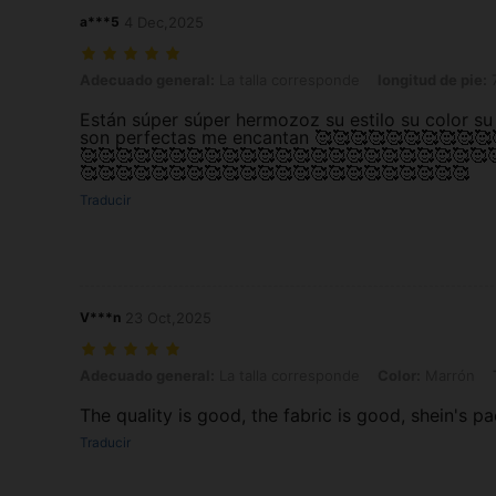
a***5
4 Dec,2025
Adecuado general: La talla corresponde, longitud de pie: 7.0 cm / 2.
Adecuado general:
La talla corresponde
longitud de pie:
7
Están súper súper hermozoz su estilo su color su 
son perfectas me encantan 🥰🥰🥰🥰🥰🥰🥰🥰🥰🥰
🥰🥰🥰🥰🥰🥰🥰🥰🥰🥰🥰🥰🥰🥰🥰🥰🥰🥰🥰🥰🥰🥰🥰
🥰🥰🥰🥰🥰🥰🥰🥰🥰🥰🥰🥰🥰🥰🥰🥰🥰🥰🥰🥰🥰🥰
Traducir
V***n
23 Oct,2025
Adecuado general: La talla corresponde, Color: Marrón, Talla: EUR3
Adecuado general:
La talla corresponde
Color:
Marrón
The quality is good, the fabric is good, shein's 
Traducir