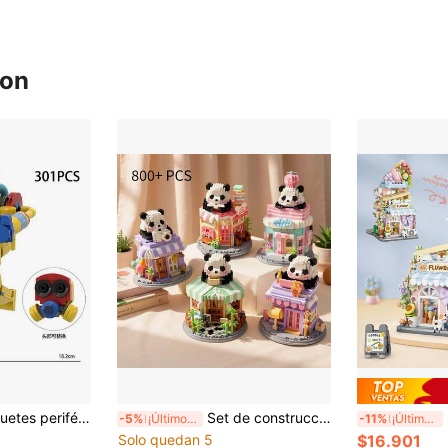
ron
Nueva serie de juguetes periféricos de la serie Playtime de productos transfronterizos, bloques de construcción, figuras de modelos, regalos
Set de construcción de edificio de escena callejera de casa de panda mini, juguete de bloques de construcción de casa de café de panda lindo, modelo de juguete de bloques de construcción en miniatura, juguete de bloques de construcción de animal panda creativo, decoración del hogar, regalo de cumpleaños, Halloween, Acción de Gracias, Navidad, 800+ piezas
Set 
-5%
¡Últimos 2 días
-11%
¡Últimos 2 días
Solo quedan 5
$16.901