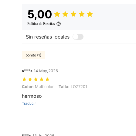
5,00
Política de Reseñas
Sin reseñas locales
bonito (1)
s***z
14 May,2026
Color: Multicolor, Talla: LOZ7201
Color:
Multicolor
Talla:
LOZ7201
hermoso
Traducir
j***e
13 Jul,2026