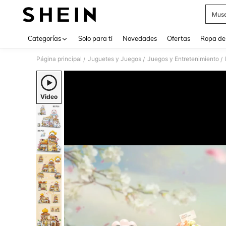
Muse
Use up 
Categorías
Solo para ti
Novedades
Ofertas
Ropa de
Página principal
Juguetes y Juegos
Juegos y Entretenimiento
/
/
/
Video