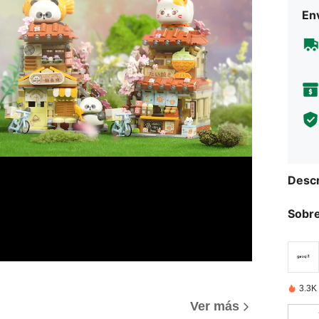
Env
Descr
Sobre
3.3K
Ver más