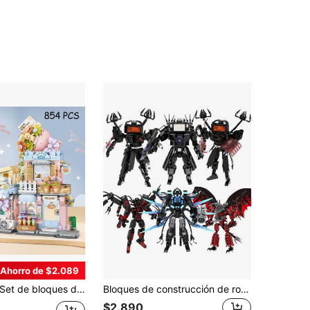
Ahorro de $2.089
de bloques de construcción de vista de calle de la ciudad, bloques de construcción de la tienda de Taiyaki House, juguetes de construcción creativos MOC, colección de juguetes de construcción de arquitectura de simulación, juguetes de micro bloques de construcción, decoración del hogar, regalos para adultos, 850+ piezas
Bloques de construcción de robot, bloques de construcción de persona de TV, set de bloques de construcción de serie, persona del taladro, articulaciones móviles, bloques de construcción difíciles, compatibles con partículas pequeñas, coleccionables, regalos de cumpleaños, accesorios de juego, accesorios de películas
$2.890