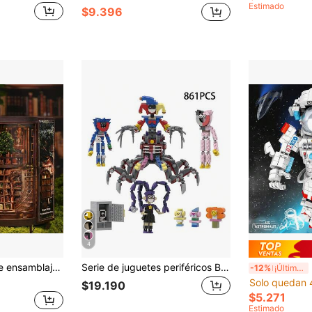
Estimado
$9.396
4
arte creativa hecha a mano para colección y decoración del hogar, regalo de cumpleaños perfecto para amigos y familiares, Navidad, Halloween, Día de San Valentín, Pascua, regreso a clases, festival de la cosecha, regalo sorpresa de vacaciones (pilas y pegamento no incluidos)
Serie de juguetes periféricos Bobi's Playtime 5, bloques de construcción, figuras de modelos, regalos
Blo
-12%
¡Últimos 2 días
Solo quedan 
$19.190
$5.271
Estimado