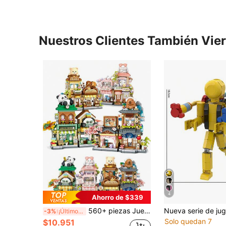
Nuestros Clientes También Vie
4
Ahorro de $339
560+ piezas Juego de bloques de construcción de escenas adorables de casita de hámster esponjoso/cafetería panda/panadería mini oso/floristería de conejo, modelo de arquitectura de escena callejera, juego de bloques de construcción para adultos para decoración de oficina/hogar, regalo de Año Nuevo/Navidad/cumpleaños/fiesta
-3%
¡Últimos 2 días
Solo quedan 7
$10.951