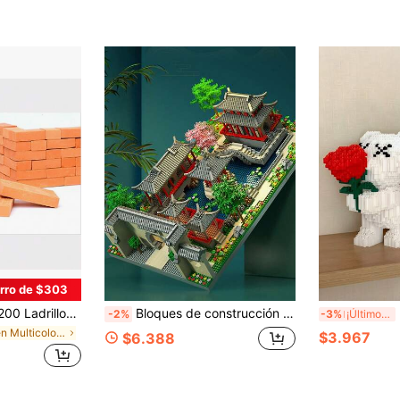
rro de $303
ni Ladrillos DIY Mini Construcción, Construcción de Casa, Modelo de Construcción para Adultos
Bloques de construcción de micropartículas, modelo de ensamblaje de juguete, Pequeña puerta del jardín de Suzhou, Serie de arquitectura china, Explora las maravillas del mundo, Ladrillos MOC, Decoración de colección, Modelo de construcción 3D, Regalo de vacaciones, Regalo de Navidad, Regalo de cumpleaños, Regalo de Halloween, Decoración de escritorio antiestrés, Sin iluminación
MI
-2%
-3%
¡Últimos 2 días
en Multicolor Juguetes de bloques de construcción
$3.967
$6.388