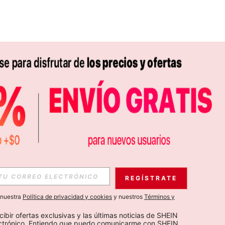
APP
S EXCLUSIVAS, PROMOCIONES Y NOTICIAS DE SHEIN
REGÍSTRATE
Suscribir
a nuestra
Política de privacidad y cookies
y nuestros
Términos y
Suscribirte
cibir ofertas exclusivas y las últimas noticias de SHEIN 
ectrónico. Entiendo que puedo comunicarme con SHEIN 