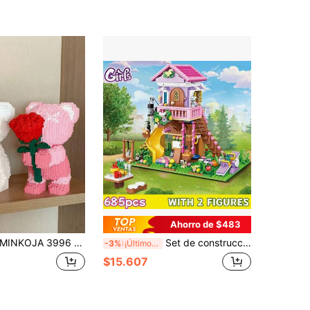
Ahorro de $483
NKOJA 3996 piezas Bloques de construcción de oso ramo, juguetes de construcción DIY románticos, modelos de colección, decoraciones para el hogar, regalos de cumpleaños, 1 pieza decoración de habitación
Set de construcción de casa del árbol - Cabina de amistad forestal, juego de bloques de construcción, kit de construcción de casa del árbol, compatible con múltiples bloques, regalo de cumpleaños, Navidad, adecuado para regalar (685 piezas)
-3%
¡Últimos 2 días
$15.607