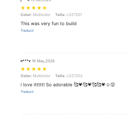
Color: Multicolor, Talla: LOZ7201
Color:
Multicolor
Talla:
LOZ7201
This was very fun to build
Traducir
n***v
16 May,2026
Color: Multicolor, Talla: LOZ7202
Color:
Multicolor
Talla:
LOZ7202
i love ittttt! So adorable 🥰💗🥰💗🥰🥰💗☺️😡
Traducir