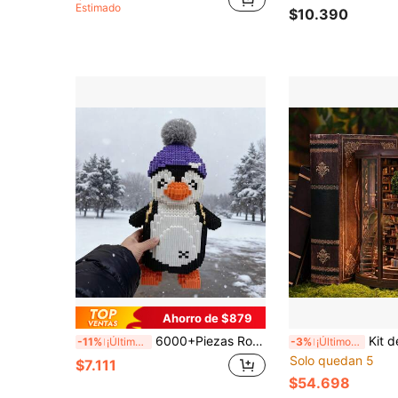
Estimado
$10.390
Ahorro de $879
6000+Piezas Rompecabezas 3D lindo de pingüino, juguete de bloques de construcción, juguete de rompecabezas creativo, decoración de rompecabezas 3D, juguete de ensamblaje de partículas pequeñas de pingüino y patito, regalo de adorno 3D para vacaciones y cumpleaños
Kit de ensamblaje manual de madera para modelo arquitectónico 3D de casa de muñecas con libro de anillo anual DIY, obra de 
-11%
¡Últimos 2 días
-3%
¡Últimos 2 días
Solo quedan 5
$7.111
$54.698