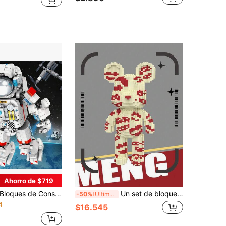
Ahorro de $719
ques de Construcción de Astronauta 999 Piezas, Juguete de Rompecabezas de Ensamblaje de Mecha Niño Amanecer Espacial, Regalo de Cumpleaños para Mayores de 14 Años, Artículo Decorativo de Alta Dificultad (Por Favor Preste Atención al Tamaño del Producto)
Un set de bloques de construcción con forma de animales de 52 centímetros, bloques de construcción de pequeñas piezas con diseño de oso rosa besándose, decoración de escritorio creativa, juguete anti-estrés, regalo de cumpleaños, regalo de graduación, regalo de Halloween, regalo de Navidad
-50%
Último día
4
$16.545