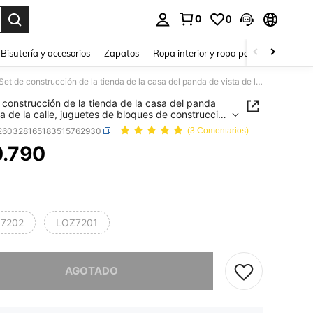
0
0
a. Press Enter to select.
Bisutería y accesorios
Zapatos
Ropa interior y ropa para dormir
Ho
Set de construcción de la tienda de la casa del panda de vista de la calle, juguetes de bloques de construcción de panda lindos, mini bloques de construcción, tienda de construcción de panda abierta, juguetes creativos de regalo para cumpleaños, Halloween, Navidad, 800+ piezas
 construcción de la tienda de la casa del panda
ta de la calle, juguetes de bloques de construcción
da lindos, mini bloques de construcción, tienda
l260328165183515762930
(3 Comentarios)
strucción de panda abierta, juguetes creativos de
 para cumpleaños, Halloween, Navidad, 800+
0.790
ICE AND AVAILABILITY
7202
LOZ7201
imos, este producto está agotado.
AGOTADO