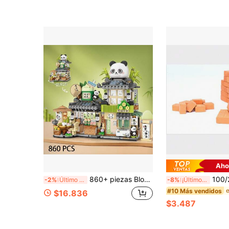
Aho
860+ piezas Bloques de construcción de la cafetería de la casa de té de la ciudad Panda, juguete de construcción de la cafetería Panda abierta, escena de calle mini, conjunto de bloques de construcción creativos, regalo de Halloween, cumpleaños, Navidad, mini bloques
100/200 Ladrillos de Modelo 1:16 1:35, Mi
-2%
Último día
-8%
¡Últimos 2 días
#10 Más vendidos
$16.836
$3.487