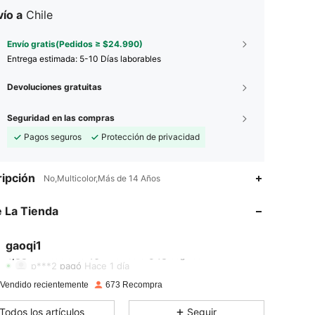
ío a
Chile
Envío gratis(Pedidos ≥ $24.990)
Entrega estimada:
5-10 Días laborables
Devoluciones gratuitas
Seguridad en las compras
Pagos seguros
Protección de privacidad
4,88
16
543
ipción
No,Multicolor,Más de 14 Años
 La Tienda
4,88
16
543
gaoqi1
4,88
16
543
Calificación
Artículos
Seguidores
p***2
pagó
Hace 1 día
 Vendido recientemente
673 Recompra
4,88
16
543
Todos los artículos
Seguir